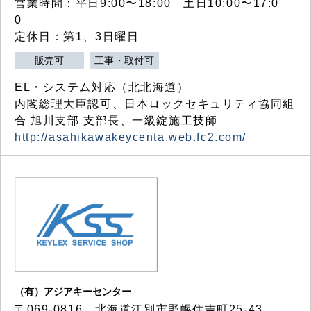
営業時間：平日9:00〜18:00 土日10:00〜17:0
0
定休日：第1、3日曜日
販売可
工事・取付可
EL・システム対応（北北海道）
内閣総理大臣認可、日本ロックセキュリティ協同組
合 旭川支部 支部長、一級錠施工技師
http://asahikawakeycenta.web.fc2.com/
（有）アジアキーセンター
〒069-0816 北海道江別市野幌住吉町25-43