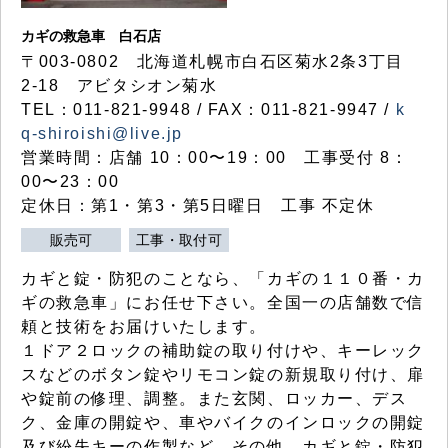
カギの救急車 白石店
〒003-0802 北海道札幌市白石区菊水2条3丁目
2-18 アビタシオン菊水
TEL：011-821-9948 / FAX：011-821-9947 /
k
q-shiroishi@live.jp
営業時間：店舗 10：00〜19：00 工事受付 8：
00〜23：00
定休日：第1・第3・第5日曜日 工事 不定休
販売可
工事・取付可
カギと錠・防犯のことなら、「カギの１１０番・カ
ギの救急車」にお任せ下さい。全国一の店舗数で信
頼と技術をお届けいたします。
１ドア２ロックの補助錠の取り付けや、キーレック
スなどのボタン錠やリモコン錠の新規取り付け、扉
や錠前の修理、調整。また玄関、ロッカー、デス
ク、金庫の開錠や、車やバイクのインロックの開錠
及び紛失キーの作製など、その他、カギと錠・防犯