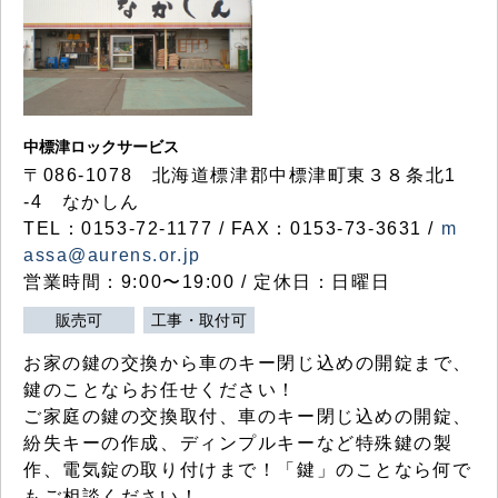
中標津ロックサービス
〒086-1078 北海道標津郡中標津町東３８条北1
-4 なかしん
TEL：0153-72-1177 / FAX：0153-73-3631 /
m
assa@aurens.or.jp
営業時間：9:00〜19:00 / 定休日：日曜日
販売可
工事・取付可
お家の鍵の交換から車のキー閉じ込めの開錠まで、
鍵のことならお任せください！
ご家庭の鍵の交換取付、車のキー閉じ込めの開錠、
紛失キーの作成、ディンプルキーなど特殊鍵の製
作、電気錠の取り付けまで！「鍵」のことなら何で
もご相談ください！