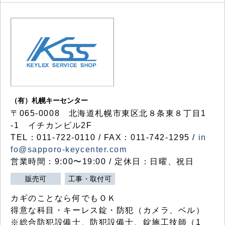
（有）札幌キーセンター
〒065-0008 北海道札幌市東区北８条東８丁目1
-1 イチカンビル2F
TEL：011-722-0110 / FAX：011-742-1295 /
in
fo@sapporo-keycenter.com
営業時間：9:00〜19:00 / 定休日：日曜、祝日
販売可
工事・取付可
カギのことなら何でもＯＫ
得意な科目・キーレス錠・防犯（カメラ、ベル）
※総合防犯設備士、防犯設備士、錠施工技師（1