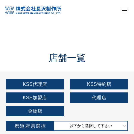
トップ
KSS加盟店・取扱店情報
店舗一覧
店舗一覧
KSS代理店
KSS特約店
KSS加盟店
代理店
金物店
都道府県選択
以下から選択して下さい