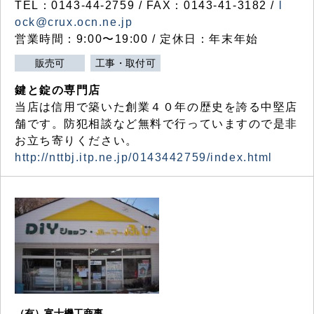
TEL：0143-44-2759 / FAX：0143-41-3182 /
l
ock@crux.ocn.ne.jp
営業時間：9:00〜19:00 / 定休日：年末年始
販売可
工事・取付可
鍵と錠の専門店
当店は信用で築いた創業４０年の歴史を誇る中堅店
舗です。防犯相談など無料で行っていますので是非
お立ち寄りください。
http://nttbj.itp.ne.jp/0143442759/index.html
（有）富士機工商事