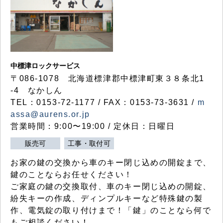
中標津ロックサービス
〒086-1078 北海道標津郡中標津町東３８条北1
-4 なかしん
TEL：0153-72-1177 / FAX：0153-73-3631 /
m
assa@aurens.or.jp
営業時間：9:00〜19:00 / 定休日：日曜日
販売可
工事・取付可
お家の鍵の交換から車のキー閉じ込めの開錠まで、
鍵のことならお任せください！
ご家庭の鍵の交換取付、車のキー閉じ込めの開錠、
紛失キーの作成、ディンプルキーなど特殊鍵の製
作、電気錠の取り付けまで！「鍵」のことなら何で
もご相談ください！