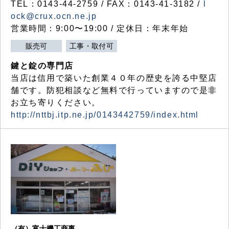
TEL：0143-44-2759 / FAX：0143-41-3182 /
l
ock@crux.ocn.ne.jp
営業時間：9:00〜19:00 / 定休日：年末年始
販売可
工事・取付可
鍵と錠の専門店
当店は信用で築いた創業４０年の歴史を誇る中堅店
舗です。防犯相談など無料で行っていますので是非
お立ち寄りください。
http://nttbj.itp.ne.jp/0143442759/index.html
（有）富士機工商事