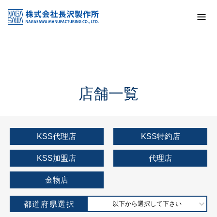
トップ
KSS加盟店・取扱店情報
店舗一覧
店舗一覧
KSS代理店
KSS特約店
KSS加盟店
代理店
金物店
都道府県選択
以下から選択して下さい