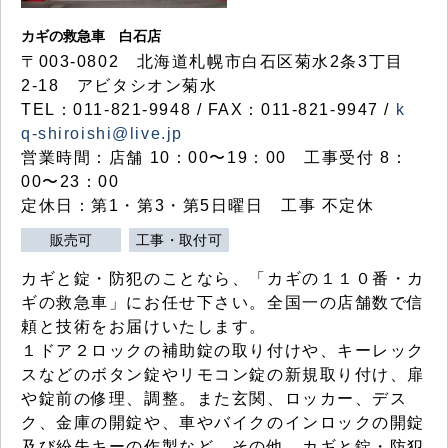
カギの救急車 白石店
〒003-0802 北海道札幌市白石区菊水2条3丁目
2-18 アビタシオン菊水
TEL：011-821-9948 / FAX：011-821-9947 /
k
q-shiroishi@live.jp
営業時間：店舗 10：00〜19：00 工事受付 8：
00〜23：00
定休日：第1・第3・第5日曜日 工事 不定休
販売可
工事・取付可
カギと錠・防犯のことなら、「カギの１１０番・カ
ギの救急車」にお任せ下さい。全国一の店舗数で信
頼と技術をお届けいたします。
１ドア２ロックの補助錠の取り付けや、キーレック
スなどのボタン錠やリモコン錠の新規取り付け、扉
や錠前の修理、調整。また玄関、ロッカー、デス
ク、金庫の開錠や、車やバイクのインロックの開錠
及び紛失キーの作製など、その他、カギと錠・防犯