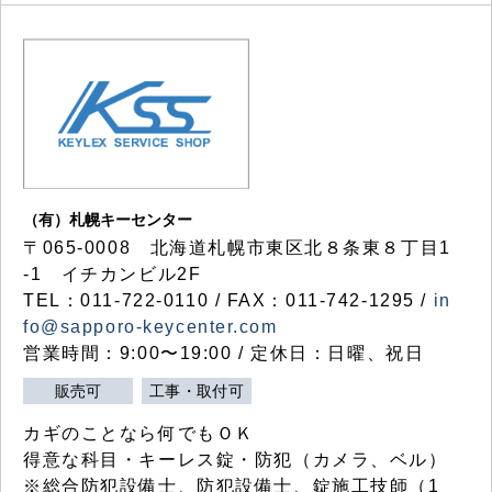
（有）札幌キーセンター
〒065-0008 北海道札幌市東区北８条東８丁目1
-1 イチカンビル2F
TEL：011-722-0110 / FAX：011-742-1295 /
in
fo@sapporo-keycenter.com
営業時間：9:00〜19:00 / 定休日：日曜、祝日
販売可
工事・取付可
カギのことなら何でもＯＫ
得意な科目・キーレス錠・防犯（カメラ、ベル）
※総合防犯設備士、防犯設備士、錠施工技師（1