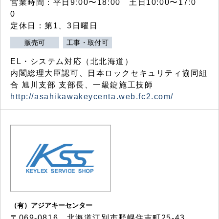
営業時間：平日9:00〜18:00 土日10:00〜17:0
0
定休日：第1、3日曜日
販売可
工事・取付可
EL・システム対応（北北海道）
内閣総理大臣認可、日本ロックセキュリティ協同組
合 旭川支部 支部長、一級錠施工技師
http://asahikawakeycenta.web.fc2.com/
（有）アジアキーセンター
〒069-0816 北海道江別市野幌住吉町25-43