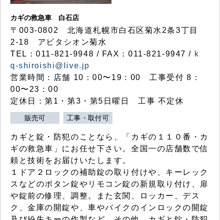
カギの救急車 白石店
〒003-0802 北海道札幌市白石区菊水2条3丁目
2-18 アビタシオン菊水
TEL：011-821-9948 / FAX：011-821-9947 /
k
q-shiroishi@live.jp
営業時間：店舗 10：00〜19：00 工事受付 8：
00〜23：00
定休日：第1・第3・第5日曜日 工事 不定休
販売可
工事・取付可
カギと錠・防犯のことなら、「カギの１１０番・カ
ギの救急車」にお任せ下さい。全国一の店舗数で信
頼と技術をお届けいたします。
１ドア２ロックの補助錠の取り付けや、キーレック
スなどのボタン錠やリモコン錠の新規取り付け、扉
や錠前の修理、調整。また玄関、ロッカー、デス
ク、金庫の開錠や、車やバイクのインロックの開錠
及び紛失キーの作製など、その他、カギと錠・防犯