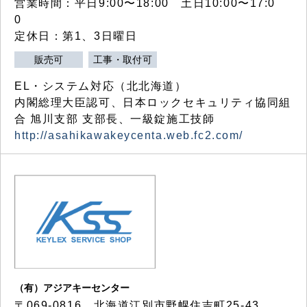
営業時間：平日9:00〜18:00 土日10:00〜17:0
0
定休日：第1、3日曜日
販売可
工事・取付可
EL・システム対応（北北海道）
内閣総理大臣認可、日本ロックセキュリティ協同組
合 旭川支部 支部長、一級錠施工技師
http://asahikawakeycenta.web.fc2.com/
（有）アジアキーセンター
〒069-0816 北海道江別市野幌住吉町25-43