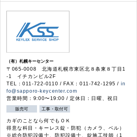
（有）札幌キーセンター
〒065-0008 北海道札幌市東区北８条東８丁目1
-1 イチカンビル2F
TEL：011-722-0110 / FAX：011-742-1295 /
in
fo@sapporo-keycenter.com
営業時間：9:00〜19:00 / 定休日：日曜、祝日
販売可
工事・取付可
カギのことなら何でもＯＫ
得意な科目・キーレス錠・防犯（カメラ、ベル）
※総合防犯設備士、防犯設備士、錠施工技師（1