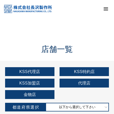
トップ
KSS加盟店・取扱店情報
店舗一覧
店舗一覧
KSS代理店
KSS特約店
KSS加盟店
代理店
金物店
都道府県選択
以下から選択して下さい