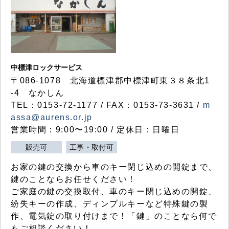
中標津ロックサービス
〒086-1078 北海道標津郡中標津町東３８条北1
-4 なかしん
TEL：0153-72-1177 / FAX：0153-73-3631 /
m
assa@aurens.or.jp
営業時間：9:00〜19:00 / 定休日：日曜日
販売可
工事・取付可
お家の鍵の交換から車のキー閉じ込めの開錠まで、
鍵のことならお任せください！
ご家庭の鍵の交換取付、車のキー閉じ込めの開錠、
紛失キーの作成、ディンプルキーなど特殊鍵の製
作、電気錠の取り付けまで！「鍵」のことなら何で
もご相談ください！