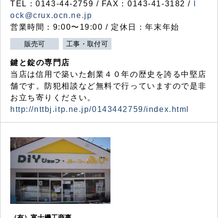
TEL：0143-44-2759 / FAX：0143-41-3182 /
l
ock@crux.ocn.ne.jp
営業時間：9:00〜19:00 / 定休日：年末年始
販売可
工事・取付可
鍵と錠の専門店
当店は信用で築いた創業４０年の歴史を誇る中堅店
舗です。防犯相談など無料で行っていますので是非
お立ち寄りください。
http://nttbj.itp.ne.jp/0143442759/index.html
（有）富士機工商事