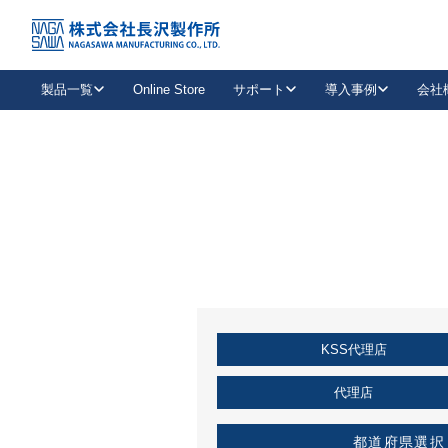
トップ
KSS加盟店・取扱店情報
店舗一覧
製品一覧
Online Store
サポート
導入事例
会社
新卒採用
会社情報
事業内容
中途採用
お問い合わせ
社会貢献活動
パート
2026年度採用情報
キャリア採用・専門職
メールフォームはこちら
工場で
キーレックス
レバーハンドル
キーレックス
機械式ボタン錠
室内用ドアハンドル
導入事例一覧
装
メールニュース
製品検索
お知らせ一覧
よくある質問（FAQ）
特集
簡単診断
教育機関
21
お客様に適したキーレックスをお探しいただけます。
廃番品情報
発
医療機関
品番から探す
取扱店情報
キーレックスを品番からお探しいただけます。
詳し
KSS代理店
企業様採用事
お役立ち情報
代理店
都道府県選択