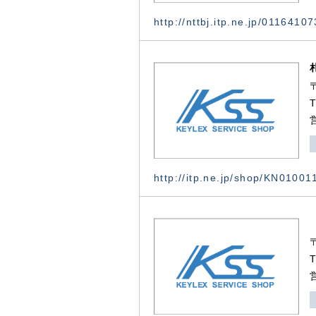
http://nttbj.itp.ne.jp/0116410
http://itp.ne.jp/shop/KN0100