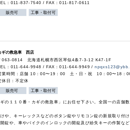
TEL：011-837-7540 / FAX：011-817-0611
販売可
工事・取付可
カギの救急車 西店
〒063-0814 北海道札幌市西区琴似4条7-3-12 K47-1F
TEL：011-644-9948 / FAX：011-644-9949 /
npqxs123@ybb.
営業時間：店舗 10：00〜19：00 土・日・祝 10：00〜18：
定休日：不定休
販売可
工事・取付可
カギの１１０番・カギの救急車」にお任せ下さい。全国一の店舗数
付けや、キーレックスなどのボタン錠やリモコン錠の新規取り付け
の開錠や、車やバイクのインロックの開錠及び紛失キーの作製など