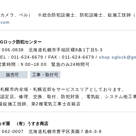
カメラ、ベル） ※総合防犯設備士、防犯設備士、錠施工技師（
.com
SGロック防犯センター
〒006-0838 北海道札幌市手稲区曙8条1丁目5-3
TEL：011-624-6679 / FAX：011-624-6679 /
shop.sglock@g
営業時間：9:00~18:00 緊急のみ24時間可
販売可
工事・取付可
、札幌市内全域・札幌近郊をサービスエリアとしております。
認定店。修理、交換、取付、防犯対策 、電気錠、システム他工
級錠施工技師、第2種電気工事士在籍店
カギ屋 （有）うすき商店
〒062-0007 北海道札幌市豊平区美園７条6-3-8