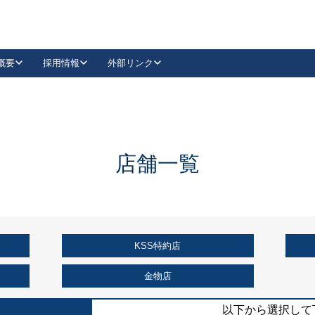
概要
採用情報
外部リンク
YouTube
Instagram
採用
キーレックスカタログ請求
の製品組み立て等
請求フォームはこちら
古代・古代NEO
レバーハンドル
Vi-Clear
古代・古代NEO
飾錠
導入事例一覧
抗ウイルス・抗菌製品
導入事例一覧
Facebook
LinkedIn
店舗一覧
00 / 1100から簡単に交換できるキーレックス4000を
日本ロック工業会
売開始しました。
外部サイト
く見る
KSS特約店
例
長期住宅使用部材標準化推進協議会
外部サイト
金物店
以下から選択して