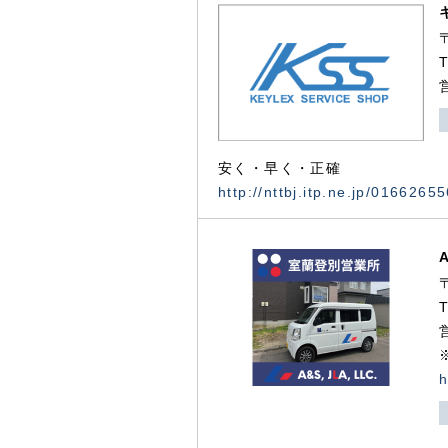
安く・早く・正確
http://nttbj.itp.ne.jp/0166265
h