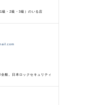
1級・2級・3級）のいる店
mail.com
事全般。日本ロックセキュリティ