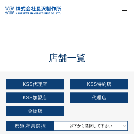
トップ
KSS加盟店・取扱店情報
店舗一覧
店舗一覧
KSS代理店
KSS特約店
KSS加盟店
代理店
金物店
都道府県選択
以下から選択して下さい