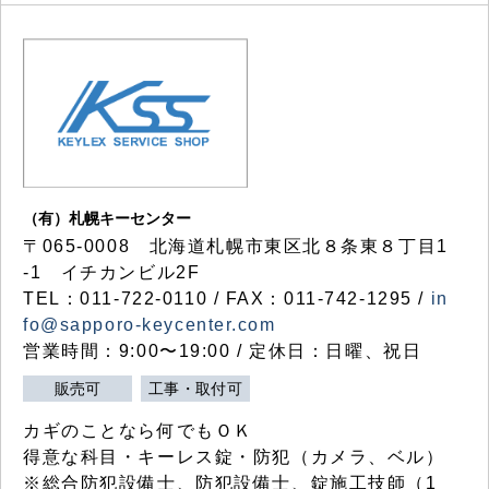
（有）札幌キーセンター
〒065-0008 北海道札幌市東区北８条東８丁目1
-1 イチカンビル2F
TEL：011-722-0110 / FAX：011-742-1295 /
in
fo@sapporo-keycenter.com
営業時間：9:00〜19:00 / 定休日：日曜、祝日
販売可
工事・取付可
カギのことなら何でもＯＫ
得意な科目・キーレス錠・防犯（カメラ、ベル）
※総合防犯設備士、防犯設備士、錠施工技師（1