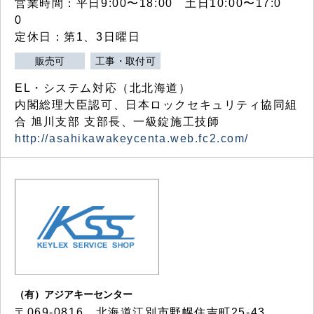
営業時間：平日9:00〜18:00 土日10:00〜17:0
0
定休日：第1、3日曜日
販売可
工事・取付可
EL・システム対応（北北海道）
内閣総理大臣認可、日本ロックセキュリティ協同組
合 旭川支部 支部長、一級錠施工技師
http://asahikawakeycenta.web.fc2.com/
（有）アジアキーセンター
〒069-0816 北海道江別市野幌住吉町25-43