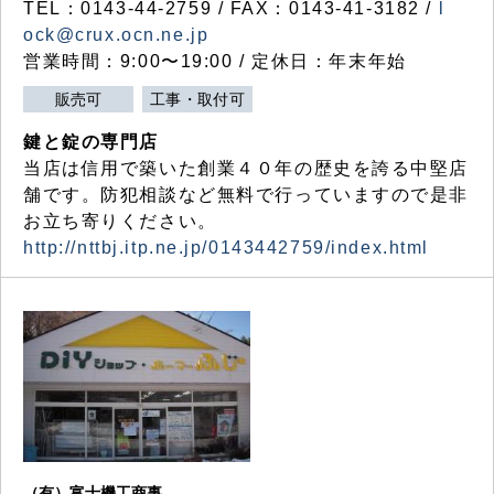
TEL：0143-44-2759 / FAX：0143-41-3182 /
l
ock@crux.ocn.ne.jp
営業時間：9:00〜19:00 / 定休日：年末年始
販売可
工事・取付可
鍵と錠の専門店
当店は信用で築いた創業４０年の歴史を誇る中堅店
舗です。防犯相談など無料で行っていますので是非
お立ち寄りください。
http://nttbj.itp.ne.jp/0143442759/index.html
（有）富士機工商事