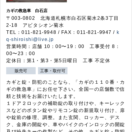
カギの救急車 白石店
〒003-0802 北海道札幌市白石区菊水2条3丁目
2-18 アビタシオン菊水
TEL：011-821-9948 / FAX：011-821-9947 /
k
q-shiroishi@live.jp
営業時間：店舗 10：00〜19：00 工事受付 8：
00〜23：00
定休日：第1・第3・第5日曜日 工事 不定休
販売可
工事・取付可
カギと錠・防犯のことなら、「カギの１１０番・カ
ギの救急車」にお任せ下さい。全国一の店舗数で信
頼と技術をお届けいたします。
１ドア２ロックの補助錠の取り付けや、キーレック
スなどのボタン錠やリモコン錠の新規取り付け、扉
や錠前の修理、調整。また玄関、ロッカー、デス
ク、金庫の開錠や、車やバイクのインロックの開錠
及び紛失キーの作製など、その他、カギと錠・防犯