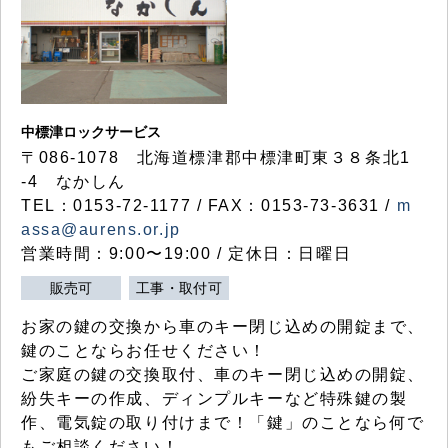
中標津ロックサービス
〒086-1078 北海道標津郡中標津町東３８条北1
-4 なかしん
TEL：0153-72-1177 / FAX：0153-73-3631 /
m
assa@aurens.or.jp
営業時間：9:00〜19:00 / 定休日：日曜日
販売可
工事・取付可
お家の鍵の交換から車のキー閉じ込めの開錠まで、
鍵のことならお任せください！
ご家庭の鍵の交換取付、車のキー閉じ込めの開錠、
紛失キーの作成、ディンプルキーなど特殊鍵の製
作、電気錠の取り付けまで！「鍵」のことなら何で
もご相談ください！