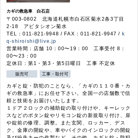
カギの救急車 白石店
〒003-0802 北海道札幌市白石区菊水2条3丁目
2-18 アビタシオン菊水
TEL：011-821-9948 / FAX：011-821-9947 /
k
q-shiroishi@live.jp
営業時間：店舗 10：00〜19：00 工事受付 8：
00〜23：00
定休日：第1・第3・第5日曜日 工事 不定休
販売可
工事・取付可
カギと錠・防犯のことなら、「カギの１１０番・カ
ギの救急車」にお任せ下さい。全国一の店舗数で信
頼と技術をお届けいたします。
１ドア２ロックの補助錠の取り付けや、キーレック
スなどのボタン錠やリモコン錠の新規取り付け、扉
や錠前の修理、調整。また玄関、ロッカー、デス
ク、金庫の開錠や、車やバイクのインロックの開錠
及び紛失キーの作製など、その他、カギと錠・防犯