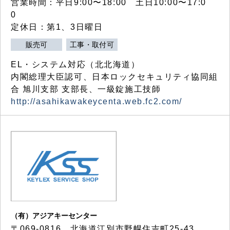
営業時間：平日9:00〜18:00 土日10:00〜17:0
0
定休日：第1、3日曜日
販売可
工事・取付可
EL・システム対応（北北海道）
内閣総理大臣認可、日本ロックセキュリティ協同組
合 旭川支部 支部長、一級錠施工技師
http://asahikawakeycenta.web.fc2.com/
（有）アジアキーセンター
〒069-0816 北海道江別市野幌住吉町25-43