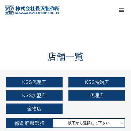
トップ
KSS加盟店・取扱店情報
店舗一覧
店舗一覧
KSS代理店
KSS特約店
KSS加盟店
代理店
金物店
都道府県選択
以下から選択して下さい