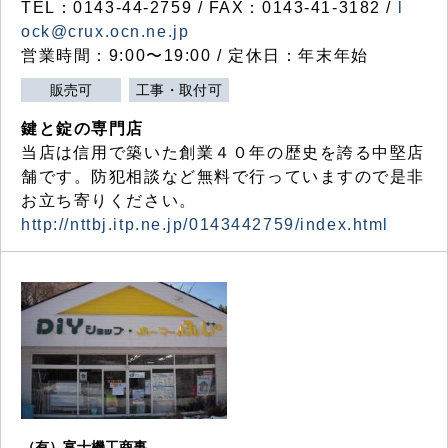
TEL：0143-44-2759 / FAX：0143-41-3182 /
l
ock@crux.ocn.ne.jp
営業時間：9:00〜19:00 / 定休日：年末年始
販売可
工事・取付可
鍵と錠の専門店
当店は信用で築いた創業４０年の歴史を誇る中堅店
舗です。防犯相談など無料で行っていますので是非
お立ち寄りください。
http://nttbj.itp.ne.jp/0143442759/index.html
（有）富士機工商事