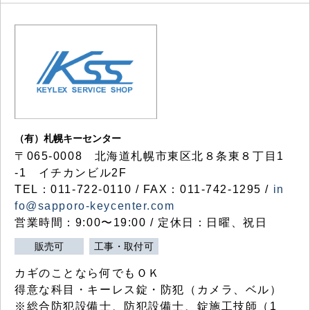
（有）札幌キーセンター
〒065-0008 北海道札幌市東区北８条東８丁目1
-1 イチカンビル2F
TEL：011-722-0110 / FAX：011-742-1295 /
in
fo@sapporo-keycenter.com
営業時間：9:00〜19:00 / 定休日：日曜、祝日
販売可
工事・取付可
カギのことなら何でもＯＫ
得意な科目・キーレス錠・防犯（カメラ、ベル）
※総合防犯設備士、防犯設備士、錠施工技師（1