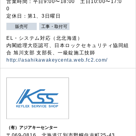
営業時間：平日9:00〜18:00 土日10:00〜17:0
0
定休日：第1、3日曜日
販売可
工事・取付可
EL・システム対応（北北海道）
内閣総理大臣認可、日本ロックセキュリティ協同組
合 旭川支部 支部長、一級錠施工技師
http://asahikawakeycenta.web.fc2.com/
（有）アジアキーセンター
〒069-0816 北海道江別市野幌住吉町25-43