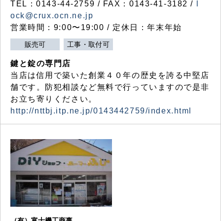
TEL：0143-44-2759 / FAX：0143-41-3182 /
l
ock@crux.ocn.ne.jp
営業時間：9:00〜19:00 / 定休日：年末年始
販売可
工事・取付可
鍵と錠の専門店
当店は信用で築いた創業４０年の歴史を誇る中堅店
舗です。防犯相談など無料で行っていますので是非
お立ち寄りください。
http://nttbj.itp.ne.jp/0143442759/index.html
（有）富士機工商事