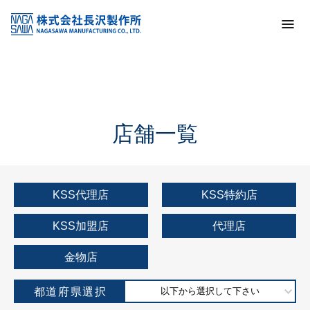
トップ
KSS加盟店・取扱店情報
店舗一覧
店舗一覧
KSS代理店
KSS特約店
KSS加盟店
代理店
金物店
都道府県選択
以下から選択して下さい