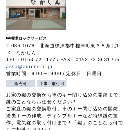
中標津ロックサービス
〒086-1078 北海道標津郡中標津町東３８条北1
-4 なかしん
TEL：0153-72-1177 / FAX：0153-73-3631 /
m
assa@aurens.or.jp
営業時間：9:00〜19:00 / 定休日：日曜日
販売可
工事・取付可
お家の鍵の交換から車のキー閉じ込めの開錠まで、
鍵のことならお任せください！
ご家庭の鍵の交換取付、車のキー閉じ込めの開錠、
紛失キーの作成、ディンプルキーなど特殊鍵の製
作、電気錠の取り付けまで！「鍵」のことなら何で
もご相談ください！