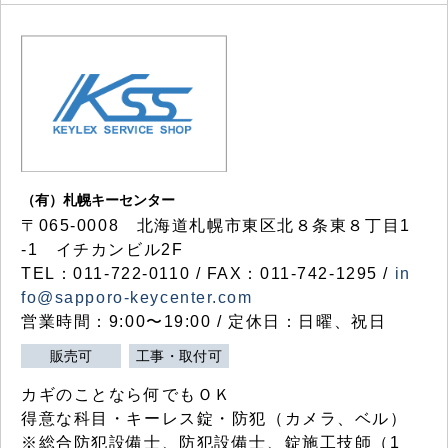
（有）札幌キーセンター
〒065-0008 北海道札幌市東区北８条東８丁目1
-1 イチカンビル2F
TEL：011-722-0110 / FAX：011-742-1295 /
in
fo@sapporo-keycenter.com
営業時間：9:00〜19:00 / 定休日：日曜、祝日
販売可
工事・取付可
カギのことなら何でもＯＫ
得意な科目・キーレス錠・防犯（カメラ、ベル）
※総合防犯設備士、防犯設備士、錠施工技師（1