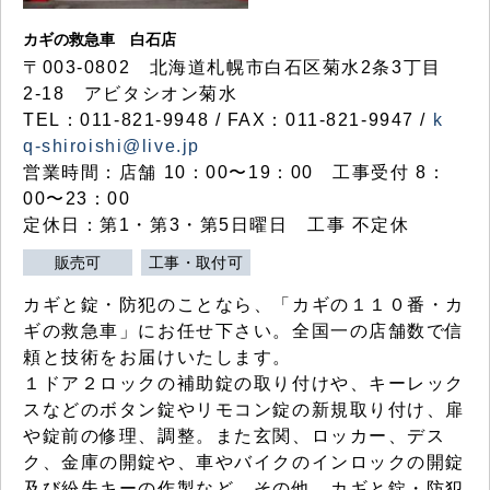
カギの救急車 白石店
〒003-0802 北海道札幌市白石区菊水2条3丁目
2-18 アビタシオン菊水
TEL：011-821-9948 / FAX：011-821-9947 /
k
q-shiroishi@live.jp
営業時間：店舗 10：00〜19：00 工事受付 8：
00〜23：00
定休日：第1・第3・第5日曜日 工事 不定休
販売可
工事・取付可
カギと錠・防犯のことなら、「カギの１１０番・カ
ギの救急車」にお任せ下さい。全国一の店舗数で信
頼と技術をお届けいたします。
１ドア２ロックの補助錠の取り付けや、キーレック
スなどのボタン錠やリモコン錠の新規取り付け、扉
や錠前の修理、調整。また玄関、ロッカー、デス
ク、金庫の開錠や、車やバイクのインロックの開錠
及び紛失キーの作製など、その他、カギと錠・防犯