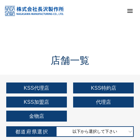
トップ
KSS加盟店・取扱店情報
店舗一覧
店舗一覧
KSS代理店
KSS特約店
KSS加盟店
代理店
金物店
都道府県選択
以下から選択して下さい