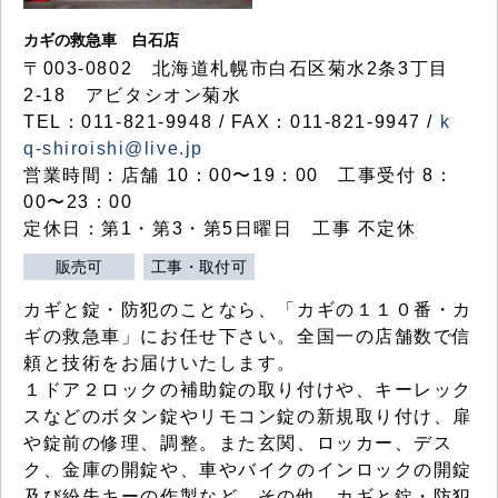
カギの救急車 白石店
〒003-0802 北海道札幌市白石区菊水2条3丁目
2-18 アビタシオン菊水
TEL：011-821-9948 / FAX：011-821-9947 /
k
q-shiroishi@live.jp
営業時間：店舗 10：00〜19：00 工事受付 8：
00〜23：00
定休日：第1・第3・第5日曜日 工事 不定休
販売可
工事・取付可
カギと錠・防犯のことなら、「カギの１１０番・カ
ギの救急車」にお任せ下さい。全国一の店舗数で信
頼と技術をお届けいたします。
１ドア２ロックの補助錠の取り付けや、キーレック
スなどのボタン錠やリモコン錠の新規取り付け、扉
や錠前の修理、調整。また玄関、ロッカー、デス
ク、金庫の開錠や、車やバイクのインロックの開錠
及び紛失キーの作製など、その他、カギと錠・防犯