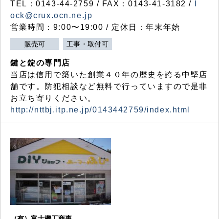
TEL：0143-44-2759 / FAX：0143-41-3182 /
l
ock@crux.ocn.ne.jp
営業時間：9:00〜19:00 / 定休日：年末年始
販売可
工事・取付可
鍵と錠の専門店
当店は信用で築いた創業４０年の歴史を誇る中堅店
舗です。防犯相談など無料で行っていますので是非
お立ち寄りください。
http://nttbj.itp.ne.jp/0143442759/index.html
（有）富士機工商事