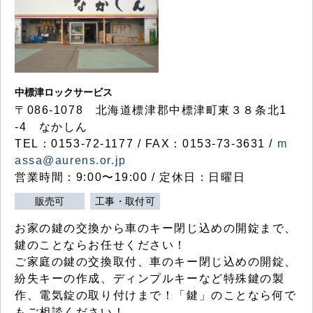
中標津ロックサービス
〒086-1078 北海道標津郡中標津町東３８条北1
-4 なかしん
TEL：0153-72-1177 / FAX：0153-73-3631 /
m
assa@aurens.or.jp
営業時間：9:00〜19:00 / 定休日：日曜日
販売可
工事・取付可
お家の鍵の交換から車のキー閉じ込めの開錠まで、
鍵のことならお任せください！
ご家庭の鍵の交換取付、車のキー閉じ込めの開錠、
紛失キーの作成、ディンプルキーなど特殊鍵の製
作、電気錠の取り付けまで！「鍵」のことなら何で
もご相談ください！