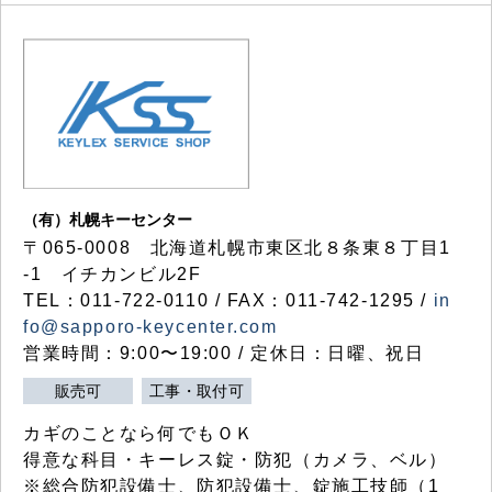
（有）札幌キーセンター
〒065-0008 北海道札幌市東区北８条東８丁目1
-1 イチカンビル2F
TEL：011-722-0110 / FAX：011-742-1295 /
in
fo@sapporo-keycenter.com
営業時間：9:00〜19:00 / 定休日：日曜、祝日
販売可
工事・取付可
カギのことなら何でもＯＫ
得意な科目・キーレス錠・防犯（カメラ、ベル）
※総合防犯設備士、防犯設備士、錠施工技師（1