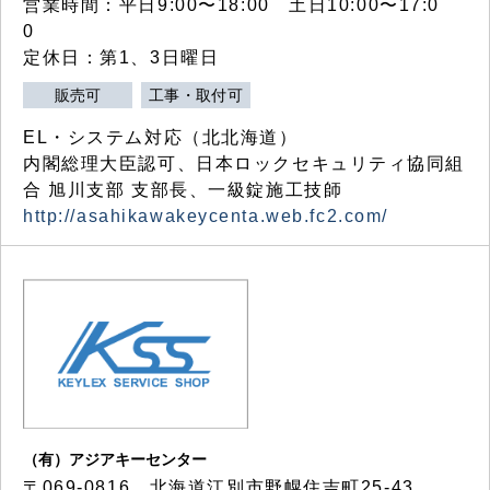
営業時間：平日9:00〜18:00 土日10:00〜17:0
0
定休日：第1、3日曜日
販売可
工事・取付可
EL・システム対応（北北海道）
内閣総理大臣認可、日本ロックセキュリティ協同組
合 旭川支部 支部長、一級錠施工技師
http://asahikawakeycenta.web.fc2.com/
（有）アジアキーセンター
〒069-0816 北海道江別市野幌住吉町25-43