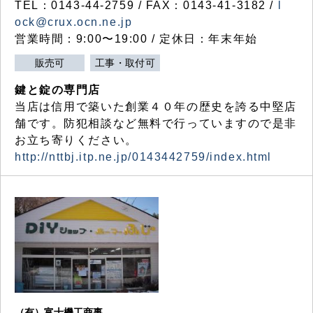
TEL：0143-44-2759 / FAX：0143-41-3182 /
l
ock@crux.ocn.ne.jp
営業時間：9:00〜19:00 / 定休日：年末年始
販売可
工事・取付可
鍵と錠の専門店
当店は信用で築いた創業４０年の歴史を誇る中堅店
舗です。防犯相談など無料で行っていますので是非
お立ち寄りください。
http://nttbj.itp.ne.jp/0143442759/index.html
（有）富士機工商事