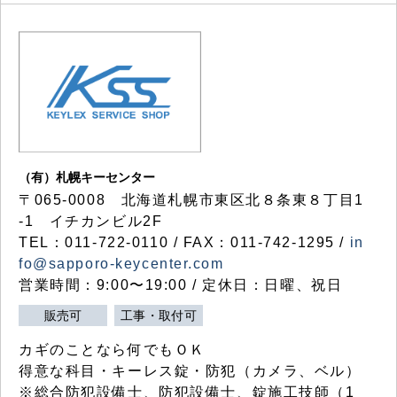
（有）札幌キーセンター
〒065-0008 北海道札幌市東区北８条東８丁目1
-1 イチカンビル2F
TEL：011-722-0110 / FAX：011-742-1295 /
in
fo@sapporo-keycenter.com
営業時間：9:00〜19:00 / 定休日：日曜、祝日
販売可
工事・取付可
カギのことなら何でもＯＫ
得意な科目・キーレス錠・防犯（カメラ、ベル）
※総合防犯設備士、防犯設備士、錠施工技師（1