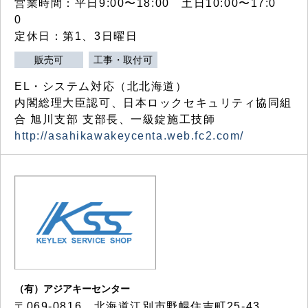
営業時間：平日9:00〜18:00 土日10:00〜17:0
0
定休日：第1、3日曜日
販売可
工事・取付可
EL・システム対応（北北海道）
内閣総理大臣認可、日本ロックセキュリティ協同組
合 旭川支部 支部長、一級錠施工技師
http://asahikawakeycenta.web.fc2.com/
（有）アジアキーセンター
〒069-0816 北海道江別市野幌住吉町25-43