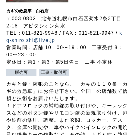
カギの救急車 白石店
〒003-0802 北海道札幌市白石区菊水2条3丁目
2-18 アビタシオン菊水
TEL：011-821-9948 / FAX：011-821-9947 /
k
q-shiroishi@live.jp
営業時間：店舗 10：00〜19：00 工事受付 8：
00〜23：00
定休日：第1・第3・第5日曜日 工事 不定休
販売可
工事・取付可
カギと錠・防犯のことなら、「カギの１１０番・カ
ギの救急車」にお任せ下さい。全国一の店舗数で信
頼と技術をお届けいたします。
１ドア２ロックの補助錠の取り付けや、キーレック
スなどのボタン錠やリモコン錠の新規取り付け、扉
や錠前の修理、調整。また玄関、ロッカー、デス
ク、金庫の開錠や、車やバイクのインロックの開錠
及び紛失キーの作製など、その他、カギと錠・防犯