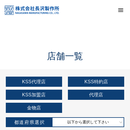
トップ
KSS加盟店・取扱店情報
店舗一覧
店舗一覧
KSS代理店
KSS特約店
KSS加盟店
代理店
金物店
都道府県選択
以下から選択して下さい