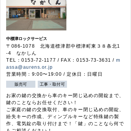
中標津ロックサービス
〒086-1078 北海道標津郡中標津町東３８条北1
-4 なかしん
TEL：0153-72-1177 / FAX：0153-73-3631 /
m
assa@aurens.or.jp
営業時間：9:00〜19:00 / 定休日：日曜日
販売可
工事・取付可
お家の鍵の交換から車のキー閉じ込めの開錠まで、
鍵のことならお任せください！
ご家庭の鍵の交換取付、車のキー閉じ込めの開錠、
紛失キーの作成、ディンプルキーなど特殊鍵の製
作、電気錠の取り付けまで！「鍵」のことなら何で
もご相談ください！