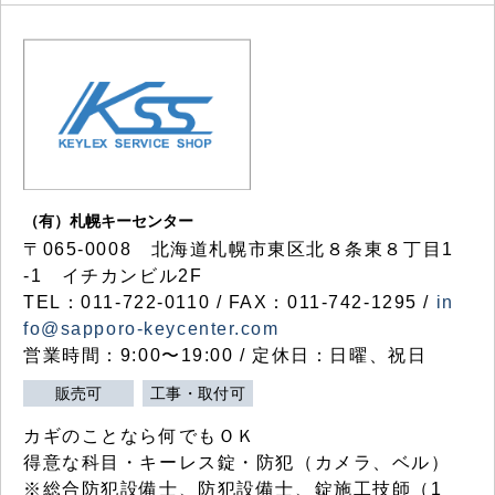
（有）札幌キーセンター
〒065-0008 北海道札幌市東区北８条東８丁目1
-1 イチカンビル2F
TEL：011-722-0110 / FAX：011-742-1295 /
in
fo@sapporo-keycenter.com
営業時間：9:00〜19:00 / 定休日：日曜、祝日
販売可
工事・取付可
カギのことなら何でもＯＫ
得意な科目・キーレス錠・防犯（カメラ、ベル）
※総合防犯設備士、防犯設備士、錠施工技師（1