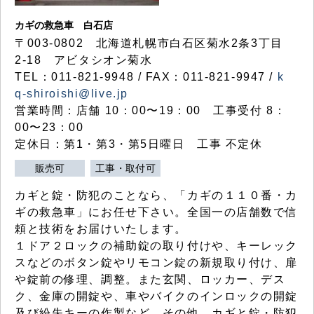
カギの救急車 白石店
〒003-0802 北海道札幌市白石区菊水2条3丁目
2-18 アビタシオン菊水
TEL：011-821-9948 / FAX：011-821-9947 /
k
q-shiroishi@live.jp
営業時間：店舗 10：00〜19：00 工事受付 8：
00〜23：00
定休日：第1・第3・第5日曜日 工事 不定休
販売可
工事・取付可
カギと錠・防犯のことなら、「カギの１１０番・カ
ギの救急車」にお任せ下さい。全国一の店舗数で信
頼と技術をお届けいたします。
１ドア２ロックの補助錠の取り付けや、キーレック
スなどのボタン錠やリモコン錠の新規取り付け、扉
や錠前の修理、調整。また玄関、ロッカー、デス
ク、金庫の開錠や、車やバイクのインロックの開錠
及び紛失キーの作製など、その他、カギと錠・防犯