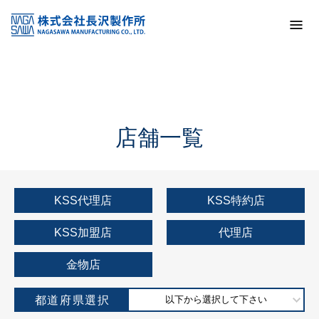
トップ
KSS加盟店・取扱店情報
店舗一覧
店舗一覧
KSS代理店
KSS特約店
KSS加盟店
代理店
金物店
都道府県選択
以下から選択して下さい