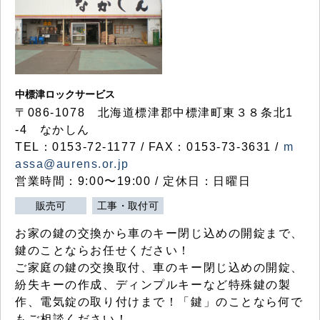
中標津ロックサービス
〒086-1078 北海道標津郡中標津町東３８条北1
-4 なかしん
TEL：0153-72-1177 / FAX：0153-73-3631 /
m
assa@aurens.or.jp
営業時間：9:00〜19:00 / 定休日：日曜日
販売可
工事・取付可
お家の鍵の交換から車のキー閉じ込めの開錠まで、
鍵のことならお任せください！
ご家庭の鍵の交換取付、車のキー閉じ込めの開錠、
紛失キーの作成、ディンプルキーなど特殊鍵の製
作、電気錠の取り付けまで！「鍵」のことなら何で
もご相談ください！