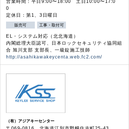
営業時間：平日9:00〜18:00 土日10:00〜17:0
0
定休日：第1、3日曜日
販売可
工事・取付可
EL・システム対応（北北海道）
内閣総理大臣認可、日本ロックセキュリティ協同組
合 旭川支部 支部長、一級錠施工技師
http://asahikawakeycenta.web.fc2.com/
（有）アジアキーセンター
〒069-0816 北海道江別市野幌住吉町25-43