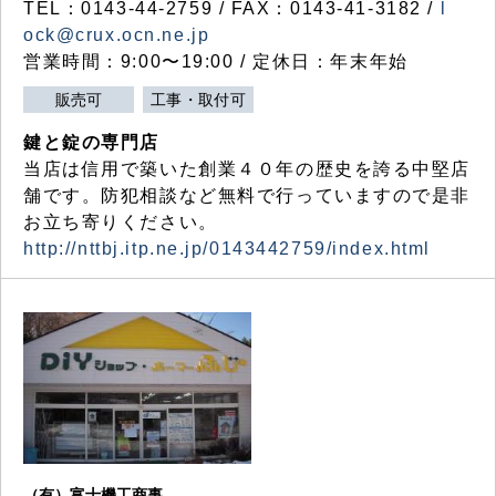
TEL：0143-44-2759 / FAX：0143-41-3182 /
l
ock@crux.ocn.ne.jp
営業時間：9:00〜19:00 / 定休日：年末年始
販売可
工事・取付可
鍵と錠の専門店
当店は信用で築いた創業４０年の歴史を誇る中堅店
舗です。防犯相談など無料で行っていますので是非
お立ち寄りください。
http://nttbj.itp.ne.jp/0143442759/index.html
（有）富士機工商事