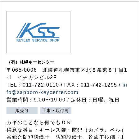
（有）札幌キーセンター
〒065-0008 北海道札幌市東区北８条東８丁目1
-1 イチカンビル2F
TEL：011-722-0110 / FAX：011-742-1295 /
in
fo@sapporo-keycenter.com
営業時間：9:00〜19:00 / 定休日：日曜、祝日
販売可
工事・取付可
カギのことなら何でもＯＫ
得意な科目・キーレス錠・防犯（カメラ、ベル）
※総合防犯設備士、防犯設備士、錠施工技師（1