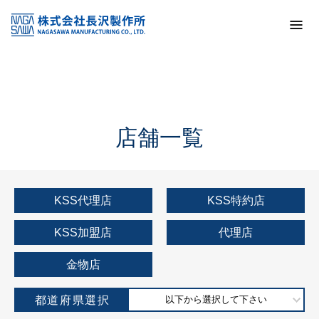
トップ
KSS加盟店・取扱店情報
店舗一覧
店舗一覧
KSS代理店
KSS特約店
KSS加盟店
代理店
金物店
都道府県選択
以下から選択して下さい