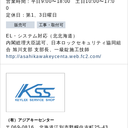
営業時間：平日9:00〜18:00 土日10:00〜17:0
0
定休日：第1、3日曜日
販売可
工事・取付可
EL・システム対応（北北海道）
内閣総理大臣認可、日本ロックセキュリティ協同組
合 旭川支部 支部長、一級錠施工技師
http://asahikawakeycenta.web.fc2.com/
（有）アジアキーセンター
〒069-0816 北海道江別市野幌住吉町25-43