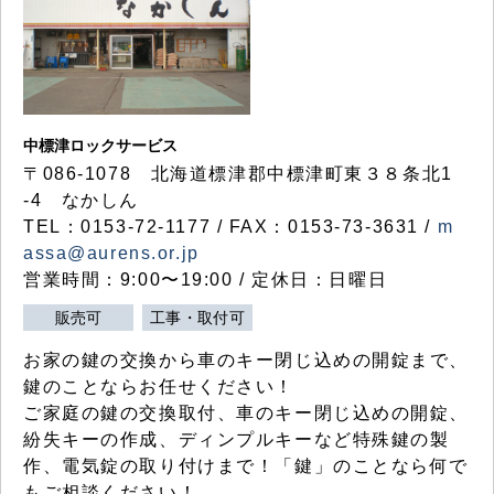
中標津ロックサービス
〒086-1078 北海道標津郡中標津町東３８条北1
-4 なかしん
TEL：0153-72-1177 / FAX：0153-73-3631 /
m
assa@aurens.or.jp
営業時間：9:00〜19:00 / 定休日：日曜日
販売可
工事・取付可
お家の鍵の交換から車のキー閉じ込めの開錠まで、
鍵のことならお任せください！
ご家庭の鍵の交換取付、車のキー閉じ込めの開錠、
紛失キーの作成、ディンプルキーなど特殊鍵の製
作、電気錠の取り付けまで！「鍵」のことなら何で
もご相談ください！