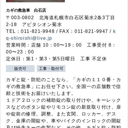
カギの救急車 白石店
〒003-0802 北海道札幌市白石区菊水2条3丁目
2-18 アビタシオン菊水
TEL：011-821-9948 / FAX：011-821-9947 /
k
q-shiroishi@live.jp
営業時間：店舗 10：00〜19：00 工事受付 8：
00〜23：00
定休日：第1・第3・第5日曜日 工事 不定休
販売可
工事・取付可
カギと錠・防犯のことなら、「カギの１１０番・カ
ギの救急車」にお任せ下さい。全国一の店舗数で信
頼と技術をお届けいたします。
１ドア２ロックの補助錠の取り付けや、キーレック
スなどのボタン錠やリモコン錠の新規取り付け、扉
や錠前の修理、調整。また玄関、ロッカー、デス
ク、金庫の開錠や、車やバイクのインロックの開錠
及び紛失キーの作製など、その他、カギと錠・防犯