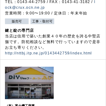
TEL：0143-44-2759 / FAX：0143-41-3182 /
l
ock@crux.ocn.ne.jp
営業時間：9:00〜19:00 / 定休日：年末年始
販売可
工事・取付可
鍵と錠の専門店
当店は信用で築いた創業４０年の歴史を誇る中堅店
舗です。防犯相談など無料で行っていますので是非
お立ち寄りください。
http://nttbj.itp.ne.jp/0143442759/index.html
（有）富士機工商事