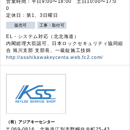
営業時間：平日9:00〜18:00 土日10:00〜17:0
0
定休日：第1、3日曜日
販売可
工事・取付可
EL・システム対応（北北海道）
内閣総理大臣認可、日本ロックセキュリティ協同組
合 旭川支部 支部長、一級錠施工技師
http://asahikawakeycenta.web.fc2.com/
（有）アジアキーセンター
〒069-0816 北海道江別市野幌住吉町25-43