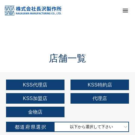
トップ
KSS加盟店・取扱店情報
店舗一覧
店舗一覧
KSS代理店
KSS特約店
KSS加盟店
代理店
金物店
都道府県選択
以下から選択して下さい