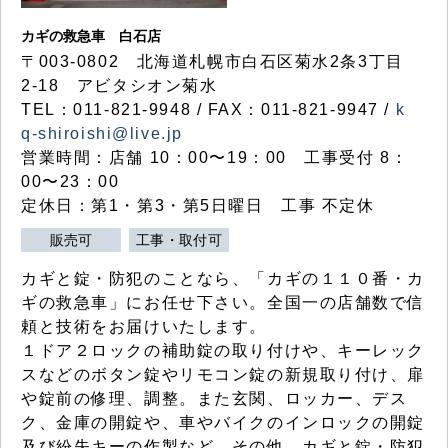
カギの救急車 白石店
〒003-0802 北海道札幌市白石区菊水2条3丁目
2-18 アビタシオン菊水
TEL：011-821-9948 / FAX：011-821-9947 /
k
q-shiroishi@live.jp
営業時間：店舗 10：00〜19：00 工事受付 8：
00〜23：00
定休日：第1・第3・第5日曜日 工事 不定休
販売可
工事・取付可
カギと錠・防犯のことなら、「カギの１１０番・カ
ギの救急車」にお任せ下さい。全国一の店舗数で信
頼と技術をお届けいたします。
１ドア２ロックの補助錠の取り付けや、キーレック
スなどのボタン錠やリモコン錠の新規取り付け、扉
や錠前の修理、調整。また玄関、ロッカー、デス
ク、金庫の開錠や、車やバイクのインロックの開錠
及び紛失キーの作製など、その他、カギと錠・防犯