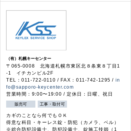
（有）札幌キーセンター
〒065-0008 北海道札幌市東区北８条東８丁目1
-1 イチカンビル2F
TEL：011-722-0110 / FAX：011-742-1295 /
in
fo@sapporo-keycenter.com
営業時間：9:00〜19:00 / 定休日：日曜、祝日
販売可
工事・取付可
カギのことなら何でもＯＫ
得意な科目・キーレス錠・防犯（カメラ、ベル）
※総合防犯設備士、防犯設備士、錠施工技師（1