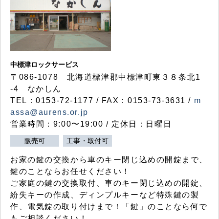
中標津ロックサービス
〒086-1078 北海道標津郡中標津町東３８条北1
-4 なかしん
TEL：0153-72-1177 / FAX：0153-73-3631 /
m
assa@aurens.or.jp
営業時間：9:00〜19:00 / 定休日：日曜日
販売可
工事・取付可
お家の鍵の交換から車のキー閉じ込めの開錠まで、
鍵のことならお任せください！
ご家庭の鍵の交換取付、車のキー閉じ込めの開錠、
紛失キーの作成、ディンプルキーなど特殊鍵の製
作、電気錠の取り付けまで！「鍵」のことなら何で
もご相談ください！