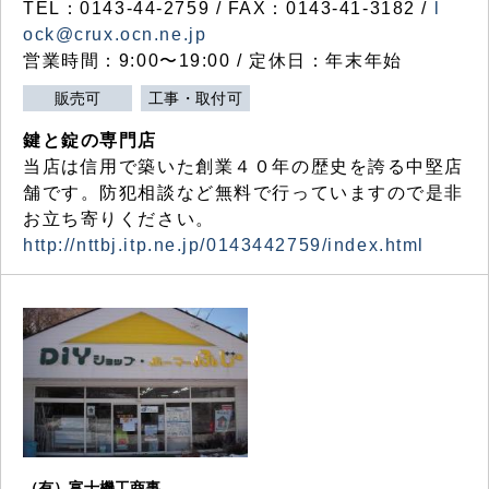
TEL：0143-44-2759 / FAX：0143-41-3182 /
l
ock@crux.ocn.ne.jp
営業時間：9:00〜19:00 / 定休日：年末年始
販売可
工事・取付可
鍵と錠の専門店
当店は信用で築いた創業４０年の歴史を誇る中堅店
舗です。防犯相談など無料で行っていますので是非
お立ち寄りください。
http://nttbj.itp.ne.jp/0143442759/index.html
（有）富士機工商事