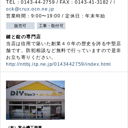
TEL：0143-44-2759 / FAX：0143-41-3182 /
l
ock@crux.ocn.ne.jp
営業時間：9:00〜19:00 / 定休日：年末年始
販売可
工事・取付可
鍵と錠の専門店
当店は信用で築いた創業４０年の歴史を誇る中堅店
舗です。防犯相談など無料で行っていますので是非
お立ち寄りください。
http://nttbj.itp.ne.jp/0143442759/index.html
（有）富士機工商事