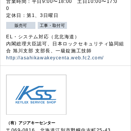
営業時間：平日9:00〜18:00 土日10:00〜17:0
0
定休日：第1、3日曜日
販売可
工事・取付可
EL・システム対応（北北海道）
内閣総理大臣認可、日本ロックセキュリティ協同組
合 旭川支部 支部長、一級錠施工技師
http://asahikawakeycenta.web.fc2.com/
（有）アジアキーセンター
〒069-0816 北海道江別市野幌住吉町25-43