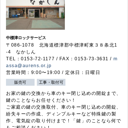
中標津ロックサービス
〒086-1078 北海道標津郡中標津町東３８条北1
-4 なかしん
TEL：0153-72-1177 / FAX：0153-73-3631 /
m
assa@aurens.or.jp
営業時間：9:00〜19:00 / 定休日：日曜日
販売可
工事・取付可
お家の鍵の交換から車のキー閉じ込めの開錠まで、
鍵のことならお任せください！
ご家庭の鍵の交換取付、車のキー閉じ込めの開錠、
紛失キーの作成、ディンプルキーなど特殊鍵の製
作、電気錠の取り付けまで！「鍵」のことなら何で
もご相談ください！