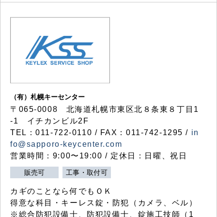
（有）札幌キーセンター
〒065-0008 北海道札幌市東区北８条東８丁目1
-1 イチカンビル2F
TEL：011-722-0110 / FAX：011-742-1295 /
in
fo@sapporo-keycenter.com
営業時間：9:00〜19:00 / 定休日：日曜、祝日
販売可
工事・取付可
カギのことなら何でもＯＫ
得意な科目・キーレス錠・防犯（カメラ、ベル）
※総合防犯設備士、防犯設備士、錠施工技師（1