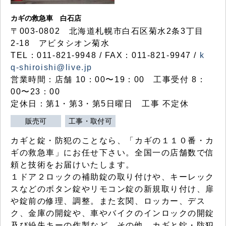
カギの救急車 白石店
〒003-0802 北海道札幌市白石区菊水2条3丁目
2-18 アビタシオン菊水
TEL：011-821-9948 / FAX：011-821-9947 /
k
q-shiroishi@live.jp
営業時間：店舗 10：00〜19：00 工事受付 8：
00〜23：00
定休日：第1・第3・第5日曜日 工事 不定休
販売可
工事・取付可
カギと錠・防犯のことなら、「カギの１１０番・カ
ギの救急車」にお任せ下さい。全国一の店舗数で信
頼と技術をお届けいたします。
１ドア２ロックの補助錠の取り付けや、キーレック
スなどのボタン錠やリモコン錠の新規取り付け、扉
や錠前の修理、調整。また玄関、ロッカー、デス
ク、金庫の開錠や、車やバイクのインロックの開錠
及び紛失キーの作製など、その他、カギと錠・防犯