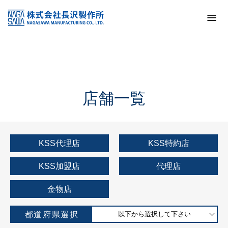
トップ
KSS加盟店・取扱店情報
店舗一覧
店舗一覧
KSS代理店
KSS特約店
KSS加盟店
代理店
金物店
都道府県選択
以下から選択して下さい