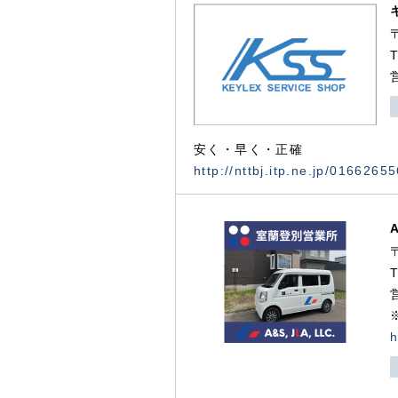
安く・早く・正確
http://nttbj.itp.ne.jp/0166265
h