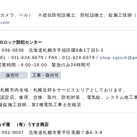
カメラ、ベル） ※総合防犯設備士、防犯設備士、錠施工技師（
.com
SGロック防犯センター
〒006-0838 北海道札幌市手稲区曙8条1丁目5-3
TEL：011-624-6679 / FAX：011-624-6679 /
shop.sglock@g
営業時間：9:00~18:00 緊急のみ24時間可
販売可
工事・取付可
、札幌市内全域・札幌近郊をサービスエリアとしております。
認定店。修理、交換、取付、防犯対策 、電気錠、システム他工
級錠施工技師、第2種電気工事士在籍店
カギ屋 （有）うすき商店
〒062-0007 北海道札幌市豊平区美園７条6-3-8