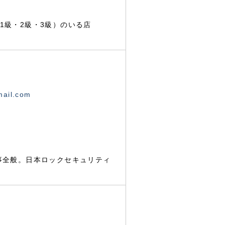
1級・2級・3級）のいる店
mail.com
事全般。日本ロックセキュリティ