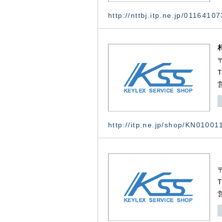
http://nttbj.itp.ne.jp/0116410
http://itp.ne.jp/shop/KN0100