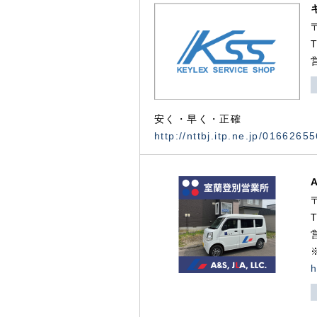
安く・早く・正確
http://nttbj.itp.ne.jp/0166265
h