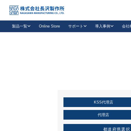
トップ
KSS加盟店・取扱店情報
店舗一覧
製品一覧
Online Store
サポート
導入事例
会社
新卒採用
会社情報
事業内容
中途採用
お問い合わせ
社会貢献活動
パート
2026年度採用情報
キャリア採用・専門職
メールフォームはこちら
工場で
キーレックス
レバーハンドル
キーレックス
機械式ボタン錠
室内用ドアハンドル
導入事例一覧
装
メールニュース
製品検索
お知らせ一覧
よくある質問（FAQ）
特集
簡単診断
教育機関
21
お客様に適したキーレックスをお探しいただけます。
廃番品情報
発
医療機関
品番から探す
取扱店情報
キーレックスを品番からお探しいただけます。
詳し
KSS代理店
企業様採用事
お役立ち情報
代理店
都道府県選択