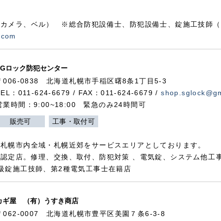
カメラ、ベル） ※総合防犯設備士、防犯設備士、錠施工技師（
.com
SGロック防犯センター
〒006-0838 北海道札幌市手稲区曙8条1丁目5-3
TEL：011-624-6679 / FAX：011-624-6679 /
shop.sglock@g
営業時間：9:00~18:00 緊急のみ24時間可
販売可
工事・取付可
、札幌市内全域・札幌近郊をサービスエリアとしております。
認定店。修理、交換、取付、防犯対策 、電気錠、システム他工
級錠施工技師、第2種電気工事士在籍店
カギ屋 （有）うすき商店
〒062-0007 北海道札幌市豊平区美園７条6-3-8