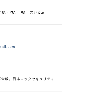
1級・2級・3級）のいる店
mail.com
事全般。日本ロックセキュリティ