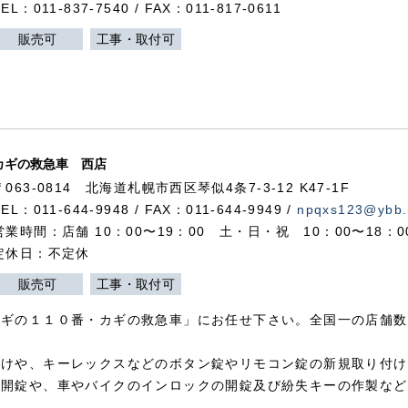
TEL：011-837-7540 / FAX：011-817-0611
販売可
工事・取付可
カギの救急車 西店
〒063-0814 北海道札幌市西区琴似4条7-3-12 K47-1F
TEL：011-644-9948 / FAX：011-644-9949 /
npqxs123@ybb.
営業時間：店舗 10：00〜19：00 土・日・祝 10：00〜18：
定休日：不定休
販売可
工事・取付可
カギの１１０番・カギの救急車」にお任せ下さい。全国一の店舗数
付けや、キーレックスなどのボタン錠やリモコン錠の新規取り付け
の開錠や、車やバイクのインロックの開錠及び紛失キーの作製など