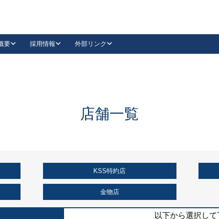
概要
採用情報
外部リンク
YouTube
Instagram
採用
キーレックスカタログ請求
の製品組み立て等
請求フォームはこちら
古代・古代NEO
レバーハンドル
Vi-Clear
古代・古代NEO
飾錠
導入事例一覧
抗ウイルス・抗菌製品
導入事例一覧
Facebook
LinkedIn
店舗一覧
00 / 1100から簡単に交換できるキーレックス4000を
日本ロック工業会
売開始しました。
外部サイト
く見る
KSS特約店
例
長期住宅使用部材標準化推進協議会
外部サイト
金物店
以下から選択して