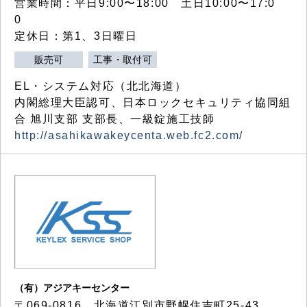
営業時間：平日9:00〜18:00 土日10:00〜17:0
0
定休日：第1、3日曜日
販売可
工事・取付可
EL・システム対応（北北海道）
内閣総理大臣認可、日本ロックセキュリティ協同組
合 旭川支部 支部長、一級錠施工技師
http://asahikawakeycenta.web.fc2.com/
（有）アジアキーセンター
〒069-0816 北海道江別市野幌住吉町25-43