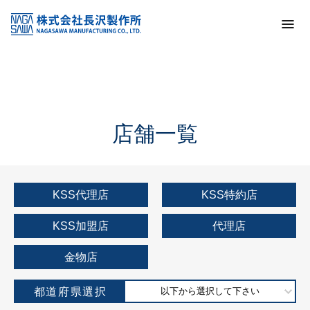
トップ
KSS加盟店・取扱店情報
店舗一覧
店舗一覧
KSS代理店
KSS特約店
KSS加盟店
代理店
金物店
都道府県選択
以下から選択して下さい