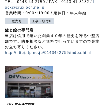
TEL：0143-44-2759 / FAX：0143-41-3182 /
l
ock@crux.ocn.ne.jp
営業時間：9:00〜19:00 / 定休日：年末年始
販売可
工事・取付可
鍵と錠の専門店
当店は信用で築いた創業４０年の歴史を誇る中堅店
舗です。防犯相談など無料で行っていますので是非
お立ち寄りください。
http://nttbj.itp.ne.jp/0143442759/index.html
（有）富士機工商事