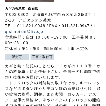
カギの救急車 白石店
〒003-0802 北海道札幌市白石区菊水2条3丁目
2-18 アビタシオン菊水
TEL：011-821-9948 / FAX：011-821-9947 /
k
q-shiroishi@live.jp
営業時間：店舗 10：00〜19：00 工事受付 8：
00〜23：00
定休日：第1・第3・第5日曜日 工事 不定休
販売可
工事・取付可
カギと錠・防犯のことなら、「カギの１１０番・カ
ギの救急車」にお任せ下さい。全国一の店舗数で信
頼と技術をお届けいたします。
１ドア２ロックの補助錠の取り付けや、キーレック
スなどのボタン錠やリモコン錠の新規取り付け、扉
や錠前の修理、調整。また玄関、ロッカー、デス
ク、金庫の開錠や、車やバイクのインロックの開錠
及び紛失キーの作製など、その他、カギと錠・防犯