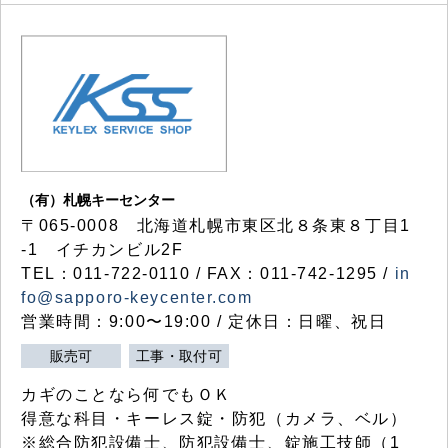
（有）札幌キーセンター
〒065-0008 北海道札幌市東区北８条東８丁目1
-1 イチカンビル2F
TEL：011-722-0110 / FAX：011-742-1295 /
in
fo@sapporo-keycenter.com
営業時間：9:00〜19:00 / 定休日：日曜、祝日
販売可
工事・取付可
カギのことなら何でもＯＫ
得意な科目・キーレス錠・防犯（カメラ、ベル）
※総合防犯設備士、防犯設備士、錠施工技師（1