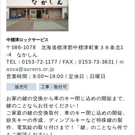
中標津ロックサービス
〒086-1078 北海道標津郡中標津町東３８条北1
-4 なかしん
TEL：0153-72-1177 / FAX：0153-73-3631 /
m
assa@aurens.or.jp
営業時間：9:00〜19:00 / 定休日：日曜日
販売可
工事・取付可
お家の鍵の交換から車のキー閉じ込めの開錠まで、
鍵のことならお任せください！
ご家庭の鍵の交換取付、車のキー閉じ込めの開錠、
紛失キーの作成、ディンプルキーなど特殊鍵の製
作、電気錠の取り付けまで！「鍵」のことなら何で
もご相談ください！