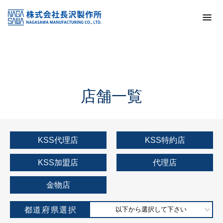
トップ
KSS加盟店・取扱店情報
店舗一覧
店舗一覧
KSS代理店
KSS特約店
KSS加盟店
代理店
金物店
都道府県選択
以下から選択して下さい