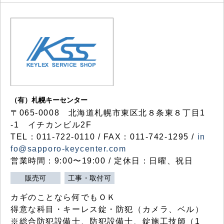
（有）札幌キーセンター
〒065-0008 北海道札幌市東区北８条東８丁目1
-1 イチカンビル2F
TEL：011-722-0110 / FAX：011-742-1295 /
in
fo@sapporo-keycenter.com
営業時間：9:00〜19:00 / 定休日：日曜、祝日
販売可
工事・取付可
カギのことなら何でもＯＫ
得意な科目・キーレス錠・防犯（カメラ、ベル）
※総合防犯設備士、防犯設備士、錠施工技師（1