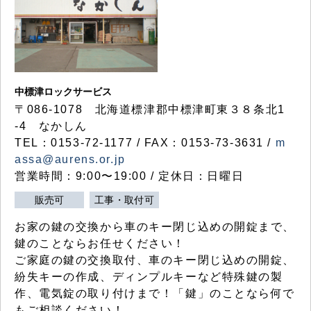
中標津ロックサービス
〒086-1078 北海道標津郡中標津町東３８条北1
-4 なかしん
TEL：0153-72-1177 / FAX：0153-73-3631 /
m
assa@aurens.or.jp
営業時間：9:00〜19:00 / 定休日：日曜日
販売可
工事・取付可
お家の鍵の交換から車のキー閉じ込めの開錠まで、
鍵のことならお任せください！
ご家庭の鍵の交換取付、車のキー閉じ込めの開錠、
紛失キーの作成、ディンプルキーなど特殊鍵の製
作、電気錠の取り付けまで！「鍵」のことなら何で
もご相談ください！