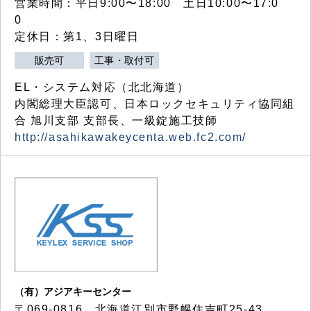
営業時間：平日9:00〜18:00 土日10:00〜17:0
0
定休日：第1、3日曜日
販売可
工事・取付可
EL・システム対応（北北海道）
内閣総理大臣認可、日本ロックセキュリティ協同組
合 旭川支部 支部長、一級錠施工技師
http://asahikawakeycenta.web.fc2.com/
（有）アジアキーセンター
〒069-0816 北海道江別市野幌住吉町25-43