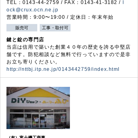
TEL：0143-44-2759 / FAX：0143-41-3182 /
l
ock@crux.ocn.ne.jp
営業時間：9:00〜19:00 / 定休日：年末年始
販売可
工事・取付可
鍵と錠の専門店
当店は信用で築いた創業４０年の歴史を誇る中堅店
舗です。防犯相談など無料で行っていますので是非
お立ち寄りください。
http://nttbj.itp.ne.jp/0143442759/index.html
（有）富士機工商事