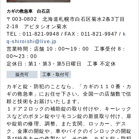
カギの救急車 白石店
〒003-0802 北海道札幌市白石区菊水2条3丁目
2-18 アビタシオン菊水
TEL：011-821-9948 / FAX：011-821-9947 /
k
q-shiroishi@live.jp
営業時間：店舗 10：00〜19：00 工事受付 8：
00〜23：00
定休日：第1・第3・第5日曜日 工事 不定休
販売可
工事・取付可
カギと錠・防犯のことなら、「カギの１１０番・カ
ギの救急車」にお任せ下さい。全国一の店舗数で信
頼と技術をお届けいたします。
１ドア２ロックの補助錠の取り付けや、キーレック
スなどのボタン錠やリモコン錠の新規取り付け、扉
や錠前の修理、調整。また玄関、ロッカー、デス
ク、金庫の開錠や、車やバイクのインロックの開錠
及び紛失キーの作製など、その他、カギと錠・防犯