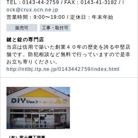
TEL：0143-44-2759 / FAX：0143-41-3182 /
l
ock@crux.ocn.ne.jp
営業時間：9:00〜19:00 / 定休日：年末年始
販売可
工事・取付可
鍵と錠の専門店
当店は信用で築いた創業４０年の歴史を誇る中堅店
舗です。防犯相談など無料で行っていますので是非
お立ち寄りください。
http://nttbj.itp.ne.jp/0143442759/index.html
（有）富士機工商事