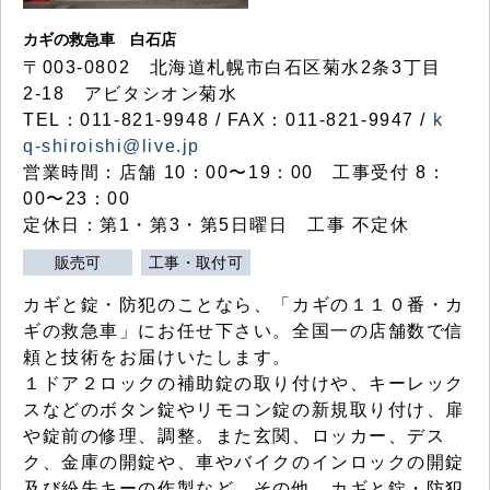
カギの救急車 白石店
〒003-0802 北海道札幌市白石区菊水2条3丁目
2-18 アビタシオン菊水
TEL：011-821-9948 / FAX：011-821-9947 /
k
q-shiroishi@live.jp
営業時間：店舗 10：00〜19：00 工事受付 8：
00〜23：00
定休日：第1・第3・第5日曜日 工事 不定休
販売可
工事・取付可
カギと錠・防犯のことなら、「カギの１１０番・カ
ギの救急車」にお任せ下さい。全国一の店舗数で信
頼と技術をお届けいたします。
１ドア２ロックの補助錠の取り付けや、キーレック
スなどのボタン錠やリモコン錠の新規取り付け、扉
や錠前の修理、調整。また玄関、ロッカー、デス
ク、金庫の開錠や、車やバイクのインロックの開錠
及び紛失キーの作製など、その他、カギと錠・防犯