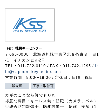
（有）札幌キーセンター
〒065-0008 北海道札幌市東区北８条東８丁目1
-1 イチカンビル2F
TEL：011-722-0110 / FAX：011-742-1295 /
in
fo@sapporo-keycenter.com
営業時間：9:00〜19:00 / 定休日：日曜、祝日
販売可
工事・取付可
カギのことなら何でもＯＫ
得意な科目・キーレス錠・防犯（カメラ、ベル）
※総合防犯設備士、防犯設備士、錠施工技師（1