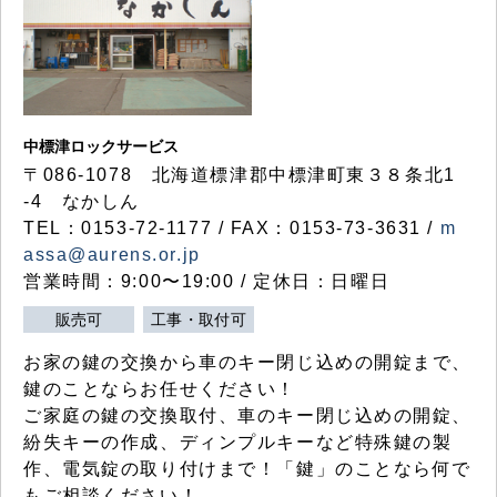
中標津ロックサービス
〒086-1078 北海道標津郡中標津町東３８条北1
-4 なかしん
TEL：0153-72-1177 / FAX：0153-73-3631 /
m
assa@aurens.or.jp
営業時間：9:00〜19:00 / 定休日：日曜日
販売可
工事・取付可
お家の鍵の交換から車のキー閉じ込めの開錠まで、
鍵のことならお任せください！
ご家庭の鍵の交換取付、車のキー閉じ込めの開錠、
紛失キーの作成、ディンプルキーなど特殊鍵の製
作、電気錠の取り付けまで！「鍵」のことなら何で
もご相談ください！