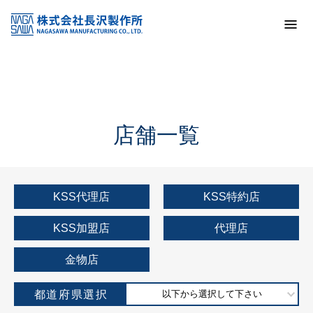
トップ
KSS加盟店・取扱店情報
店舗一覧
店舗一覧
KSS代理店
KSS特約店
KSS加盟店
代理店
金物店
都道府県選択
以下から選択して下さい