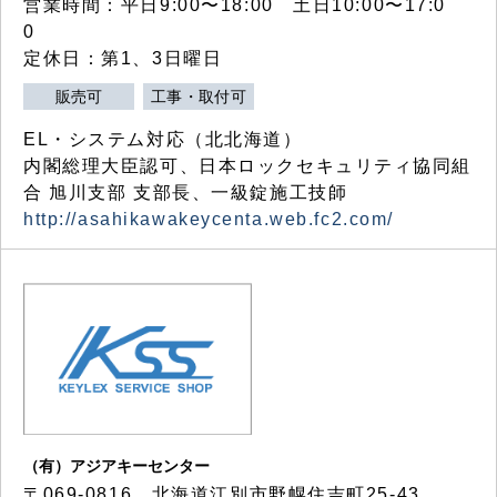
営業時間：平日9:00〜18:00 土日10:00〜17:0
0
定休日：第1、3日曜日
販売可
工事・取付可
EL・システム対応（北北海道）
内閣総理大臣認可、日本ロックセキュリティ協同組
合 旭川支部 支部長、一級錠施工技師
http://asahikawakeycenta.web.fc2.com/
（有）アジアキーセンター
〒069-0816 北海道江別市野幌住吉町25-43