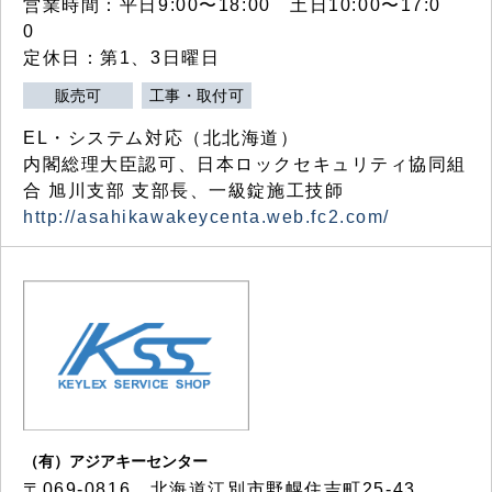
営業時間：平日9:00〜18:00 土日10:00〜17:0
0
定休日：第1、3日曜日
販売可
工事・取付可
EL・システム対応（北北海道）
内閣総理大臣認可、日本ロックセキュリティ協同組
合 旭川支部 支部長、一級錠施工技師
http://asahikawakeycenta.web.fc2.com/
（有）アジアキーセンター
〒069-0816 北海道江別市野幌住吉町25-43