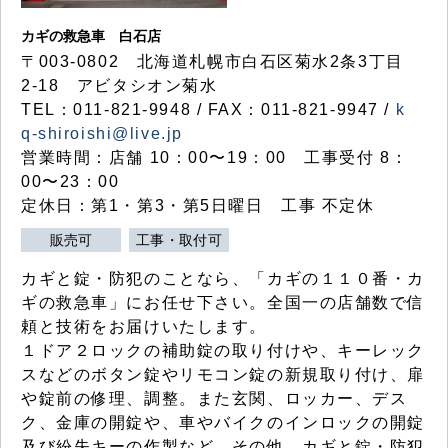
カギの救急車 白石店
〒003-0802 北海道札幌市白石区菊水2条3丁目
2-18 アビタシオン菊水
TEL：011-821-9948 / FAX：011-821-9947 /
k
q-shiroishi@live.jp
営業時間：店舗 10：00〜19：00 工事受付 8：
00〜23：00
定休日：第1・第3・第5日曜日 工事 不定休
販売可
工事・取付可
カギと錠・防犯のことなら、「カギの１１０番・カ
ギの救急車」にお任せ下さい。全国一の店舗数で信
頼と技術をお届けいたします。
１ドア２ロックの補助錠の取り付けや、キーレック
スなどのボタン錠やリモコン錠の新規取り付け、扉
や錠前の修理、調整。また玄関、ロッカー、デス
ク、金庫の開錠や、車やバイクのインロックの開錠
及び紛失キーの作製など、その他、カギと錠・防犯