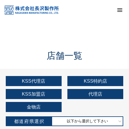
トップ
KSS加盟店・取扱店情報
店舗一覧
店舗一覧
KSS代理店
KSS特約店
KSS加盟店
代理店
金物店
都道府県選択
以下から選択して下さい