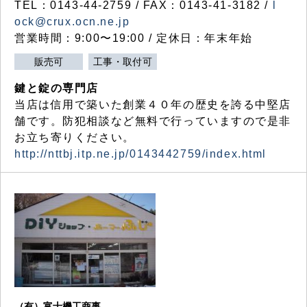
TEL：0143-44-2759 / FAX：0143-41-3182 /
l
ock@crux.ocn.ne.jp
営業時間：9:00〜19:00 / 定休日：年末年始
販売可
工事・取付可
鍵と錠の専門店
当店は信用で築いた創業４０年の歴史を誇る中堅店
舗です。防犯相談など無料で行っていますので是非
お立ち寄りください。
http://nttbj.itp.ne.jp/0143442759/index.html
（有）富士機工商事