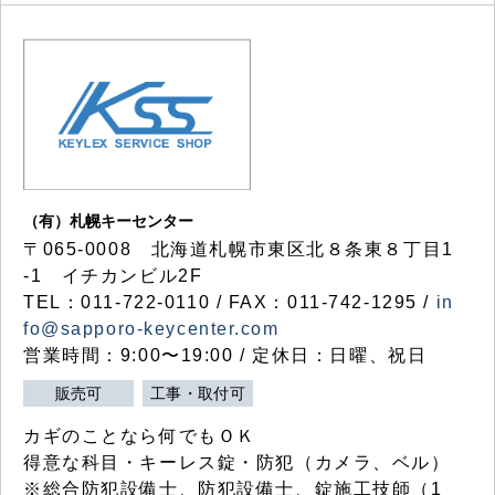
（有）札幌キーセンター
〒065-0008 北海道札幌市東区北８条東８丁目1
-1 イチカンビル2F
TEL：011-722-0110 / FAX：011-742-1295 /
in
fo@sapporo-keycenter.com
営業時間：9:00〜19:00 / 定休日：日曜、祝日
販売可
工事・取付可
カギのことなら何でもＯＫ
得意な科目・キーレス錠・防犯（カメラ、ベル）
※総合防犯設備士、防犯設備士、錠施工技師（1