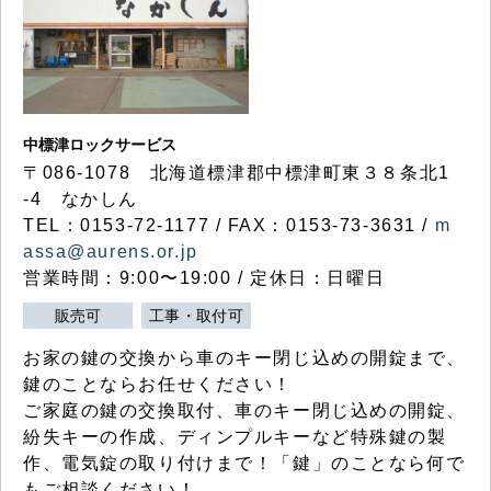
中標津ロックサービス
〒086-1078 北海道標津郡中標津町東３８条北1
-4 なかしん
TEL：0153-72-1177 / FAX：0153-73-3631 /
m
assa@aurens.or.jp
営業時間：9:00〜19:00 / 定休日：日曜日
販売可
工事・取付可
お家の鍵の交換から車のキー閉じ込めの開錠まで、
鍵のことならお任せください！
ご家庭の鍵の交換取付、車のキー閉じ込めの開錠、
紛失キーの作成、ディンプルキーなど特殊鍵の製
作、電気錠の取り付けまで！「鍵」のことなら何で
もご相談ください！