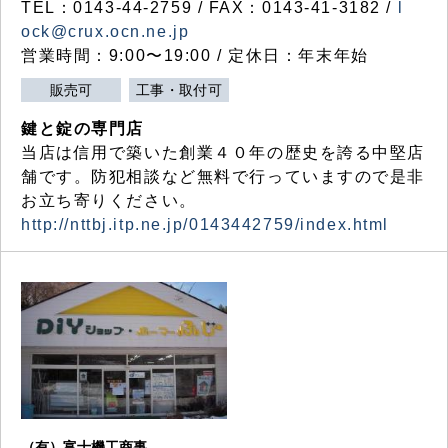
TEL：0143-44-2759 / FAX：0143-41-3182 /
l
ock@crux.ocn.ne.jp
営業時間：9:00〜19:00 / 定休日：年末年始
販売可
工事・取付可
鍵と錠の専門店
当店は信用で築いた創業４０年の歴史を誇る中堅店
舗です。防犯相談など無料で行っていますので是非
お立ち寄りください。
http://nttbj.itp.ne.jp/0143442759/index.html
（有）富士機工商事