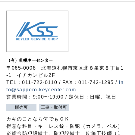
（有）札幌キーセンター
〒065-0008 北海道札幌市東区北８条東８丁目1
-1 イチカンビル2F
TEL：011-722-0110 / FAX：011-742-1295 /
in
fo@sapporo-keycenter.com
営業時間：9:00〜19:00 / 定休日：日曜、祝日
販売可
工事・取付可
カギのことなら何でもＯＫ
得意な科目・キーレス錠・防犯（カメラ、ベル）
※総合防犯設備士、防犯設備士、錠施工技師（1