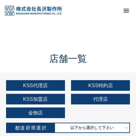
トップ
KSS加盟店・取扱店情報
店舗一覧
店舗一覧
KSS代理店
KSS特約店
KSS加盟店
代理店
金物店
都道府県選択
以下から選択して下さい