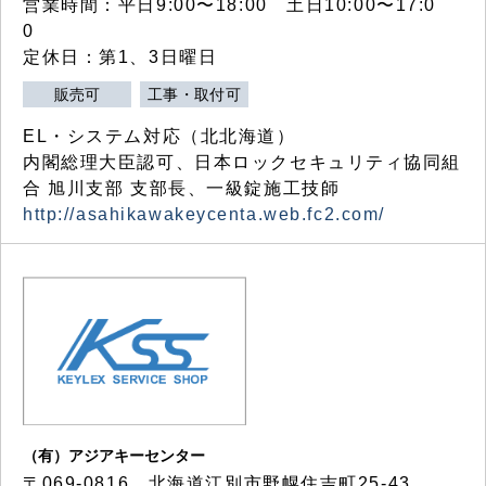
営業時間：平日9:00〜18:00 土日10:00〜17:0
0
定休日：第1、3日曜日
販売可
工事・取付可
EL・システム対応（北北海道）
内閣総理大臣認可、日本ロックセキュリティ協同組
合 旭川支部 支部長、一級錠施工技師
http://asahikawakeycenta.web.fc2.com/
（有）アジアキーセンター
〒069-0816 北海道江別市野幌住吉町25-43