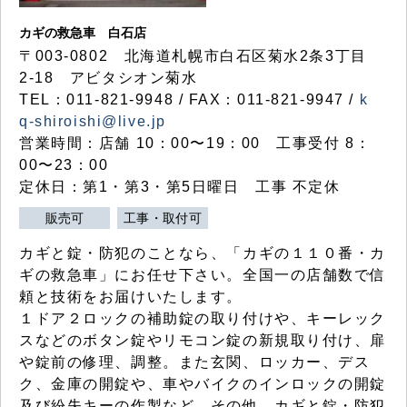
カギの救急車 白石店
〒003-0802 北海道札幌市白石区菊水2条3丁目
2-18 アビタシオン菊水
TEL：011-821-9948 / FAX：011-821-9947 /
k
q-shiroishi@live.jp
営業時間：店舗 10：00〜19：00 工事受付 8：
00〜23：00
定休日：第1・第3・第5日曜日 工事 不定休
販売可
工事・取付可
カギと錠・防犯のことなら、「カギの１１０番・カ
ギの救急車」にお任せ下さい。全国一の店舗数で信
頼と技術をお届けいたします。
１ドア２ロックの補助錠の取り付けや、キーレック
スなどのボタン錠やリモコン錠の新規取り付け、扉
や錠前の修理、調整。また玄関、ロッカー、デス
ク、金庫の開錠や、車やバイクのインロックの開錠
及び紛失キーの作製など、その他、カギと錠・防犯