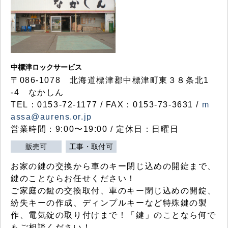
中標津ロックサービス
〒086-1078 北海道標津郡中標津町東３８条北1
-4 なかしん
TEL：0153-72-1177 / FAX：0153-73-3631 /
m
assa@aurens.or.jp
営業時間：9:00〜19:00 / 定休日：日曜日
販売可
工事・取付可
お家の鍵の交換から車のキー閉じ込めの開錠まで、
鍵のことならお任せください！
ご家庭の鍵の交換取付、車のキー閉じ込めの開錠、
紛失キーの作成、ディンプルキーなど特殊鍵の製
作、電気錠の取り付けまで！「鍵」のことなら何で
もご相談ください！