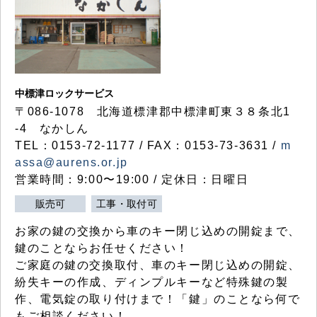
中標津ロックサービス
〒086-1078 北海道標津郡中標津町東３８条北1
-4 なかしん
TEL：0153-72-1177 / FAX：0153-73-3631 /
m
assa@aurens.or.jp
営業時間：9:00〜19:00 / 定休日：日曜日
販売可
工事・取付可
お家の鍵の交換から車のキー閉じ込めの開錠まで、
鍵のことならお任せください！
ご家庭の鍵の交換取付、車のキー閉じ込めの開錠、
紛失キーの作成、ディンプルキーなど特殊鍵の製
作、電気錠の取り付けまで！「鍵」のことなら何で
もご相談ください！