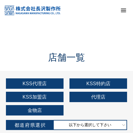
トップ
KSS加盟店・取扱店情報
店舗一覧
店舗一覧
KSS代理店
KSS特約店
KSS加盟店
代理店
金物店
都道府県選択
以下から選択して下さい