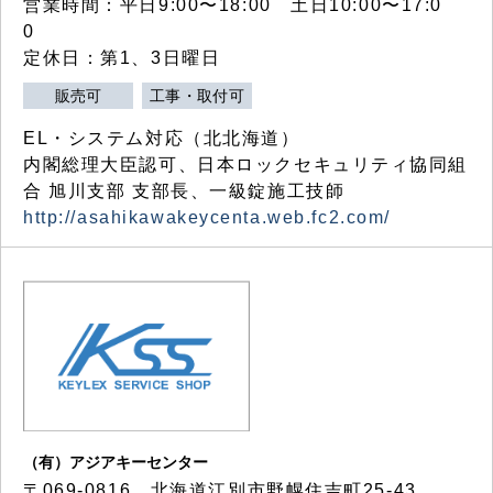
営業時間：平日9:00〜18:00 土日10:00〜17:0
0
定休日：第1、3日曜日
販売可
工事・取付可
EL・システム対応（北北海道）
内閣総理大臣認可、日本ロックセキュリティ協同組
合 旭川支部 支部長、一級錠施工技師
http://asahikawakeycenta.web.fc2.com/
（有）アジアキーセンター
〒069-0816 北海道江別市野幌住吉町25-43