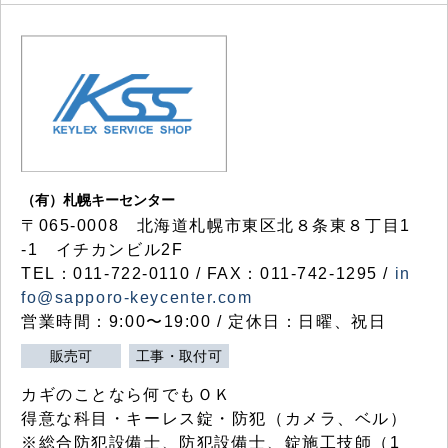
（有）札幌キーセンター
〒065-0008 北海道札幌市東区北８条東８丁目1
-1 イチカンビル2F
TEL：011-722-0110 / FAX：011-742-1295 /
in
fo@sapporo-keycenter.com
営業時間：9:00〜19:00 / 定休日：日曜、祝日
販売可
工事・取付可
カギのことなら何でもＯＫ
得意な科目・キーレス錠・防犯（カメラ、ベル）
※総合防犯設備士、防犯設備士、錠施工技師（1