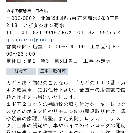
カギの救急車 白石店
〒003-0802 北海道札幌市白石区菊水2条3丁目
2-18 アビタシオン菊水
TEL：011-821-9948 / FAX：011-821-9947 /
k
q-shiroishi@live.jp
営業時間：店舗 10：00〜19：00 工事受付 8：
00〜23：00
定休日：第1・第3・第5日曜日 工事 不定休
販売可
工事・取付可
カギと錠・防犯のことなら、「カギの１１０番・カ
ギの救急車」にお任せ下さい。全国一の店舗数で信
頼と技術をお届けいたします。
１ドア２ロックの補助錠の取り付けや、キーレック
スなどのボタン錠やリモコン錠の新規取り付け、扉
や錠前の修理、調整。また玄関、ロッカー、デス
ク、金庫の開錠や、車やバイクのインロックの開錠
及び紛失キーの作製など、その他、カギと錠・防犯