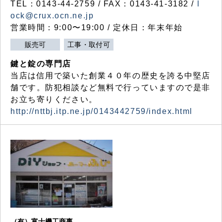
TEL：0143-44-2759 / FAX：0143-41-3182 /
l
ock@crux.ocn.ne.jp
営業時間：9:00〜19:00 / 定休日：年末年始
販売可
工事・取付可
鍵と錠の専門店
当店は信用で築いた創業４０年の歴史を誇る中堅店
舗です。防犯相談など無料で行っていますので是非
お立ち寄りください。
http://nttbj.itp.ne.jp/0143442759/index.html
（有）富士機工商事