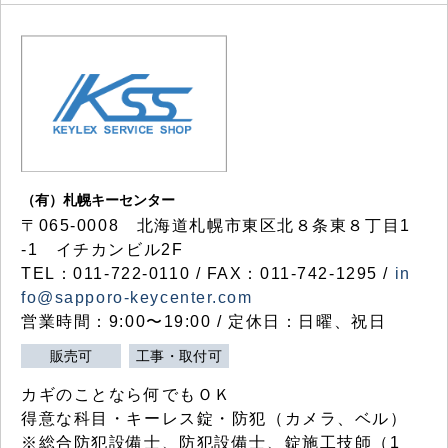
（有）札幌キーセンター
〒065-0008 北海道札幌市東区北８条東８丁目1
-1 イチカンビル2F
TEL：011-722-0110 / FAX：011-742-1295 /
in
fo@sapporo-keycenter.com
営業時間：9:00〜19:00 / 定休日：日曜、祝日
販売可
工事・取付可
カギのことなら何でもＯＫ
得意な科目・キーレス錠・防犯（カメラ、ベル）
※総合防犯設備士、防犯設備士、錠施工技師（1