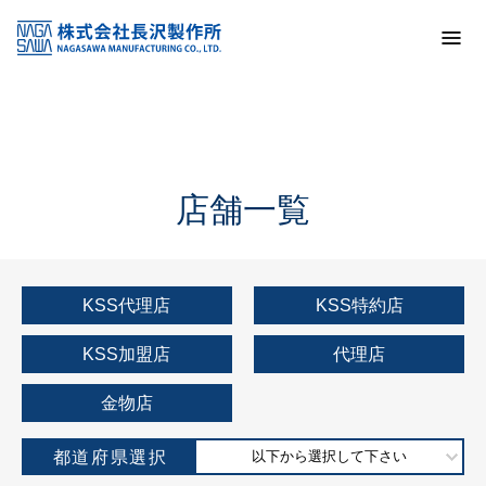
トップ
KSS加盟店・取扱店情報
店舗一覧
店舗一覧
KSS代理店
KSS特約店
KSS加盟店
代理店
金物店
都道府県選択
以下から選択して下さい