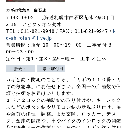
カギの救急車 白石店
〒003-0802 北海道札幌市白石区菊水2条3丁目
2-18 アビタシオン菊水
TEL：011-821-9948 / FAX：011-821-9947 /
k
q-shiroishi@live.jp
営業時間：店舗 10：00〜19：00 工事受付 8：
00〜23：00
定休日：第1・第3・第5日曜日 工事 不定休
販売可
工事・取付可
カギと錠・防犯のことなら、「カギの１１０番・カ
ギの救急車」にお任せ下さい。全国一の店舗数で信
頼と技術をお届けいたします。
１ドア２ロックの補助錠の取り付けや、キーレック
スなどのボタン錠やリモコン錠の新規取り付け、扉
や錠前の修理、調整。また玄関、ロッカー、デス
ク、金庫の開錠や、車やバイクのインロックの開錠
及び紛失キーの作製など、その他、カギと錠・防犯