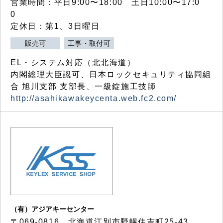
営業時間：平日9:00〜18:00 土日10:00〜17:0
0
定休日：第1、3日曜日
販売可
工事・取付可
EL・システム対応（北北海道）
内閣総理大臣認可、日本ロックセキュリティ協同組
合 旭川支部 支部長、一級錠施工技師
http://asahikawakeycenta.web.fc2.com/
（有）アジアキーセンター
〒069-0816 北海道江別市野幌住吉町25-43