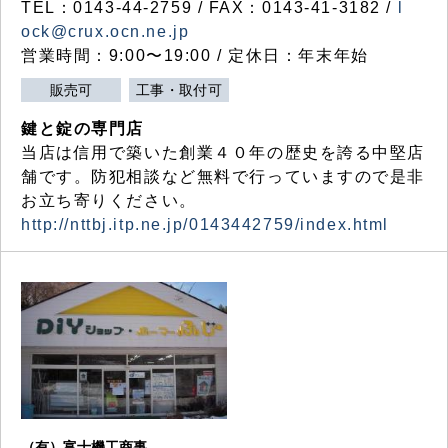
TEL：0143-44-2759 / FAX：0143-41-3182 /
l
ock@crux.ocn.ne.jp
営業時間：9:00〜19:00 / 定休日：年末年始
販売可
工事・取付可
鍵と錠の専門店
当店は信用で築いた創業４０年の歴史を誇る中堅店
舗です。防犯相談など無料で行っていますので是非
お立ち寄りください。
http://nttbj.itp.ne.jp/0143442759/index.html
（有）富士機工商事