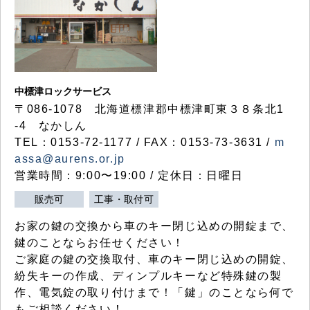
中標津ロックサービス
〒086-1078 北海道標津郡中標津町東３８条北1
-4 なかしん
TEL：0153-72-1177 / FAX：0153-73-3631 /
m
assa@aurens.or.jp
営業時間：9:00〜19:00 / 定休日：日曜日
販売可
工事・取付可
お家の鍵の交換から車のキー閉じ込めの開錠まで、
鍵のことならお任せください！
ご家庭の鍵の交換取付、車のキー閉じ込めの開錠、
紛失キーの作成、ディンプルキーなど特殊鍵の製
作、電気錠の取り付けまで！「鍵」のことなら何で
もご相談ください！