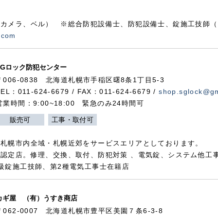
カメラ、ベル） ※総合防犯設備士、防犯設備士、錠施工技師（
.com
SGロック防犯センター
〒006-0838 北海道札幌市手稲区曙8条1丁目5-3
TEL：011-624-6679 / FAX：011-624-6679 /
shop.sglock@g
営業時間：9:00~18:00 緊急のみ24時間可
販売可
工事・取付可
、札幌市内全域・札幌近郊をサービスエリアとしております。
認定店。修理、交換、取付、防犯対策 、電気錠、システム他工
級錠施工技師、第2種電気工事士在籍店
カギ屋 （有）うすき商店
〒062-0007 北海道札幌市豊平区美園７条6-3-8