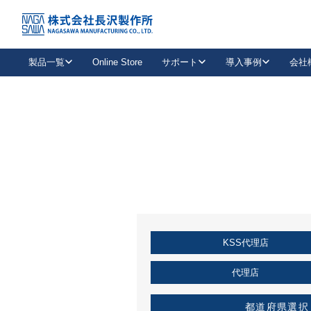
トップ
KSS加盟店・取扱店情報
店舗一覧
製品一覧
Online Store
サポート
導入事例
会社
新卒採用
会社情報
事業内容
中途採用
お問い合わせ
社会貢献活動
パート
2026年度採用情報
キャリア採用・専門職
メールフォームはこちら
工場で
キーレックス
レバーハンドル
キーレックス
機械式ボタン錠
室内用ドアハンドル
導入事例一覧
装
メールニュース
製品検索
お知らせ一覧
よくある質問（FAQ）
特集
簡単診断
教育機関
21
お客様に適したキーレックスをお探しいただけます。
廃番品情報
発
医療機関
品番から探す
取扱店情報
キーレックスを品番からお探しいただけます。
詳し
KSS代理店
企業様採用事
お役立ち情報
代理店
都道府県選択