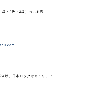
1級・2級・3級）のいる店
mail.com
事全般。日本ロックセキュリティ