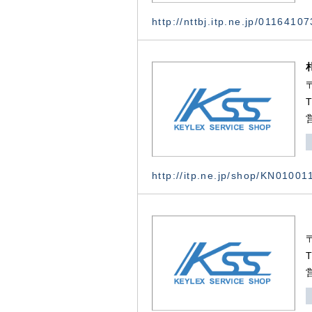
http://nttbj.itp.ne.jp/0116410
http://itp.ne.jp/shop/KN0100