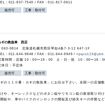
TEL：011-837-7540 / FAX：011-817-0611
販売可
工事・取付可
カギの救急車 西店
〒063-0814 北海道札幌市西区琴似4条7-3-12 K47-1F
TEL：011-644-9948 / FAX：011-644-9949 /
npqxs123@ybb.
営業時間：店舗 10：00〜19：00 土・日・祝 10：00〜18：
定休日：不定休
販売可
工事・取付可
カギの１１０番・カギの救急車」にお任せ下さい。全国一の店舗数
付けや、キーレックスなどのボタン錠やリモコン錠の新規取り付け
の開錠や、車やバイクのインロックの開錠及び紛失キーの作製など