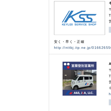
安く・早く・正確
http://nttbj.itp.ne.jp/0166265
h