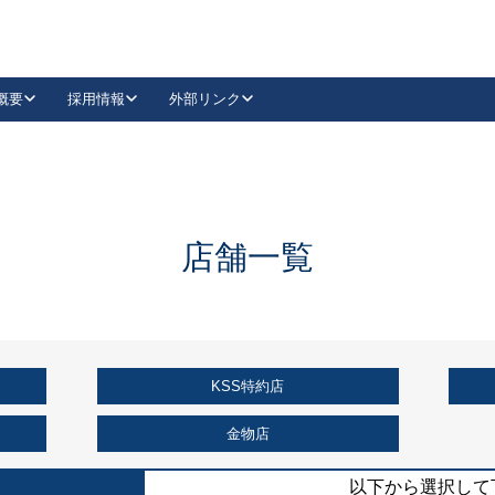
概要
採用情報
外部リンク
YouTube
Instagram
採用
キーレックスカタログ請求
の製品組み立て等
請求フォームはこちら
古代・古代NEO
レバーハンドル
Vi-Clear
古代・古代NEO
飾錠
導入事例一覧
抗ウイルス・抗菌製品
導入事例一覧
Facebook
LinkedIn
店舗一覧
00 / 1100から簡単に交換できるキーレックス4000を
日本ロック工業会
売開始しました。
外部サイト
く見る
KSS特約店
例
長期住宅使用部材標準化推進協議会
外部サイト
金物店
以下から選択して