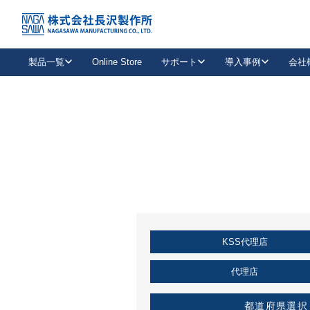
トップ
KSS加盟店・取扱店情報
店舗一覧
製品一覧
Online Store
サポート
導入事例
会社
新卒採用
会社情報
事業内容
中途採用
お問い合わせ
社会貢献活動
パート
2026年度採用情報
キャリア採用・専門職
メールフォームはこちら
工場で
キーレックス
レバーハンドル
キーレックス
機械式ボタン錠
室内用ドアハンドル
導入事例一覧
装
メールニュース
製品検索
お知らせ一覧
よくある質問（FAQ）
特集
簡単診断
教育機関
21
お客様に適したキーレックスをお探しいただけます。
廃番品情報
発
医療機関
品番から探す
取扱店情報
キーレックスを品番からお探しいただけます。
詳し
KSS代理店
企業様採用事
お役立ち情報
代理店
都道府県選択