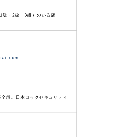
1級・2級・3級）のいる店
mail.com
事全般。日本ロックセキュリティ