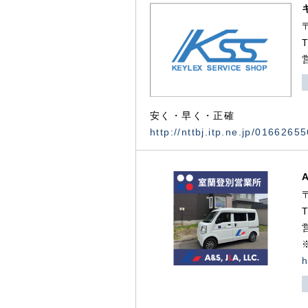
安く・早く・正確
http://nttbj.itp.ne.jp/0166265
h