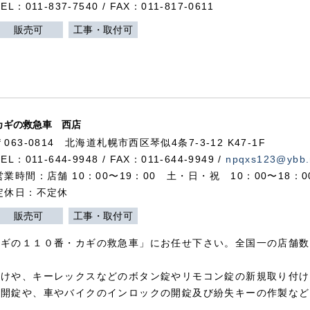
TEL：011-837-7540 / FAX：011-817-0611
販売可
工事・取付可
カギの救急車 西店
〒063-0814 北海道札幌市西区琴似4条7-3-12 K47-1F
TEL：011-644-9948 / FAX：011-644-9949 /
npqxs123@ybb.
営業時間：店舗 10：00〜19：00 土・日・祝 10：00〜18：
定休日：不定休
販売可
工事・取付可
カギの１１０番・カギの救急車」にお任せ下さい。全国一の店舗数
付けや、キーレックスなどのボタン錠やリモコン錠の新規取り付け
の開錠や、車やバイクのインロックの開錠及び紛失キーの作製など