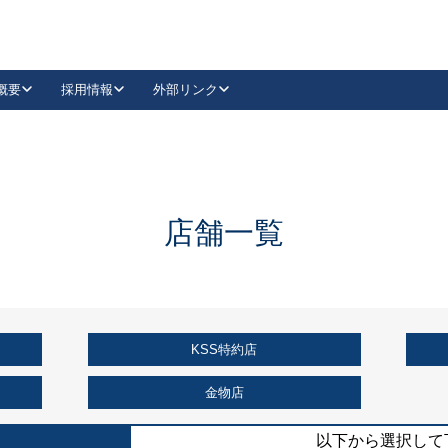
概要
採用情報
外部リンク
YouTube
Instagram
採用
キーレックスカタログ請求
の製品組み立て等
請求フォームはこちら
古代・古代NEO
レバーハンドル
Vi-Clear
古代・古代NEO
飾錠
導入事例一覧
抗ウイルス・抗菌製品
導入事例一覧
Facebook
LinkedIn
店舗一覧
00 / 1100から簡単に交換できるキーレックス4000を
日本ロック工業会
売開始しました。
外部サイト
く見る
KSS特約店
例
長期住宅使用部材標準化推進協議会
外部サイト
金物店
以下から選択して