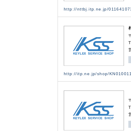
http://nttbj.itp.ne.jp/0116410
http://itp.ne.jp/shop/KN0100