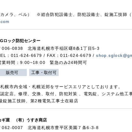
カメラ、ベル） ※総合防犯設備士、防犯設備士、錠施工技師（
.com
SGロック防犯センター
〒006-0838 北海道札幌市手稲区曙8条1丁目5-3
TEL：011-624-6679 / FAX：011-624-6679 /
shop.sglock@g
営業時間：9:00~18:00 緊急のみ24時間可
販売可
工事・取付可
、札幌市内全域・札幌近郊をサービスエリアとしております。
認定店。修理、交換、取付、防犯対策 、電気錠、システム他工
級錠施工技師、第2種電気工事士在籍店
カギ屋 （有）うすき商店
〒062-0007 北海道札幌市豊平区美園７条6-3-8