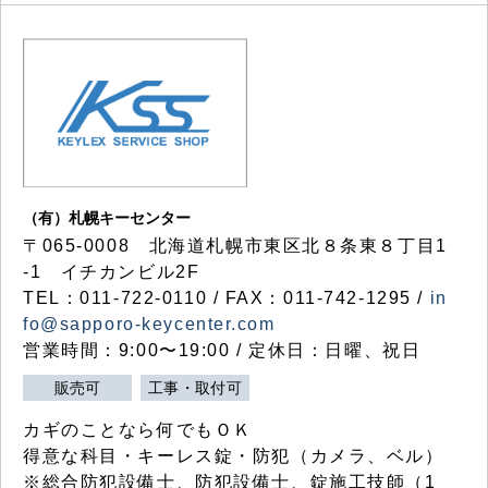
（有）札幌キーセンター
〒065-0008 北海道札幌市東区北８条東８丁目1
-1 イチカンビル2F
TEL：011-722-0110 / FAX：011-742-1295 /
in
fo@sapporo-keycenter.com
営業時間：9:00〜19:00 / 定休日：日曜、祝日
販売可
工事・取付可
カギのことなら何でもＯＫ
得意な科目・キーレス錠・防犯（カメラ、ベル）
※総合防犯設備士、防犯設備士、錠施工技師（1