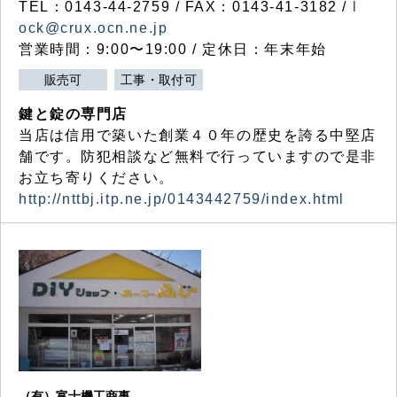
TEL：0143-44-2759 / FAX：0143-41-3182 /
l
ock@crux.ocn.ne.jp
営業時間：9:00〜19:00 / 定休日：年末年始
販売可
工事・取付可
鍵と錠の専門店
当店は信用で築いた創業４０年の歴史を誇る中堅店
舗です。防犯相談など無料で行っていますので是非
お立ち寄りください。
http://nttbj.itp.ne.jp/0143442759/index.html
（有）富士機工商事