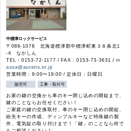
中標津ロックサービス
〒086-1078 北海道標津郡中標津町東３８条北1
-4 なかしん
TEL：0153-72-1177 / FAX：0153-73-3631 /
m
assa@aurens.or.jp
営業時間：9:00〜19:00 / 定休日：日曜日
販売可
工事・取付可
お家の鍵の交換から車のキー閉じ込めの開錠まで、
鍵のことならお任せください！
ご家庭の鍵の交換取付、車のキー閉じ込めの開錠、
紛失キーの作成、ディンプルキーなど特殊鍵の製
作、電気錠の取り付けまで！「鍵」のことなら何で
もご相談ください！