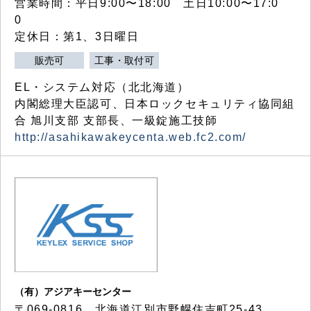
営業時間：平日9:00〜18:00 土日10:00〜17:0
0
定休日：第1、3日曜日
販売可
工事・取付可
EL・システム対応（北北海道）
内閣総理大臣認可、日本ロックセキュリティ協同組
合 旭川支部 支部長、一級錠施工技師
http://asahikawakeycenta.web.fc2.com/
（有）アジアキーセンター
〒069-0816 北海道江別市野幌住吉町25-43