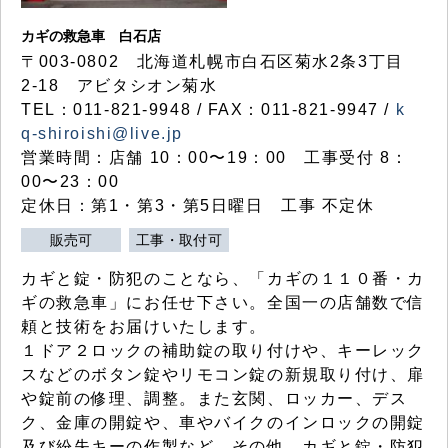
カギの救急車 白石店
〒003-0802 北海道札幌市白石区菊水2条3丁目
2-18 アビタシオン菊水
TEL：011-821-9948 / FAX：011-821-9947 /
k
q-shiroishi@live.jp
営業時間：店舗 10：00〜19：00 工事受付 8：
00〜23：00
定休日：第1・第3・第5日曜日 工事 不定休
販売可
工事・取付可
カギと錠・防犯のことなら、「カギの１１０番・カ
ギの救急車」にお任せ下さい。全国一の店舗数で信
頼と技術をお届けいたします。
１ドア２ロックの補助錠の取り付けや、キーレック
スなどのボタン錠やリモコン錠の新規取り付け、扉
や錠前の修理、調整。また玄関、ロッカー、デス
ク、金庫の開錠や、車やバイクのインロックの開錠
及び紛失キーの作製など、その他、カギと錠・防犯