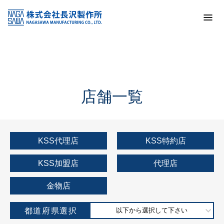
トップ
KSS加盟店・取扱店情報
店舗一覧
店舗一覧
KSS代理店
KSS特約店
KSS加盟店
代理店
金物店
都道府県選択
以下から選択して下さい