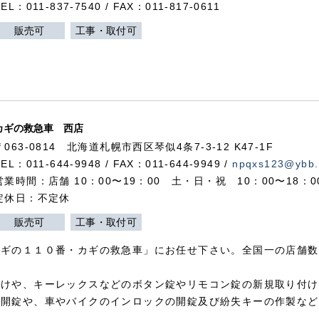
TEL：011-837-7540 / FAX：011-817-0611
販売可
工事・取付可
カギの救急車 西店
〒063-0814 北海道札幌市西区琴似4条7-3-12 K47-1F
TEL：011-644-9948 / FAX：011-644-9949 /
npqxs123@ybb.
営業時間：店舗 10：00〜19：00 土・日・祝 10：00〜18：
定休日：不定休
販売可
工事・取付可
カギの１１０番・カギの救急車」にお任せ下さい。全国一の店舗数
付けや、キーレックスなどのボタン錠やリモコン錠の新規取り付け
の開錠や、車やバイクのインロックの開錠及び紛失キーの作製など