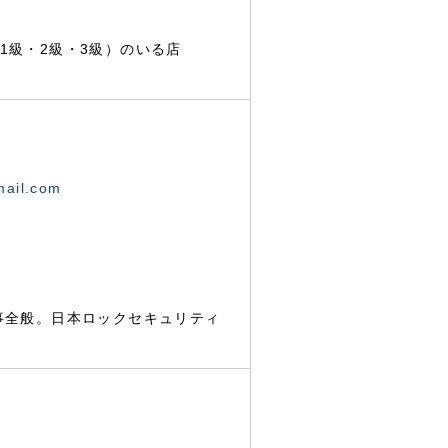
1級・2級・3級）のいる店
mail.com
事全般。日本ロックセキュリティ