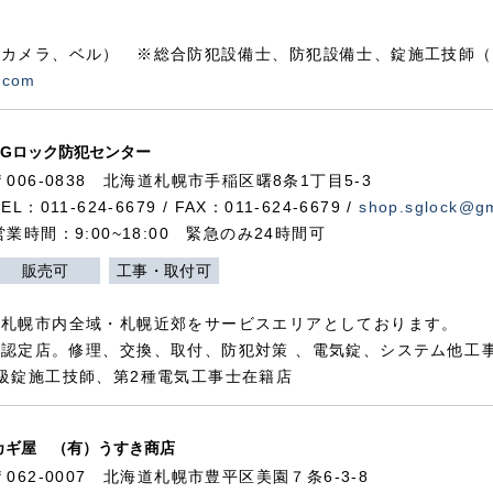
カメラ、ベル） ※総合防犯設備士、防犯設備士、錠施工技師（
.com
SGロック防犯センター
〒006-0838 北海道札幌市手稲区曙8条1丁目5-3
TEL：011-624-6679 / FAX：011-624-6679 /
shop.sglock@g
営業時間：9:00~18:00 緊急のみ24時間可
販売可
工事・取付可
、札幌市内全域・札幌近郊をサービスエリアとしております。
認定店。修理、交換、取付、防犯対策 、電気錠、システム他工
級錠施工技師、第2種電気工事士在籍店
カギ屋 （有）うすき商店
〒062-0007 北海道札幌市豊平区美園７条6-3-8