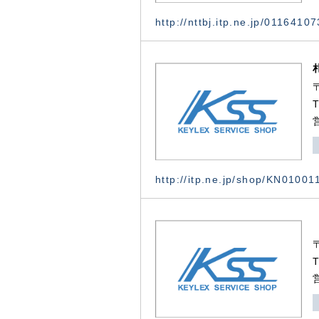
http://nttbj.itp.ne.jp/0116410
http://itp.ne.jp/shop/KN0100