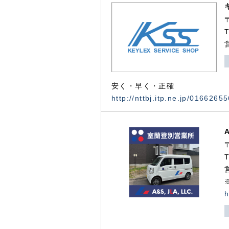
安く・早く・正確
http://nttbj.itp.ne.jp/0166265
h