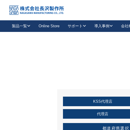
トップ
KSS加盟店・取扱店情報
店舗一覧
製品一覧
Online Store
サポート
導入事例
会社
新卒採用
会社情報
事業内容
中途採用
お問い合わせ
社会貢献活動
パート
2026年度採用情報
キャリア採用・専門職
メールフォームはこちら
工場で
キーレックス
レバーハンドル
キーレックス
機械式ボタン錠
室内用ドアハンドル
導入事例一覧
装
メールニュース
製品検索
お知らせ一覧
よくある質問（FAQ）
特集
簡単診断
教育機関
21
お客様に適したキーレックスをお探しいただけます。
廃番品情報
発
医療機関
品番から探す
取扱店情報
キーレックスを品番からお探しいただけます。
詳し
KSS代理店
企業様採用事
お役立ち情報
代理店
都道府県選択