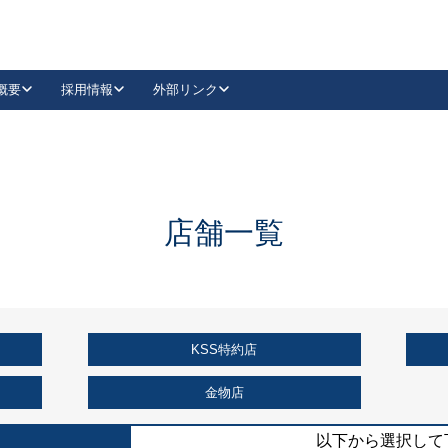
概要
採用情報
外部リンク
YouTube
Instagram
採用
キーレックスカタログ請求
の製品組み立て等
請求フォームはこちら
古代・古代NEO
レバーハンドル
Vi-Clear
古代・古代NEO
飾錠
導入事例一覧
抗ウイルス・抗菌製品
導入事例一覧
Facebook
LinkedIn
店舗一覧
00 / 1100から簡単に交換できるキーレックス4000を
日本ロック工業会
売開始しました。
外部サイト
く見る
KSS特約店
例
長期住宅使用部材標準化推進協議会
外部サイト
金物店
以下から選択して