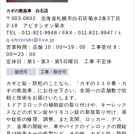
カギの救急車 白石店
〒003-0802 北海道札幌市白石区菊水2条3丁目
2-18 アビタシオン菊水
TEL：011-821-9948 / FAX：011-821-9947 /
k
q-shiroishi@live.jp
営業時間：店舗 10：00〜19：00 工事受付 8：
00〜23：00
定休日：第1・第3・第5日曜日 工事 不定休
販売可
工事・取付可
カギと錠・防犯のことなら、「カギの１１０番・カ
ギの救急車」にお任せ下さい。全国一の店舗数で信
頼と技術をお届けいたします。
１ドア２ロックの補助錠の取り付けや、キーレック
スなどのボタン錠やリモコン錠の新規取り付け、扉
や錠前の修理、調整。また玄関、ロッカー、デス
ク、金庫の開錠や、車やバイクのインロックの開錠
及び紛失キーの作製など、その他、カギと錠・防犯