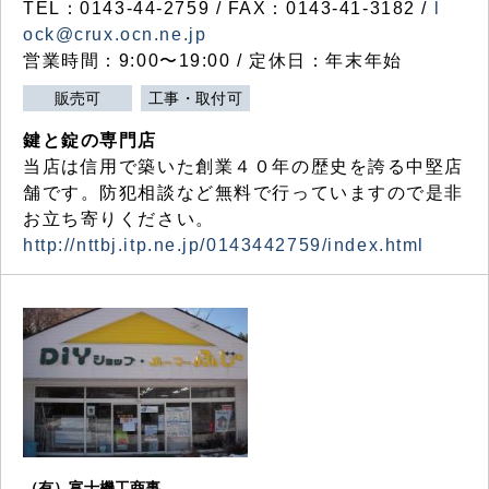
TEL：0143-44-2759 / FAX：0143-41-3182 /
l
ock@crux.ocn.ne.jp
営業時間：9:00〜19:00 / 定休日：年末年始
販売可
工事・取付可
鍵と錠の専門店
当店は信用で築いた創業４０年の歴史を誇る中堅店
舗です。防犯相談など無料で行っていますので是非
お立ち寄りください。
http://nttbj.itp.ne.jp/0143442759/index.html
（有）富士機工商事