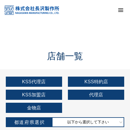
トップ
KSS加盟店・取扱店情報
店舗一覧
店舗一覧
KSS代理店
KSS特約店
KSS加盟店
代理店
金物店
都道府県選択
以下から選択して下さい