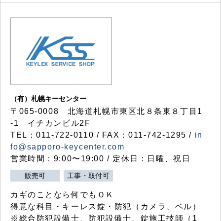
（有）札幌キーセンター
〒065-0008 北海道札幌市東区北８条東８丁目1
-1 イチカンビル2F
TEL：011-722-0110 / FAX：011-742-1295 /
in
fo@sapporo-keycenter.com
営業時間：9:00〜19:00 / 定休日：日曜、祝日
販売可
工事・取付可
カギのことなら何でもＯＫ
得意な科目・キーレス錠・防犯（カメラ、ベル）
※総合防犯設備士、防犯設備士、錠施工技師（1