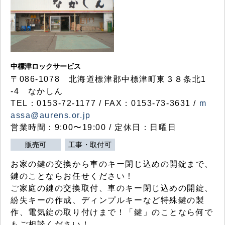
中標津ロックサービス
〒086-1078 北海道標津郡中標津町東３８条北1
-4 なかしん
TEL：0153-72-1177 / FAX：0153-73-3631 /
m
assa@aurens.or.jp
営業時間：9:00〜19:00 / 定休日：日曜日
販売可
工事・取付可
お家の鍵の交換から車のキー閉じ込めの開錠まで、
鍵のことならお任せください！
ご家庭の鍵の交換取付、車のキー閉じ込めの開錠、
紛失キーの作成、ディンプルキーなど特殊鍵の製
作、電気錠の取り付けまで！「鍵」のことなら何で
もご相談ください！