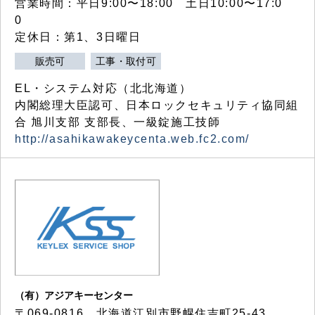
営業時間：平日9:00〜18:00 土日10:00〜17:0
0
定休日：第1、3日曜日
販売可
工事・取付可
EL・システム対応（北北海道）
内閣総理大臣認可、日本ロックセキュリティ協同組
合 旭川支部 支部長、一級錠施工技師
http://asahikawakeycenta.web.fc2.com/
（有）アジアキーセンター
〒069-0816 北海道江別市野幌住吉町25-43