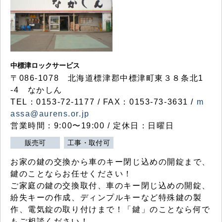
中標津ロックサービス
〒086-1078 北海道標津郡中標津町東３８条北1
-4 なかしん
TEL：0153-72-1177 / FAX：0153-73-3631 /
m
assa@aurens.or.jp
営業時間：9:00〜19:00 / 定休日：日曜日
販売可
工事・取付可
お家の鍵の交換から車のキー閉じ込めの開錠まで、
鍵のことならお任せください！
ご家庭の鍵の交換取付、車のキー閉じ込めの開錠、
紛失キーの作成、ディンプルキーなど特殊鍵の製
作、電気錠の取り付けまで！「鍵」のことなら何で
もご相談ください！