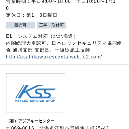
営業時間：平日9:00〜18:00 土日10:00〜17:0
0
定休日：第1、3日曜日
販売可
工事・取付可
EL・システム対応（北北海道）
内閣総理大臣認可、日本ロックセキュリティ協同組
合 旭川支部 支部長、一級錠施工技師
http://asahikawakeycenta.web.fc2.com/
（有）アジアキーセンター
〒069-0816 北海道江別市野幌住吉町25-43