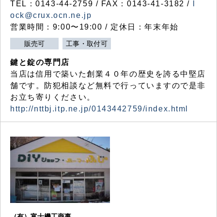
TEL：0143-44-2759 / FAX：0143-41-3182 /
l
ock@crux.ocn.ne.jp
営業時間：9:00〜19:00 / 定休日：年末年始
販売可
工事・取付可
鍵と錠の専門店
当店は信用で築いた創業４０年の歴史を誇る中堅店
舗です。防犯相談など無料で行っていますので是非
お立ち寄りください。
http://nttbj.itp.ne.jp/0143442759/index.html
（有）富士機工商事