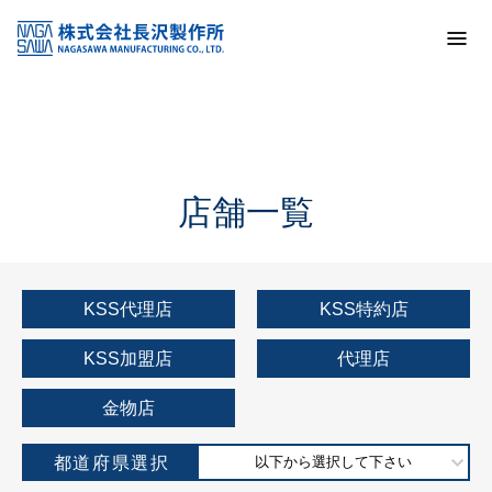
トップ
KSS加盟店・取扱店情報
店舗一覧
店舗一覧
KSS代理店
KSS特約店
KSS加盟店
代理店
金物店
都道府県選択
以下から選択して下さい