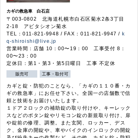
カギの救急車 白石店
〒003-0802 北海道札幌市白石区菊水2条3丁目
2-18 アビタシオン菊水
TEL：011-821-9948 / FAX：011-821-9947 /
k
q-shiroishi@live.jp
営業時間：店舗 10：00〜19：00 工事受付 8：
00〜23：00
定休日：第1・第3・第5日曜日 工事 不定休
販売可
工事・取付可
カギと錠・防犯のことなら、「カギの１１０番・カ
ギの救急車」にお任せ下さい。全国一の店舗数で信
頼と技術をお届けいたします。
１ドア２ロックの補助錠の取り付けや、キーレック
スなどのボタン錠やリモコン錠の新規取り付け、扉
や錠前の修理、調整。また玄関、ロッカー、デス
ク、金庫の開錠や、車やバイクのインロックの開錠
及び紛失キーの作製など、その他、カギと錠・防犯