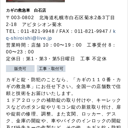
カギの救急車 白石店
〒003-0802 北海道札幌市白石区菊水2条3丁目
2-18 アビタシオン菊水
TEL：011-821-9948 / FAX：011-821-9947 /
k
q-shiroishi@live.jp
営業時間：店舗 10：00〜19：00 工事受付 8：
00〜23：00
定休日：第1・第3・第5日曜日 工事 不定休
販売可
工事・取付可
カギと錠・防犯のことなら、「カギの１１０番・カ
ギの救急車」にお任せ下さい。全国一の店舗数で信
頼と技術をお届けいたします。
１ドア２ロックの補助錠の取り付けや、キーレック
スなどのボタン錠やリモコン錠の新規取り付け、扉
や錠前の修理、調整。また玄関、ロッカー、デス
ク、金庫の開錠や、車やバイクのインロックの開錠
及び紛失キーの作製など、その他、カギと錠・防犯