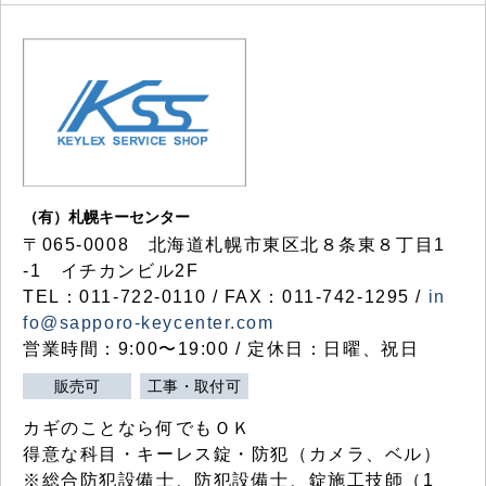
（有）札幌キーセンター
〒065-0008 北海道札幌市東区北８条東８丁目1
-1 イチカンビル2F
TEL：011-722-0110 / FAX：011-742-1295 /
in
fo@sapporo-keycenter.com
営業時間：9:00〜19:00 / 定休日：日曜、祝日
販売可
工事・取付可
カギのことなら何でもＯＫ
得意な科目・キーレス錠・防犯（カメラ、ベル）
※総合防犯設備士、防犯設備士、錠施工技師（1