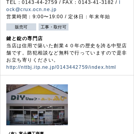
TEL：0143-44-2759 / FAX：0143-41-3182 /
l
ock@crux.ocn.ne.jp
営業時間：9:00〜19:00 / 定休日：年末年始
販売可
工事・取付可
鍵と錠の専門店
当店は信用で築いた創業４０年の歴史を誇る中堅店
舗です。防犯相談など無料で行っていますので是非
お立ち寄りください。
http://nttbj.itp.ne.jp/0143442759/index.html
（有）富士機工商事