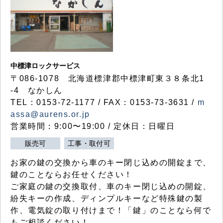
中標津ロックサービス
〒086-1078 北海道標津郡中標津町東３８条北1
-4 なかしん
TEL：0153-72-1177 / FAX：0153-73-3631 /
m
assa@aurens.or.jp
営業時間：9:00〜19:00 / 定休日：日曜日
販売可
工事・取付可
お家の鍵の交換から車のキー閉じ込めの開錠まで、
鍵のことならお任せください！
ご家庭の鍵の交換取付、車のキー閉じ込めの開錠、
紛失キーの作成、ディンプルキーなど特殊鍵の製
作、電気錠の取り付けまで！「鍵」のことなら何で
もご相談ください！