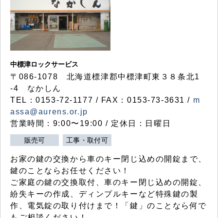
中標津ロックサービス
〒086-1078 北海道標津郡中標津町東３８条北1
-4 なかしん
TEL：0153-72-1177 / FAX：0153-73-3631 /
m
assa@aurens.or.jp
営業時間：9:00〜19:00 / 定休日：日曜日
販売可
工事・取付可
お家の鍵の交換から車のキー閉じ込めの開錠まで、
鍵のことならお任せください！
ご家庭の鍵の交換取付、車のキー閉じ込めの開錠、
紛失キーの作成、ディンプルキーなど特殊鍵の製
作、電気錠の取り付けまで！「鍵」のことなら何で
もご相談ください！