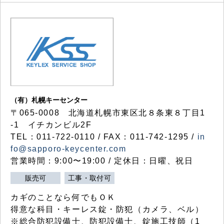
（有）札幌キーセンター
〒065-0008 北海道札幌市東区北８条東８丁目1
-1 イチカンビル2F
TEL：011-722-0110 / FAX：011-742-1295 /
in
fo@sapporo-keycenter.com
営業時間：9:00〜19:00 / 定休日：日曜、祝日
販売可
工事・取付可
カギのことなら何でもＯＫ
得意な科目・キーレス錠・防犯（カメラ、ベル）
※総合防犯設備士、防犯設備士、錠施工技師（1