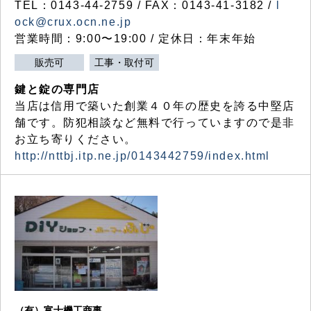
TEL：0143-44-2759 / FAX：0143-41-3182 /
l
ock@crux.ocn.ne.jp
営業時間：9:00〜19:00 / 定休日：年末年始
販売可
工事・取付可
鍵と錠の専門店
当店は信用で築いた創業４０年の歴史を誇る中堅店
舗です。防犯相談など無料で行っていますので是非
お立ち寄りください。
http://nttbj.itp.ne.jp/0143442759/index.html
（有）富士機工商事