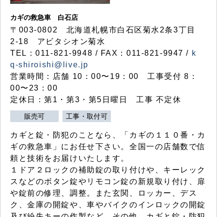
カギの救急車 白石店
〒003-0802 北海道札幌市白石区菊水2条3丁目
2-18 アビタシオン菊水
TEL：011-821-9948 / FAX：011-821-9947 /
k
q-shiroishi@live.jp
営業時間：店舗 10：00〜19：00 工事受付 8：
00〜23：00
定休日：第1・第3・第5日曜日 工事 不定休
販売可
工事・取付可
カギと錠・防犯のことなら、「カギの１１０番・カ
ギの救急車」にお任せ下さい。全国一の店舗数で信
頼と技術をお届けいたします。
１ドア２ロックの補助錠の取り付けや、キーレック
スなどのボタン錠やリモコン錠の新規取り付け、扉
や錠前の修理、調整。また玄関、ロッカー、デス
ク、金庫の開錠や、車やバイクのインロックの開錠
及び紛失キーの作製など、その他、カギと錠・防犯