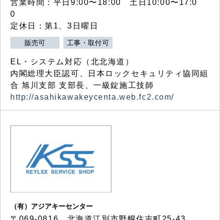
営業時間：平日9:00〜18:00 土日10:00〜17:0
0
定休日：第1、3日曜日
販売可
工事・取付可
EL・システム対応（北北海道）
内閣総理大臣認可、日本ロックセキュリティ協同組
合 旭川支部 支部長、一級錠施工技師
http://asahikawakeycenta.web.fc2.com/
（有）アジアキーセンター
〒069-0816 北海道江別市野幌住吉町25-43