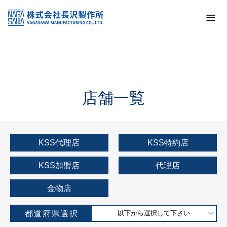
トップ
KSS加盟店・取扱店情報
店舗一覧
店舗一覧
KSS代理店
KSS特約店
KSS加盟店
代理店
金物店
都道府県選択
以下から選択して下さい