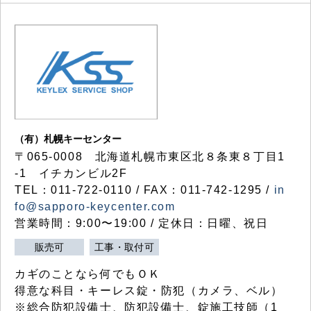
（有）札幌キーセンター
〒065-0008 北海道札幌市東区北８条東８丁目1
-1 イチカンビル2F
TEL：011-722-0110 / FAX：011-742-1295 /
in
fo@sapporo-keycenter.com
営業時間：9:00〜19:00 / 定休日：日曜、祝日
販売可
工事・取付可
カギのことなら何でもＯＫ
得意な科目・キーレス錠・防犯（カメラ、ベル）
※総合防犯設備士、防犯設備士、錠施工技師（1