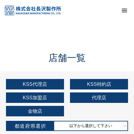
トップ
KSS加盟店・取扱店情報
店舗一覧
店舗一覧
KSS代理店
KSS特約店
KSS加盟店
代理店
金物店
都道府県選択
以下から選択して下さい