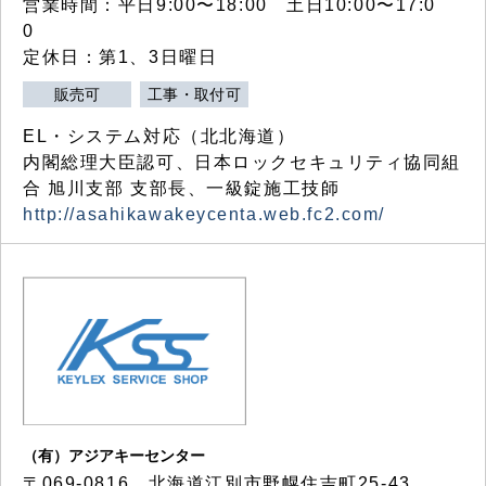
営業時間：平日9:00〜18:00 土日10:00〜17:0
0
定休日：第1、3日曜日
販売可
工事・取付可
EL・システム対応（北北海道）
内閣総理大臣認可、日本ロックセキュリティ協同組
合 旭川支部 支部長、一級錠施工技師
http://asahikawakeycenta.web.fc2.com/
（有）アジアキーセンター
〒069-0816 北海道江別市野幌住吉町25-43