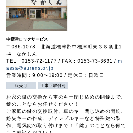
中標津ロックサービス
〒086-1078 北海道標津郡中標津町東３８条北1
-4 なかしん
TEL：0153-72-1177 / FAX：0153-73-3631 /
m
assa@aurens.or.jp
営業時間：9:00〜19:00 / 定休日：日曜日
販売可
工事・取付可
お家の鍵の交換から車のキー閉じ込めの開錠まで、
鍵のことならお任せください！
ご家庭の鍵の交換取付、車のキー閉じ込めの開錠、
紛失キーの作成、ディンプルキーなど特殊鍵の製
作、電気錠の取り付けまで！「鍵」のことなら何で
もご相談ください！