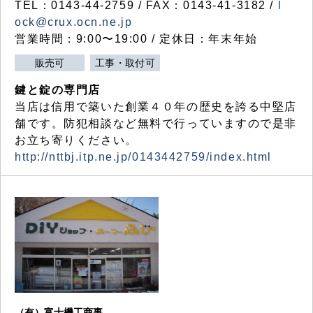
TEL：0143-44-2759 / FAX：0143-41-3182 /
l
ock@crux.ocn.ne.jp
営業時間：9:00〜19:00 / 定休日：年末年始
販売可
工事・取付可
鍵と錠の専門店
当店は信用で築いた創業４０年の歴史を誇る中堅店
舗です。防犯相談など無料で行っていますので是非
お立ち寄りください。
http://nttbj.itp.ne.jp/0143442759/index.html
（有）富士機工商事