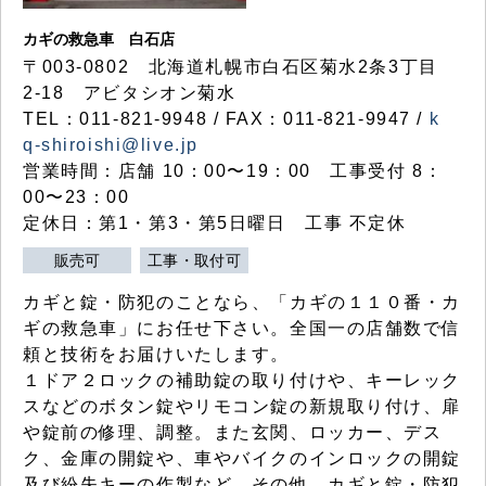
カギの救急車 白石店
〒003-0802 北海道札幌市白石区菊水2条3丁目
2-18 アビタシオン菊水
TEL：011-821-9948 / FAX：011-821-9947 /
k
q-shiroishi@live.jp
営業時間：店舗 10：00〜19：00 工事受付 8：
00〜23：00
定休日：第1・第3・第5日曜日 工事 不定休
販売可
工事・取付可
カギと錠・防犯のことなら、「カギの１１０番・カ
ギの救急車」にお任せ下さい。全国一の店舗数で信
頼と技術をお届けいたします。
１ドア２ロックの補助錠の取り付けや、キーレック
スなどのボタン錠やリモコン錠の新規取り付け、扉
や錠前の修理、調整。また玄関、ロッカー、デス
ク、金庫の開錠や、車やバイクのインロックの開錠
及び紛失キーの作製など、その他、カギと錠・防犯