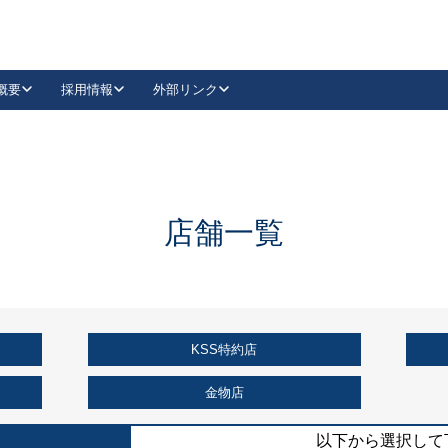
概要
採用情報
外部リンク
YouTube
Instagram
採用
キーレックスカタログ請求
の製品組み立て等
請求フォームはこちら
古代・古代NEO
レバーハンドル
Vi-Clear
古代・古代NEO
飾錠
導入事例一覧
抗ウイルス・抗菌製品
導入事例一覧
Facebook
LinkedIn
店舗一覧
00 / 1100から簡単に交換できるキーレックス4000を
日本ロック工業会
売開始しました。
外部サイト
く見る
KSS特約店
例
長期住宅使用部材標準化推進協議会
外部サイト
金物店
以下から選択して