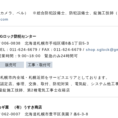
カメラ、ベル） ※総合防犯設備士、防犯設備士、錠施工技師（
.com
SGロック防犯センター
〒006-0838 北海道札幌市手稲区曙8条1丁目5-3
TEL：011-624-6679 / FAX：011-624-6679 /
shop.sglock@g
営業時間：9:00~18:00 緊急のみ24時間可
販売可
工事・取付可
、札幌市内全域・札幌近郊をサービスエリアとしております。
認定店。修理、交換、取付、防犯対策 、電気錠、システム他工
級錠施工技師、第2種電気工事士在籍店
カギ屋 （有）うすき商店
〒062-0007 北海道札幌市豊平区美園７条6-3-8