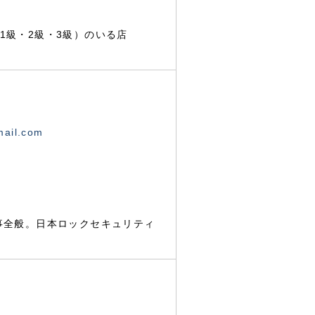
1級・2級・3級）のいる店
mail.com
事全般。日本ロックセキュリティ