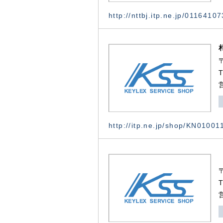
http://nttbj.itp.ne.jp/0116410
http://itp.ne.jp/shop/KN0100