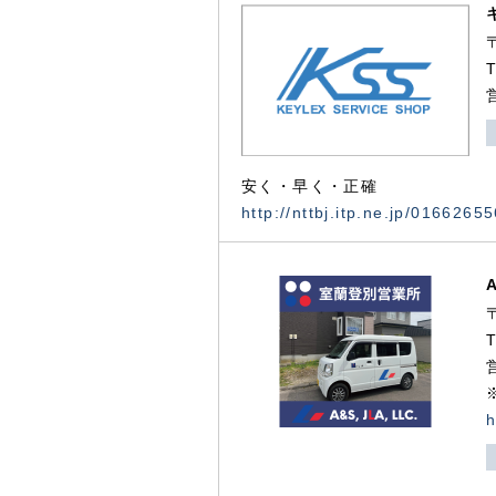
安く・早く・正確
http://nttbj.itp.ne.jp/0166265
h