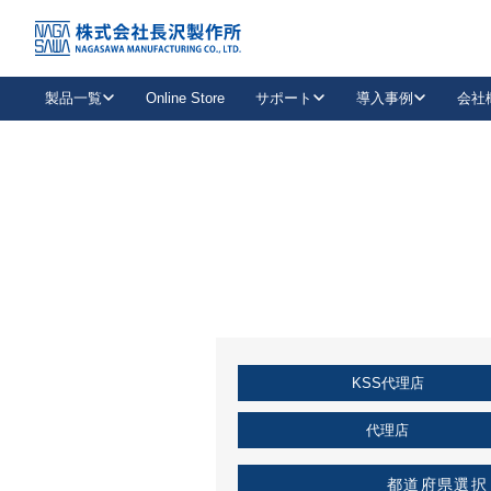
トップ
KSS加盟店・取扱店情報
店舗一覧
製品一覧
Online Store
サポート
導入事例
会社
新卒採用
会社情報
事業内容
中途採用
お問い合わせ
社会貢献活動
パート
2026年度採用情報
キャリア採用・専門職
メールフォームはこちら
工場で
キーレックス
レバーハンドル
キーレックス
機械式ボタン錠
室内用ドアハンドル
導入事例一覧
装
メールニュース
製品検索
お知らせ一覧
よくある質問（FAQ）
特集
簡単診断
教育機関
21
お客様に適したキーレックスをお探しいただけます。
廃番品情報
発
医療機関
品番から探す
取扱店情報
キーレックスを品番からお探しいただけます。
詳し
KSS代理店
企業様採用事
お役立ち情報
代理店
都道府県選択