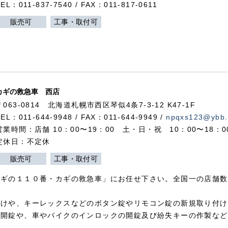
TEL：011-837-7540 / FAX：011-817-0611
販売可
工事・取付可
カギの救急車 西店
〒063-0814 北海道札幌市西区琴似4条7-3-12 K47-1F
TEL：011-644-9948 / FAX：011-644-9949 /
npqxs123@ybb.
営業時間：店舗 10：00〜19：00 土・日・祝 10：00〜18：
定休日：不定休
販売可
工事・取付可
カギの１１０番・カギの救急車」にお任せ下さい。全国一の店舗数
付けや、キーレックスなどのボタン錠やリモコン錠の新規取り付け
の開錠や、車やバイクのインロックの開錠及び紛失キーの作製など