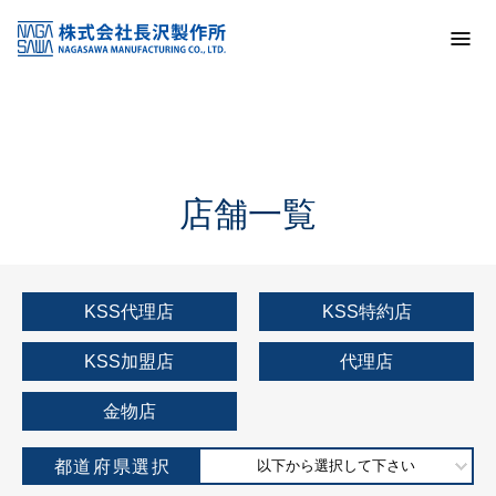
トップ
KSS加盟店・取扱店情報
店舗一覧
店舗一覧
KSS代理店
KSS特約店
KSS加盟店
代理店
金物店
都道府県選択
以下から選択して下さい