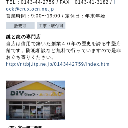
TEL：0143-44-2759 / FAX：0143-41-3182 /
l
ock@crux.ocn.ne.jp
営業時間：9:00〜19:00 / 定休日：年末年始
販売可
工事・取付可
鍵と錠の専門店
当店は信用で築いた創業４０年の歴史を誇る中堅店
舗です。防犯相談など無料で行っていますので是非
お立ち寄りください。
http://nttbj.itp.ne.jp/0143442759/index.html
（有）富士機工商事