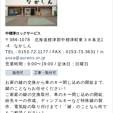
中標津ロックサービス
〒086-1078 北海道標津郡中標津町東３８条北1
-4 なかしん
TEL：0153-72-1177 / FAX：0153-73-3631 /
m
assa@aurens.or.jp
営業時間：9:00〜19:00 / 定休日：日曜日
販売可
工事・取付可
お家の鍵の交換から車のキー閉じ込めの開錠まで、
鍵のことならお任せください！
ご家庭の鍵の交換取付、車のキー閉じ込めの開錠、
紛失キーの作成、ディンプルキーなど特殊鍵の製
作、電気錠の取り付けまで！「鍵」のことなら何で
もご相談ください！