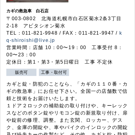
カギの救急車 白石店
〒003-0802 北海道札幌市白石区菊水2条3丁目
2-18 アビタシオン菊水
TEL：011-821-9948 / FAX：011-821-9947 /
k
q-shiroishi@live.jp
営業時間：店舗 10：00〜19：00 工事受付 8：
00〜23：00
定休日：第1・第3・第5日曜日 工事 不定休
販売可
工事・取付可
カギと錠・防犯のことなら、「カギの１１０番・カ
ギの救急車」にお任せ下さい。全国一の店舗数で信
頼と技術をお届けいたします。
１ドア２ロックの補助錠の取り付けや、キーレック
スなどのボタン錠やリモコン錠の新規取り付け、扉
や錠前の修理、調整。また玄関、ロッカー、デス
ク、金庫の開錠や、車やバイクのインロックの開錠
及び紛失キーの作製など、その他、カギと錠・防犯