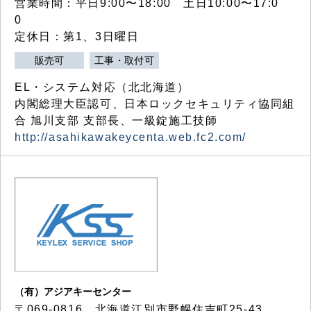
営業時間：平日9:00〜18:00 土日10:00〜17:0
0
定休日：第1、3日曜日
販売可
工事・取付可
EL・システム対応（北北海道）
内閣総理大臣認可、日本ロックセキュリティ協同組
合 旭川支部 支部長、一級錠施工技師
http://asahikawakeycenta.web.fc2.com/
（有）アジアキーセンター
〒069-0816 北海道江別市野幌住吉町25-43