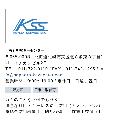
（有）札幌キーセンター
〒065-0008 北海道札幌市東区北８条東８丁目1
-1 イチカンビル2F
TEL：011-722-0110 / FAX：011-742-1295 /
in
fo@sapporo-keycenter.com
営業時間：9:00〜19:00 / 定休日：日曜、祝日
販売可
工事・取付可
カギのことなら何でもＯＫ
得意な科目・キーレス錠・防犯（カメラ、ベル）
※総合防犯設備士、防犯設備士、錠施工技師（1