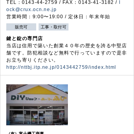
TEL：0143-44-2759 / FAX：0143-41-3182 /
l
ock@crux.ocn.ne.jp
営業時間：9:00〜19:00 / 定休日：年末年始
販売可
工事・取付可
鍵と錠の専門店
当店は信用で築いた創業４０年の歴史を誇る中堅店
舗です。防犯相談など無料で行っていますので是非
お立ち寄りください。
http://nttbj.itp.ne.jp/0143442759/index.html
（有）富士機工商事