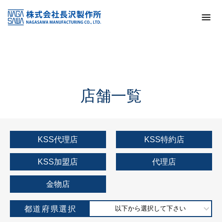
トップ
KSS加盟店・取扱店情報
店舗一覧
店舗一覧
KSS代理店
KSS特約店
KSS加盟店
代理店
金物店
都道府県選択
以下から選択して下さい