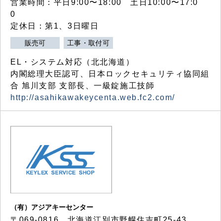
営業時間：平日9:00〜18:00 土日10:00〜17:0
0
定休日：第1、3日曜日
販売可
工事・取付可
EL・システム対応（北北海道）
内閣総理大臣認可、日本ロックセキュリティ協同組
合 旭川支部 支部長、一級錠施工技師
http://asahikawakeycenta.web.fc2.com/
（有）アジアキーセンター
〒069-0816 北海道江別市野幌住吉町25-43