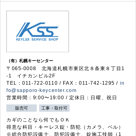
（有）札幌キーセンター
〒065-0008 北海道札幌市東区北８条東８丁目1
-1 イチカンビル2F
TEL：011-722-0110 / FAX：011-742-1295 /
in
fo@sapporo-keycenter.com
営業時間：9:00〜19:00 / 定休日：日曜、祝日
販売可
工事・取付可
カギのことなら何でもＯＫ
得意な科目・キーレス錠・防犯（カメラ、ベル）
※総合防犯設備士、防犯設備士、錠施工技師（1