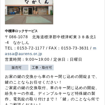
中標津ロックサービス
〒086-1078 北海道標津郡中標津町東３８条北1
-4 なかしん
TEL：0153-72-1177 / FAX：0153-73-3631 /
m
assa@aurens.or.jp
営業時間：9:00〜19:00 / 定休日：日曜日
販売可
工事・取付可
お家の鍵の交換から車のキー閉じ込めの開錠まで、
鍵のことならお任せください！
ご家庭の鍵の交換取付、車のキー閉じ込めの開錠、
紛失キーの作成、ディンプルキーなど特殊鍵の製
作、電気錠の取り付けまで！「鍵」のことなら何で
もご相談ください！