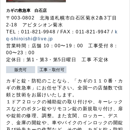
カギの救急車 白石店
〒003-0802 北海道札幌市白石区菊水2条3丁目
2-18 アビタシオン菊水
TEL：011-821-9948 / FAX：011-821-9947 /
k
q-shiroishi@live.jp
営業時間：店舗 10：00〜19：00 工事受付 8：
00〜23：00
定休日：第1・第3・第5日曜日 工事 不定休
販売可
工事・取付可
カギと錠・防犯のことなら、「カギの１１０番・カ
ギの救急車」にお任せ下さい。全国一の店舗数で信
頼と技術をお届けいたします。
１ドア２ロックの補助錠の取り付けや、キーレック
スなどのボタン錠やリモコン錠の新規取り付け、扉
や錠前の修理、調整。また玄関、ロッカー、デス
ク、金庫の開錠や、車やバイクのインロックの開錠
及び紛失キーの作製など、その他、カギと錠・防犯