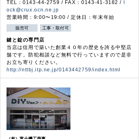
TEL：0143-44-2759 / FAX：0143-41-3182 /
l
ock@crux.ocn.ne.jp
営業時間：9:00〜19:00 / 定休日：年末年始
販売可
工事・取付可
鍵と錠の専門店
当店は信用で築いた創業４０年の歴史を誇る中堅店
舗です。防犯相談など無料で行っていますので是非
お立ち寄りください。
http://nttbj.itp.ne.jp/0143442759/index.html
（有）富士機工商事