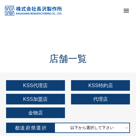
トップ
KSS加盟店・取扱店情報
店舗一覧
店舗一覧
KSS代理店
KSS特約店
KSS加盟店
代理店
金物店
都道府県選択
以下から選択して下さい