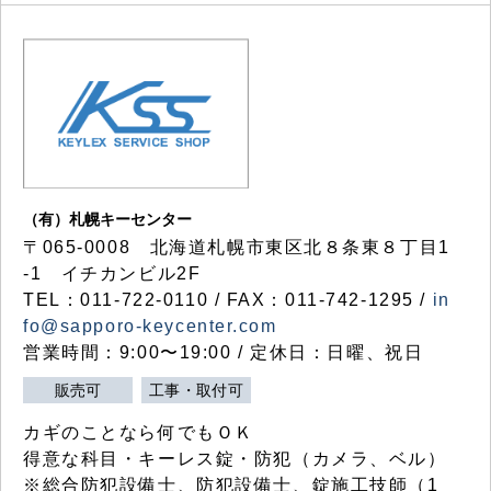
（有）札幌キーセンター
〒065-0008 北海道札幌市東区北８条東８丁目1
-1 イチカンビル2F
TEL：011-722-0110 / FAX：011-742-1295 /
in
fo@sapporo-keycenter.com
営業時間：9:00〜19:00 / 定休日：日曜、祝日
販売可
工事・取付可
カギのことなら何でもＯＫ
得意な科目・キーレス錠・防犯（カメラ、ベル）
※総合防犯設備士、防犯設備士、錠施工技師（1