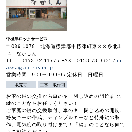
中標津ロックサービス
〒086-1078 北海道標津郡中標津町東３８条北1
-4 なかしん
TEL：0153-72-1177 / FAX：0153-73-3631 /
m
assa@aurens.or.jp
営業時間：9:00〜19:00 / 定休日：日曜日
販売可
工事・取付可
お家の鍵の交換から車のキー閉じ込めの開錠まで、
鍵のことならお任せください！
ご家庭の鍵の交換取付、車のキー閉じ込めの開錠、
紛失キーの作成、ディンプルキーなど特殊鍵の製
作、電気錠の取り付けまで！「鍵」のことなら何で
もご相談ください！