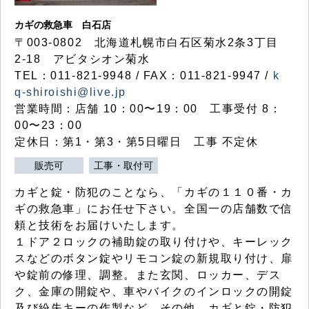
カギの救急車 白石店
〒003-0802 北海道札幌市白石区菊水2条3丁目
2-18 アビタシオン菊水
TEL：011-821-9948 / FAX：011-821-9947 /
k
q-shiroishi@live.jp
営業時間：店舗 10：00〜19：00 工事受付 8：
00〜23：00
定休日：第1・第3・第5日曜日 工事 不定休
販売可
工事・取付可
カギと錠・防犯のことなら、「カギの１１０番・カ
ギの救急車」にお任せ下さい。全国一の店舗数で信
頼と技術をお届けいたします。
１ドア２ロックの補助錠の取り付けや、キーレック
スなどのボタン錠やリモコン錠の新規取り付け、扉
や錠前の修理、調整。また玄関、ロッカー、デス
ク、金庫の開錠や、車やバイクのインロックの開錠
及び紛失キーの作製など、その他、カギと錠・防犯