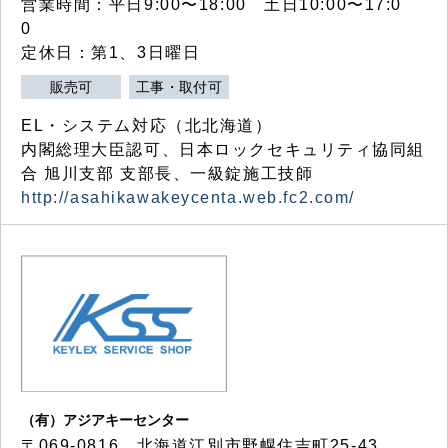
営業時間：平日9:00〜18:00 土日10:00〜17:0
0
定休日：第1、3日曜日
販売可
工事・取付可
EL・システム対応（北北海道）
内閣総理大臣認可、日本ロックセキュリティ協同組
合 旭川支部 支部長、一級錠施工技師
http://asahikawakeycenta.web.fc2.com/
（有）アジアキーセンター
〒069-0816 北海道江別市野幌住吉町25-43