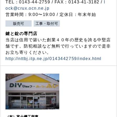
TEL：0143-44-2759 / FAX：0143-41-3182 /
l
ock@crux.ocn.ne.jp
営業時間：9:00〜19:00 / 定休日：年末年始
販売可
工事・取付可
鍵と錠の専門店
当店は信用で築いた創業４０年の歴史を誇る中堅店
舗です。防犯相談など無料で行っていますので是非
お立ち寄りください。
http://nttbj.itp.ne.jp/0143442759/index.html
（有）富士機工商事