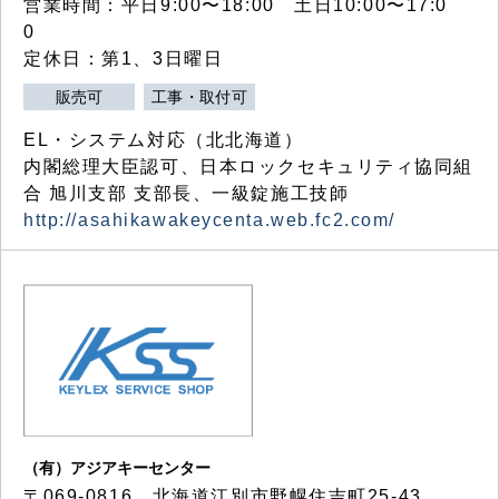
営業時間：平日9:00〜18:00 土日10:00〜17:0
0
定休日：第1、3日曜日
販売可
工事・取付可
EL・システム対応（北北海道）
内閣総理大臣認可、日本ロックセキュリティ協同組
合 旭川支部 支部長、一級錠施工技師
http://asahikawakeycenta.web.fc2.com/
（有）アジアキーセンター
〒069-0816 北海道江別市野幌住吉町25-43