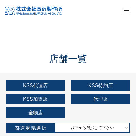
トップ
KSS加盟店・取扱店情報
店舗一覧
店舗一覧
KSS代理店
KSS特約店
KSS加盟店
代理店
金物店
都道府県選択
以下から選択して下さい