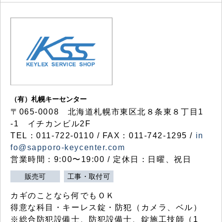
（有）札幌キーセンター
〒065-0008 北海道札幌市東区北８条東８丁目1
-1 イチカンビル2F
TEL：011-722-0110 / FAX：011-742-1295 /
in
fo@sapporo-keycenter.com
営業時間：9:00〜19:00 / 定休日：日曜、祝日
販売可
工事・取付可
カギのことなら何でもＯＫ
得意な科目・キーレス錠・防犯（カメラ、ベル）
※総合防犯設備士、防犯設備士、錠施工技師（1