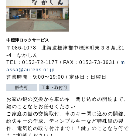
中標津ロックサービス
〒086-1078 北海道標津郡中標津町東３８条北1
-4 なかしん
TEL：0153-72-1177 / FAX：0153-73-3631 /
m
assa@aurens.or.jp
営業時間：9:00〜19:00 / 定休日：日曜日
販売可
工事・取付可
お家の鍵の交換から車のキー閉じ込めの開錠まで、
鍵のことならお任せください！
ご家庭の鍵の交換取付、車のキー閉じ込めの開錠、
紛失キーの作成、ディンプルキーなど特殊鍵の製
作、電気錠の取り付けまで！「鍵」のことなら何で
もご相談ください！