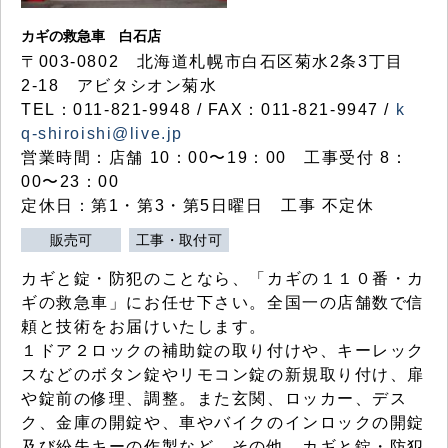
カギの救急車 白石店
〒003-0802 北海道札幌市白石区菊水2条3丁目
2-18 アビタシオン菊水
TEL：011-821-9948 / FAX：011-821-9947 /
k
q-shiroishi@live.jp
営業時間：店舗 10：00〜19：00 工事受付 8：
00〜23：00
定休日：第1・第3・第5日曜日 工事 不定休
販売可
工事・取付可
カギと錠・防犯のことなら、「カギの１１０番・カ
ギの救急車」にお任せ下さい。全国一の店舗数で信
頼と技術をお届けいたします。
１ドア２ロックの補助錠の取り付けや、キーレック
スなどのボタン錠やリモコン錠の新規取り付け、扉
や錠前の修理、調整。また玄関、ロッカー、デス
ク、金庫の開錠や、車やバイクのインロックの開錠
及び紛失キーの作製など、その他、カギと錠・防犯