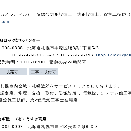
カメラ、ベル） ※総合防犯設備士、防犯設備士、錠施工技師（
.com
SGロック防犯センター
〒006-0838 北海道札幌市手稲区曙8条1丁目5-3
TEL：011-624-6679 / FAX：011-624-6679 /
shop.sglock@g
営業時間：9:00~18:00 緊急のみ24時間可
販売可
工事・取付可
、札幌市内全域・札幌近郊をサービスエリアとしております。
認定店。修理、交換、取付、防犯対策 、電気錠、システム他工
級錠施工技師、第2種電気工事士在籍店
カギ屋 （有）うすき商店
〒062-0007 北海道札幌市豊平区美園７条6-3-8