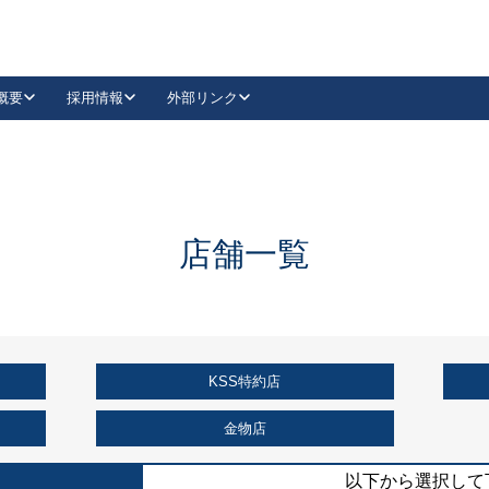
概要
採用情報
外部リンク
YouTube
Instagram
採用
キーレックスカタログ請求
の製品組み立て等
請求フォームはこちら
古代・古代NEO
レバーハンドル
Vi-Clear
古代・古代NEO
飾錠
導入事例一覧
抗ウイルス・抗菌製品
導入事例一覧
Facebook
LinkedIn
店舗一覧
00 / 1100から簡単に交換できるキーレックス4000を
日本ロック工業会
売開始しました。
外部サイト
く見る
KSS特約店
例
長期住宅使用部材標準化推進協議会
外部サイト
金物店
以下から選択して