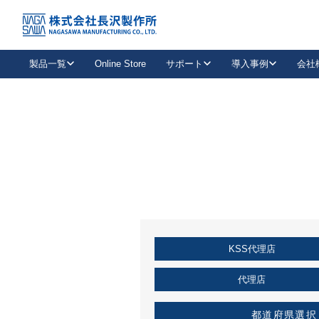
トップ
KSS加盟店・取扱店情報
店舗一覧
製品一覧
Online Store
サポート
導入事例
会社
新卒採用
会社情報
事業内容
中途採用
お問い合わせ
社会貢献活動
パート
2026年度採用情報
キャリア採用・専門職
メールフォームはこちら
工場で
キーレックス
レバーハンドル
キーレックス
機械式ボタン錠
室内用ドアハンドル
導入事例一覧
装
メールニュース
製品検索
お知らせ一覧
よくある質問（FAQ）
特集
簡単診断
教育機関
21
お客様に適したキーレックスをお探しいただけます。
廃番品情報
発
医療機関
品番から探す
取扱店情報
キーレックスを品番からお探しいただけます。
詳し
KSS代理店
企業様採用事
お役立ち情報
代理店
都道府県選択