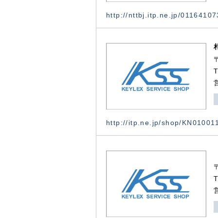
http://nttbj.itp.ne.jp/0116410
http://itp.ne.jp/shop/KN0100