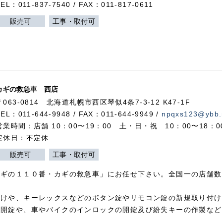
TEL：011-837-7540 / FAX：011-817-0611
販売可
工事・取付可
カギの救急車 西店
〒063-0814 北海道札幌市西区琴似4条7-3-12 K47-1F
TEL：011-644-9948 / FAX：011-644-9949 /
npqxs123@ybb.
営業時間：店舗 10：00〜19：00 土・日・祝 10：00〜18：
定休日：不定休
販売可
工事・取付可
カギの１１０番・カギの救急車」にお任せ下さい。全国一の店舗数
付けや、キーレックスなどのボタン錠やリモコン錠の新規取り付け
の開錠や、車やバイクのインロックの開錠及び紛失キーの作製など