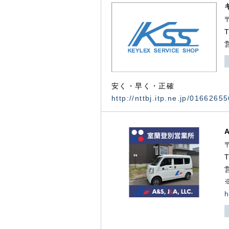
安く・早く・正確
http://nttbj.itp.ne.jp/0166265
h