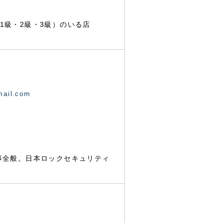
1級・2級・3級）のいる店
mail.com
事全般。日本ロックセキュリティ