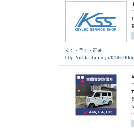
安く・早く・正確
http://nttbj.itp.ne.jp/0166265
h