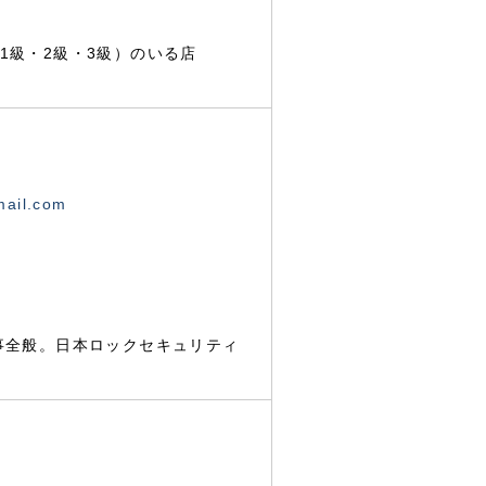
1級・2級・3級）のいる店
mail.com
事全般。日本ロックセキュリティ