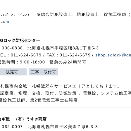
カメラ、ベル） ※総合防犯設備士、防犯設備士、錠施工技師（
.com
SGロック防犯センター
〒006-0838 北海道札幌市手稲区曙8条1丁目5-3
TEL：011-624-6679 / FAX：011-624-6679 /
shop.sglock@g
営業時間：9:00~18:00 緊急のみ24時間可
販売可
工事・取付可
、札幌市内全域・札幌近郊をサービスエリアとしております。
認定店。修理、交換、取付、防犯対策 、電気錠、システム他工
級錠施工技師、第2種電気工事士在籍店
カギ屋 （有）うすき商店
〒062-0007 北海道札幌市豊平区美園７条6-3-8