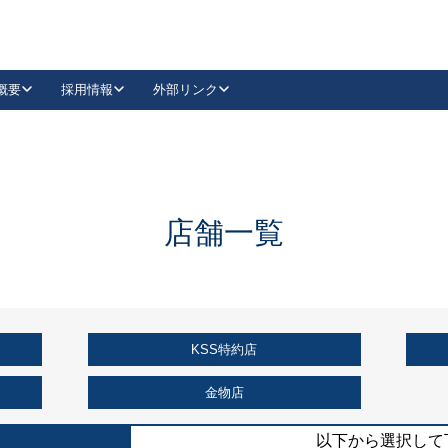
概要
採用情報
外部リンク
YouTube
Instagram
採用
キーレックスカタログ請求
の製品組み立て等
請求フォームはこちら
古代・古代NEO
レバーハンドル
Vi-Clear
古代・古代NEO
飾錠
導入事例一覧
抗ウイルス・抗菌製品
導入事例一覧
Facebook
LinkedIn
店舗一覧
00 / 1100から簡単に交換できるキーレックス4000を
日本ロック工業会
売開始しました。
外部サイト
く見る
KSS特約店
例
長期住宅使用部材標準化推進協議会
外部サイト
金物店
以下から選択して