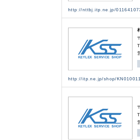
http://nttbj.itp.ne.jp/0116410
http://itp.ne.jp/shop/KN0100