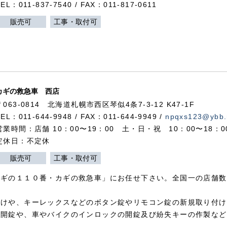
TEL：011-837-7540 / FAX：011-817-0611
販売可
工事・取付可
カギの救急車 西店
〒063-0814 北海道札幌市西区琴似4条7-3-12 K47-1F
TEL：011-644-9948 / FAX：011-644-9949 /
npqxs123@ybb.
営業時間：店舗 10：00〜19：00 土・日・祝 10：00〜18：
定休日：不定休
販売可
工事・取付可
カギの１１０番・カギの救急車」にお任せ下さい。全国一の店舗数
付けや、キーレックスなどのボタン錠やリモコン錠の新規取り付け
の開錠や、車やバイクのインロックの開錠及び紛失キーの作製など