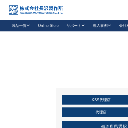
トップ
KSS加盟店・取扱店情報
店舗一覧
製品一覧
Online Store
サポート
導入事例
会社
新卒採用
会社情報
事業内容
中途採用
お問い合わせ
社会貢献活動
パート
2026年度採用情報
キャリア採用・専門職
メールフォームはこちら
工場で
キーレックス
レバーハンドル
キーレックス
機械式ボタン錠
室内用ドアハンドル
導入事例一覧
装
メールニュース
製品検索
お知らせ一覧
よくある質問（FAQ）
特集
簡単診断
教育機関
21
お客様に適したキーレックスをお探しいただけます。
廃番品情報
発
医療機関
品番から探す
取扱店情報
キーレックスを品番からお探しいただけます。
詳し
KSS代理店
企業様採用事
お役立ち情報
代理店
都道府県選択