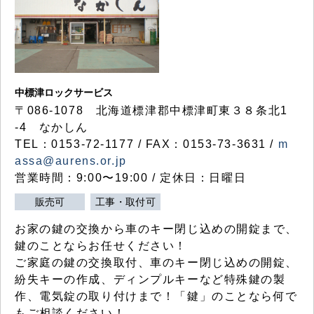
中標津ロックサービス
〒086-1078 北海道標津郡中標津町東３８条北1
-4 なかしん
TEL：0153-72-1177 / FAX：0153-73-3631 /
m
assa@aurens.or.jp
営業時間：9:00〜19:00 / 定休日：日曜日
販売可
工事・取付可
お家の鍵の交換から車のキー閉じ込めの開錠まで、
鍵のことならお任せください！
ご家庭の鍵の交換取付、車のキー閉じ込めの開錠、
紛失キーの作成、ディンプルキーなど特殊鍵の製
作、電気錠の取り付けまで！「鍵」のことなら何で
もご相談ください！