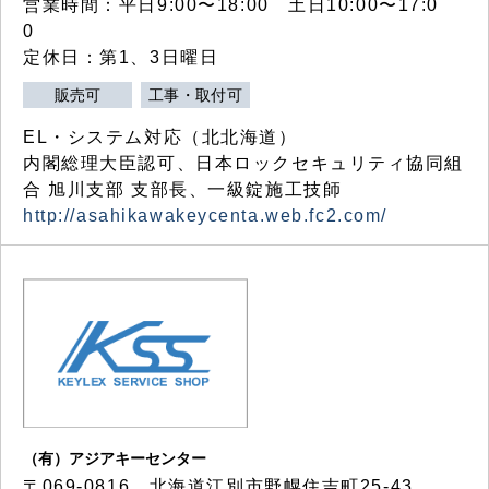
営業時間：平日9:00〜18:00 土日10:00〜17:0
0
定休日：第1、3日曜日
販売可
工事・取付可
EL・システム対応（北北海道）
内閣総理大臣認可、日本ロックセキュリティ協同組
合 旭川支部 支部長、一級錠施工技師
http://asahikawakeycenta.web.fc2.com/
（有）アジアキーセンター
〒069-0816 北海道江別市野幌住吉町25-43