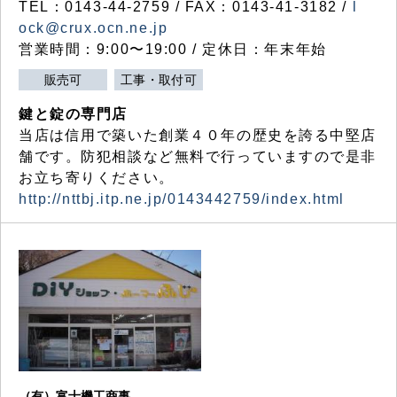
TEL：0143-44-2759 / FAX：0143-41-3182 /
l
ock@crux.ocn.ne.jp
営業時間：9:00〜19:00 / 定休日：年末年始
販売可
工事・取付可
鍵と錠の専門店
当店は信用で築いた創業４０年の歴史を誇る中堅店
舗です。防犯相談など無料で行っていますので是非
お立ち寄りください。
http://nttbj.itp.ne.jp/0143442759/index.html
（有）富士機工商事