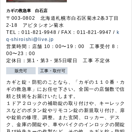
カギの救急車 白石店
〒003-0802 北海道札幌市白石区菊水2条3丁目
2-18 アビタシオン菊水
TEL：011-821-9948 / FAX：011-821-9947 /
k
q-shiroishi@live.jp
営業時間：店舗 10：00〜19：00 工事受付 8：
00〜23：00
定休日：第1・第3・第5日曜日 工事 不定休
販売可
工事・取付可
カギと錠・防犯のことなら、「カギの１１０番・カ
ギの救急車」にお任せ下さい。全国一の店舗数で信
頼と技術をお届けいたします。
１ドア２ロックの補助錠の取り付けや、キーレック
スなどのボタン錠やリモコン錠の新規取り付け、扉
や錠前の修理、調整。また玄関、ロッカー、デス
ク、金庫の開錠や、車やバイクのインロックの開錠
及び紛失キーの作製など、その他、カギと錠・防犯