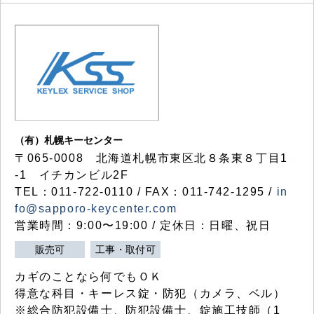
（有）札幌キーセンター
〒065-0008 北海道札幌市東区北８条東８丁目1
-1 イチカンビル2F
TEL：011-722-0110 / FAX：011-742-1295 /
in
fo@sapporo-keycenter.com
営業時間：9:00〜19:00 / 定休日：日曜、祝日
販売可
工事・取付可
カギのことなら何でもＯＫ
得意な科目・キーレス錠・防犯（カメラ、ベル）
※総合防犯設備士、防犯設備士、錠施工技師（1