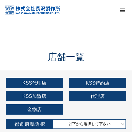
トップ
KSS加盟店・取扱店情報
店舗一覧
店舗一覧
KSS代理店
KSS特約店
KSS加盟店
代理店
金物店
都道府県選択
以下から選択して下さい