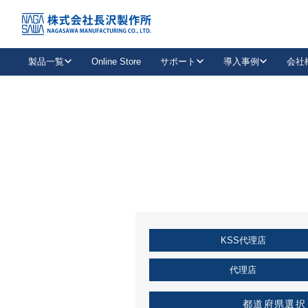
トップ
KSS加盟店・取扱店情報
店舗一覧
製品一覧
Online Store
サポート
導入事例
会社
新卒採用
会社情報
事業内容
中途採用
お問い合わせ
社会貢献活動
パート
2026年度採用情報
キャリア採用・専門職
メールフォームはこちら
工場で
キーレックス
レバーハンドル
キーレックス
機械式ボタン錠
室内用ドアハンドル
導入事例一覧
装
メールニュース
製品検索
お知らせ一覧
よくある質問（FAQ）
特集
簡単診断
教育機関
21
お客様に適したキーレックスをお探しいただけます。
廃番品情報
発
医療機関
品番から探す
取扱店情報
キーレックスを品番からお探しいただけます。
詳し
KSS代理店
企業様採用事
お役立ち情報
代理店
都道府県選択