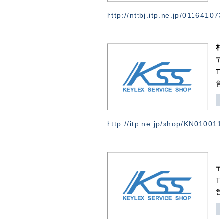
http://nttbj.itp.ne.jp/0116410
http://itp.ne.jp/shop/KN0100