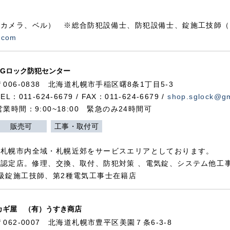
カメラ、ベル） ※総合防犯設備士、防犯設備士、錠施工技師（
.com
SGロック防犯センター
〒006-0838 北海道札幌市手稲区曙8条1丁目5-3
TEL：011-624-6679 / FAX：011-624-6679 /
shop.sglock@g
営業時間：9:00~18:00 緊急のみ24時間可
販売可
工事・取付可
、札幌市内全域・札幌近郊をサービスエリアとしております。
認定店。修理、交換、取付、防犯対策 、電気錠、システム他工
級錠施工技師、第2種電気工事士在籍店
カギ屋 （有）うすき商店
〒062-0007 北海道札幌市豊平区美園７条6-3-8