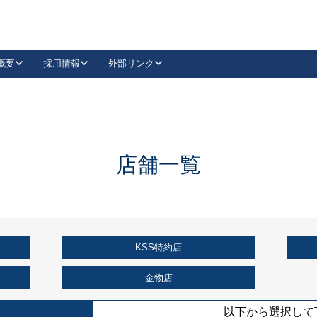
概要
採用情報
外部リンク
YouTube
Instagram
採用
キーレックスカタログ請求
の製品組み立て等
請求フォームはこちら
古代・古代NEO
レバーハンドル
Vi-Clear
古代・古代NEO
飾錠
導入事例一覧
抗ウイルス・抗菌製品
導入事例一覧
Facebook
LinkedIn
店舗一覧
00 / 1100から簡単に交換できるキーレックス4000を
日本ロック工業会
売開始しました。
外部サイト
く見る
KSS特約店
例
長期住宅使用部材標準化推進協議会
外部サイト
金物店
以下から選択して