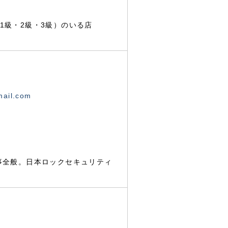
1級・2級・3級）のいる店
mail.com
事全般。日本ロックセキュリティ