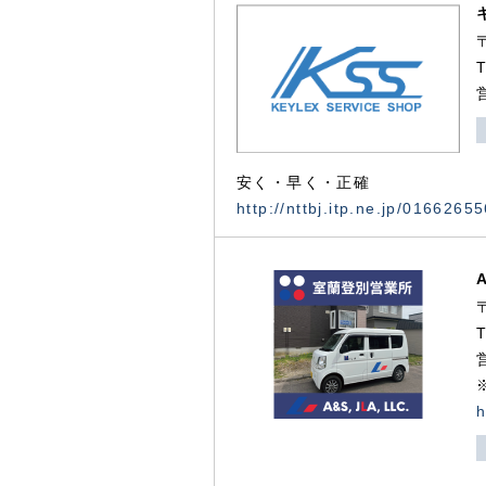
安く・早く・正確
http://nttbj.itp.ne.jp/0166265
h