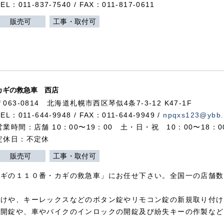
TEL：011-837-7540 / FAX：011-817-0611
販売可
工事・取付可
カギの救急車 西店
〒063-0814 北海道札幌市西区琴似4条7-3-12 K47-1F
TEL：011-644-9948 / FAX：011-644-9949 /
npqxs123@ybb.
営業時間：店舗 10：00〜19：00 土・日・祝 10：00〜18：
定休日：不定休
販売可
工事・取付可
カギの１１０番・カギの救急車」にお任せ下さい。全国一の店舗数
付けや、キーレックスなどのボタン錠やリモコン錠の新規取り付け
の開錠や、車やバイクのインロックの開錠及び紛失キーの作製など