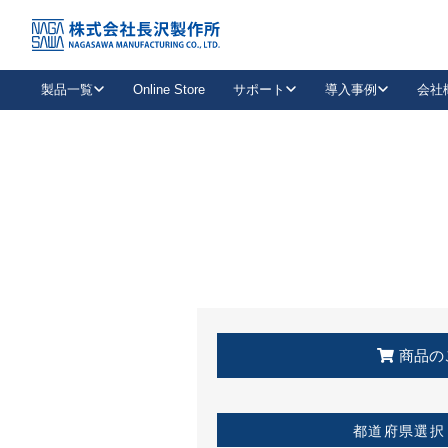
トップ
KSS加盟店・取扱店情報
店舗一覧
製品一覧
Online Store
サポート
導入事例
会社
新卒採用
会社情報
事業内容
中途採用
お問い合わせ
社会貢献活動
パート
2026年度採用情報
キャリア採用・専門職
メールフォームはこちら
工場で
キーレックス
レバーハンドル
キーレックス
機械式ボタン錠
室内用ドアハンドル
導入事例一覧
装
メールニュース
製品検索
お知らせ一覧
よくある質問（FAQ）
特集
簡単診断
教育機関
21
お客様に適したキーレックスをお探しいただけます。
廃番品情報
発
医療機関
品番から探す
取扱店情報
キーレックスを品番からお探しいただけます。
詳し
企業様採用事
商品の
お役立ち情報
都道府県選択