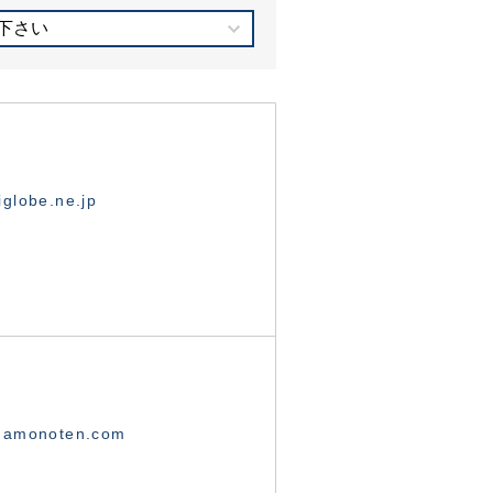
下さい
globe.ne.jp
namonoten.com