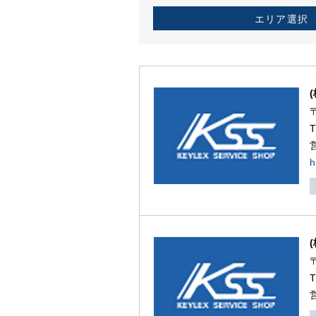
エリア選択
h