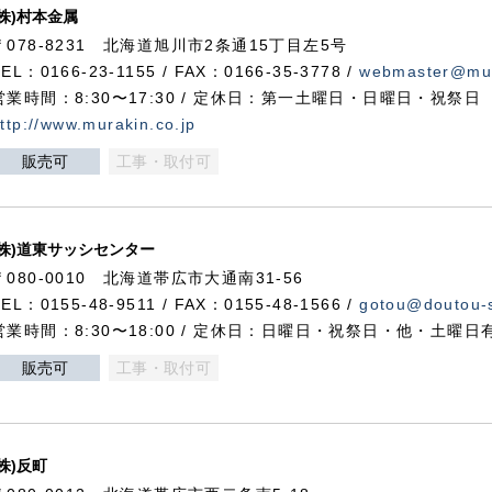
(株)村本金属
〒078-8231 北海道旭川市2条通15丁目左5号
TEL：0166-23-1155 / FAX：0166-35-3778 /
webmaster@mur
営業時間：8:30〜17:30 / 定休日：第一土曜日・日曜日・祝祭日
ttp://www.murakin.co.jp
販売可
工事・取付可
(株)道東サッシセンター
〒080-0010 北海道帯広市大通南31-56
TEL：0155-48-9511 / FAX：0155-48-1566 /
gotou@doutou-s
営業時間：8:30〜18:00 / 定休日：日曜日・祝祭日・他・土曜日
販売可
工事・取付可
(株)反町