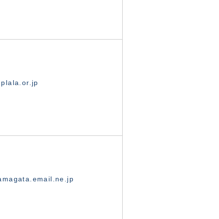
lala.or.jp
magata.email.ne.jp