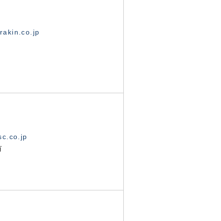
akin.co.jp
c.co.jp
有