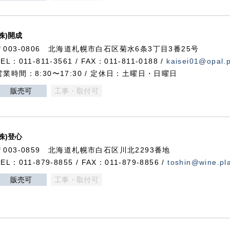
(株)開成
〒003-0806 北海道札幌市白石区菊水6条3丁目3番25号
TEL：011-811-3561 / FAX：011-811-0188 /
kaisei01@opal.pl
営業時間：8:30〜17:30 / 定休日：土曜日・日曜日
販売可
工事・取付可
(株)登心
〒003-0859 北海道札幌市白石区川北2293番地
TEL：011-879-8855 / FAX：011-879-8856 /
toshin@wine.pla
販売可
工事・取付可