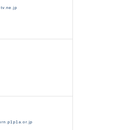
tv.ne.jp
rn.p1p1a.or.jp