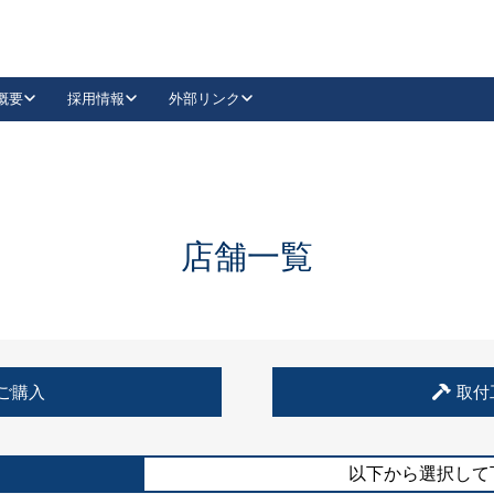
概要
採用情報
外部リンク
YouTube
Instagram
採用
キーレックスカタログ請求
の製品組み立て等
請求フォームはこちら
古代・古代NEO
レバーハンドル
Vi-Clear
古代・古代NEO
飾錠
導入事例一覧
抗ウイルス・抗菌製品
導入事例一覧
Facebook
LinkedIn
店舗一覧
00 / 1100から簡単に交換できるキーレックス4000を
日本ロック工業会
売開始しました。
外部サイト
く見る
例
ご購入
取付
長期住宅使用部材標準化推進協議会
外部サイト
以下から選択して