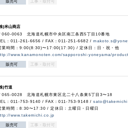
販売可
工事・取付可
(株)米山商店
〒060-0063 北海道札幌市中央区南三条西5丁目10番地
TEL：011-261-6656 / FAX：011-251-6682 /
makoto.s@yone
営業時間：9:00(8:30)〜17:00(17:30) / 定休日：日・祝・他
ttp://www.kanamonoten.com/sapporoshi-yoneyama/produc
販売可
工事・取付可
(株)竹道
〒065-0028 北海道札幌市東区北二十八条東5丁目3〜18
TEL：011-753-9140 / FAX：011-753-9148 /
sato@takemichi
営業時間：8:30〜17:30 / 定休日：土曜日・日曜日
ttp://www.takemichi.co.jp
販売可
工事・取付可