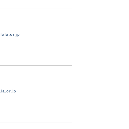
ala.or.jp
la.or.jp