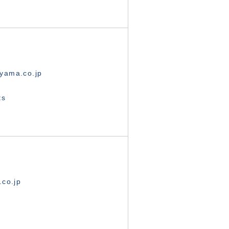
yama.co.jp
ts
.co.jp