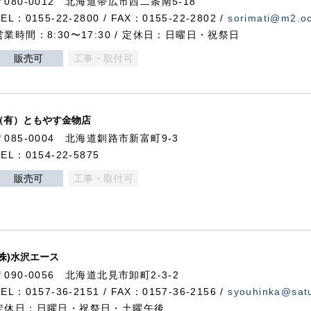
〒080-0012 北海道帯広市西二条南5-18
TEL：0155-22-2800 / FAX：0155-22-2802 /
sorimati@m2.oc
営業時間：8:30〜17:30 / 定休日：日曜日・祝祭日
販売可
工事・取付可
（有）ともやす金物店
〒085-0004 北海道釧路市新富町9-3
TEL：0154-22-5875
販売可
工事・取付可
(株)水沢エース
〒090-0056 北海道北見市卸町2-3-2
TEL：0157-36-2151 / FAX：0157-36-2156 /
syouhinka@satu
定休日：日曜日・祝祭日・土曜午後