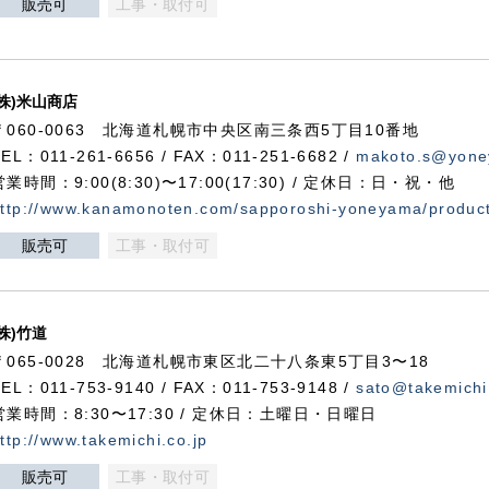
販売可
工事・取付可
(株)米山商店
〒060-0063 北海道札幌市中央区南三条西5丁目10番地
TEL：011-261-6656 / FAX：011-251-6682 /
makoto.s@yone
営業時間：9:00(8:30)〜17:00(17:30) / 定休日：日・祝・他
ttp://www.kanamonoten.com/sapporoshi-yoneyama/produc
販売可
工事・取付可
(株)竹道
〒065-0028 北海道札幌市東区北二十八条東5丁目3〜18
TEL：011-753-9140 / FAX：011-753-9148 /
sato@takemichi
営業時間：8:30〜17:30 / 定休日：土曜日・日曜日
ttp://www.takemichi.co.jp
販売可
工事・取付可