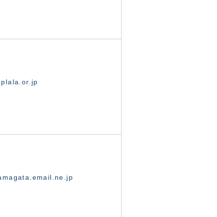
lala.or.jp
magata.email.ne.jp