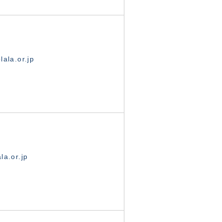
ala.or.jp
la.or.jp