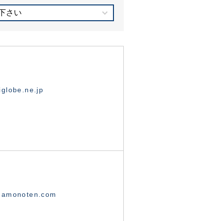
下さい
globe.ne.jp
namonoten.com