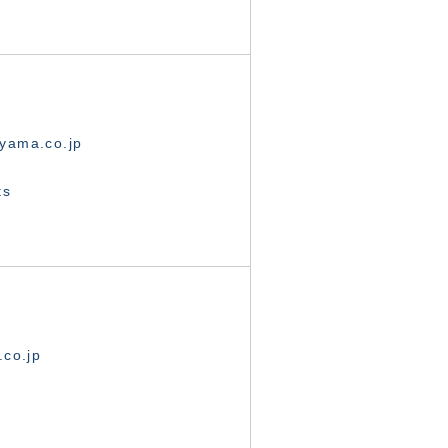
yama.co.jp
ts
.co.jp