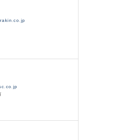
akin.co.jp
c.co.jp
有