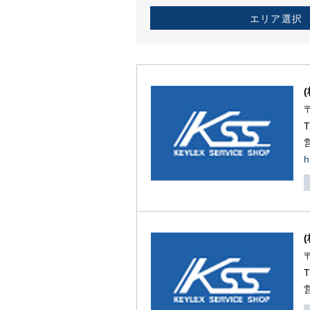
エリア選択
h