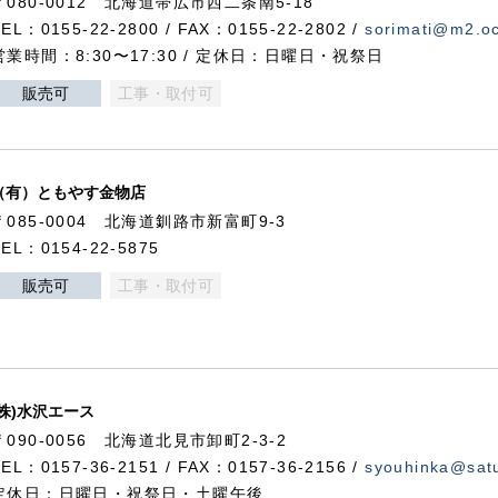
〒080-0012 北海道帯広市西二条南5-18
TEL：0155-22-2800 / FAX：0155-22-2802 /
sorimati@m2.oc
営業時間：8:30〜17:30 / 定休日：日曜日・祝祭日
販売可
工事・取付可
（有）ともやす金物店
〒085-0004 北海道釧路市新富町9-3
TEL：0154-22-5875
販売可
工事・取付可
(株)水沢エース
〒090-0056 北海道北見市卸町2-3-2
TEL：0157-36-2151 / FAX：0157-36-2156 /
syouhinka@satu
定休日：日曜日・祝祭日・土曜午後