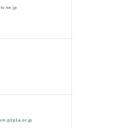
tv.ne.jp
rn.p1p1a.or.jp