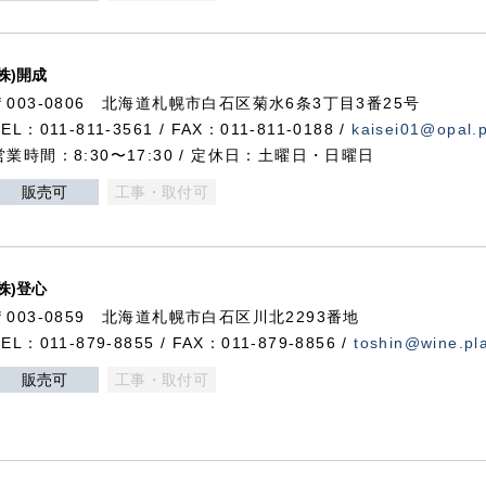
(株)開成
〒003-0806 北海道札幌市白石区菊水6条3丁目3番25号
TEL：011-811-3561 / FAX：011-811-0188 /
kaisei01@opal.pl
営業時間：8:30〜17:30 / 定休日：土曜日・日曜日
販売可
工事・取付可
(株)登心
〒003-0859 北海道札幌市白石区川北2293番地
TEL：011-879-8855 / FAX：011-879-8856 /
toshin@wine.pla
販売可
工事・取付可