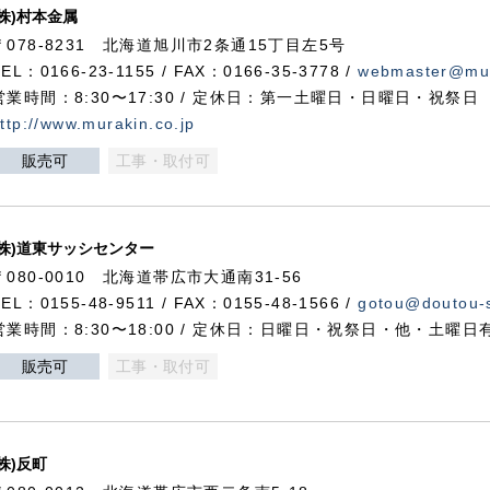
(株)村本金属
〒078-8231 北海道旭川市2条通15丁目左5号
TEL：0166-23-1155 / FAX：0166-35-3778 /
webmaster@mur
営業時間：8:30〜17:30 / 定休日：第一土曜日・日曜日・祝祭日
ttp://www.murakin.co.jp
販売可
工事・取付可
(株)道東サッシセンター
〒080-0010 北海道帯広市大通南31-56
TEL：0155-48-9511 / FAX：0155-48-1566 /
gotou@doutou-s
営業時間：8:30〜18:00 / 定休日：日曜日・祝祭日・他・土曜日
販売可
工事・取付可
(株)反町