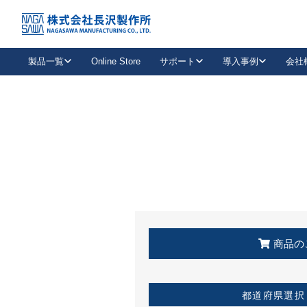
トップ
KSS加盟店・取扱店情報
店舗一覧
製品一覧
Online Store
サポート
導入事例
会社
新卒採用
会社情報
事業内容
中途採用
お問い合わせ
社会貢献活動
パート
2026年度採用情報
キャリア採用・専門職
メールフォームはこちら
工場で
キーレックス
レバーハンドル
キーレックス
機械式ボタン錠
室内用ドアハンドル
導入事例一覧
装
メールニュース
製品検索
お知らせ一覧
よくある質問（FAQ）
特集
簡単診断
教育機関
21
お客様に適したキーレックスをお探しいただけます。
廃番品情報
発
医療機関
品番から探す
取扱店情報
キーレックスを品番からお探しいただけます。
詳し
企業様採用事
商品の
お役立ち情報
都道府県選択