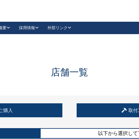
概要
採用情報
外部リンク
YouTube
Instagram
採用
キーレックスカタログ請求
の製品組み立て等
請求フォームはこちら
古代・古代NEO
レバーハンドル
Vi-Clear
古代・古代NEO
飾錠
導入事例一覧
抗ウイルス・抗菌製品
導入事例一覧
Facebook
LinkedIn
店舗一覧
00 / 1100から簡単に交換できるキーレックス4000を
日本ロック工業会
売開始しました。
外部サイト
く見る
例
ご購入
取付
長期住宅使用部材標準化推進協議会
外部サイト
以下から選択して