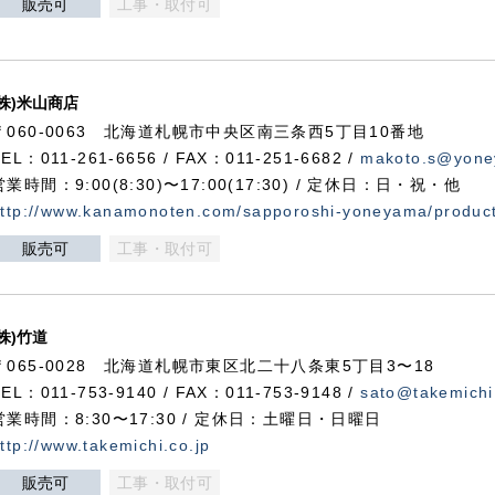
販売可
工事・取付可
(株)米山商店
〒060-0063 北海道札幌市中央区南三条西5丁目10番地
TEL：011-261-6656 / FAX：011-251-6682 /
makoto.s@yone
営業時間：9:00(8:30)〜17:00(17:30) / 定休日：日・祝・他
ttp://www.kanamonoten.com/sapporoshi-yoneyama/produc
販売可
工事・取付可
(株)竹道
〒065-0028 北海道札幌市東区北二十八条東5丁目3〜18
TEL：011-753-9140 / FAX：011-753-9148 /
sato@takemichi
営業時間：8:30〜17:30 / 定休日：土曜日・日曜日
ttp://www.takemichi.co.jp
販売可
工事・取付可