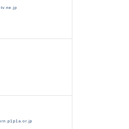
tv.ne.jp
rn.p1p1a.or.jp