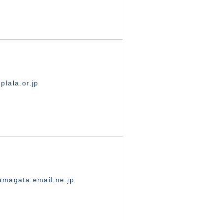
lala.or.jp
magata.email.ne.jp