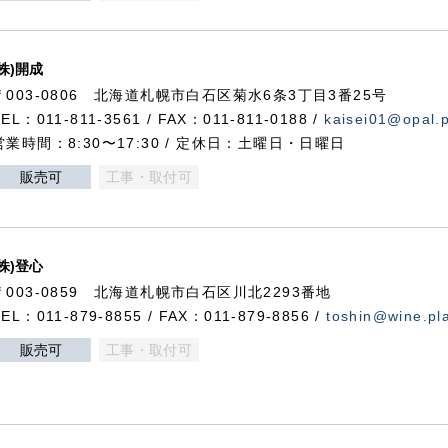
(株)開成
〒003-0806 北海道札幌市白石区菊水6条3丁目3番25号
TEL：011-811-3561 / FAX：011-811-0188 /
kaisei01@opal.pl
営業時間：8:30〜17:30 / 定休日：土曜日・日曜日
販売可
工事・取付可
(株)登心
〒003-0859 北海道札幌市白石区川北2293番地
TEL：011-879-8855 / FAX：011-879-8856 /
toshin@wine.pla
販売可
工事・取付可