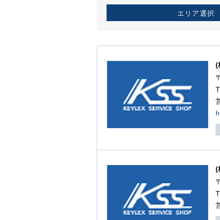
エリア選択
h