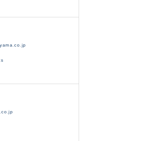
yama.co.jp
ts
.co.jp