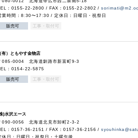
〒080-0012 北海道帯広市西二条南5-18
TEL：0155-22-2800 / FAX：0155-22-2802 /
sorimati@m2.oc
営業時間：8:30〜17:30 / 定休日：日曜日・祝祭日
販売可
工事・取付可
（有）ともやす金物店
〒085-0004 北海道釧路市新富町9-3
TEL：0154-22-5875
販売可
工事・取付可
(株)水沢エース
〒090-0056 北海道北見市卸町2-3-2
TEL：0157-36-2151 / FAX：0157-36-2156 /
syouhinka@satu
定休日：日曜日・祝祭日・土曜午後