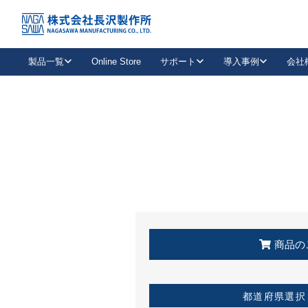
トップ
KSS加盟店・取扱店情報
店舗一覧
製品一覧
Online Store
サポート
導入事例
会社
新卒採用
会社情報
事業内容
中途採用
お問い合わせ
社会貢献活動
パート
2026年度採用情報
キャリア採用・専門職
メールフォームはこちら
工場で
キーレックス
レバーハンドル
キーレックス
機械式ボタン錠
室内用ドアハンドル
導入事例一覧
装
メールニュース
製品検索
お知らせ一覧
よくある質問（FAQ）
特集
簡単診断
教育機関
21
お客様に適したキーレックスをお探しいただけます。
廃番品情報
発
医療機関
品番から探す
取扱店情報
キーレックスを品番からお探しいただけます。
詳し
企業様採用事
商品の
お役立ち情報
都道府県選択