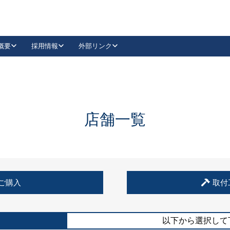
概要
採用情報
外部リンク
YouTube
Instagram
採用
キーレックスカタログ請求
の製品組み立て等
請求フォームはこちら
古代・古代NEO
レバーハンドル
Vi-Clear
古代・古代NEO
飾錠
導入事例一覧
抗ウイルス・抗菌製品
導入事例一覧
Facebook
LinkedIn
店舗一覧
00 / 1100から簡単に交換できるキーレックス4000を
日本ロック工業会
売開始しました。
外部サイト
く見る
例
ご購入
取付
長期住宅使用部材標準化推進協議会
外部サイト
以下から選択して