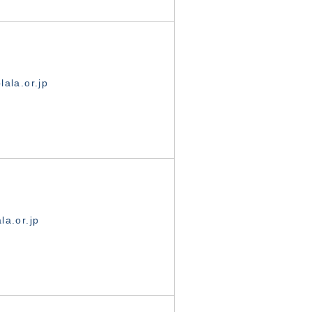
ala.or.jp
la.or.jp