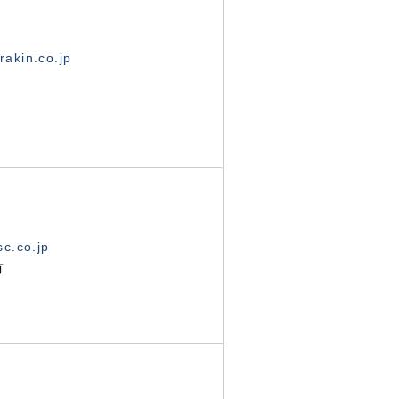
akin.co.jp
c.co.jp
有