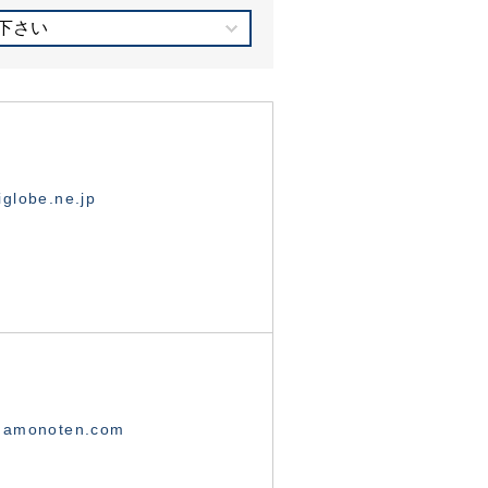
下さい
globe.ne.jp
namonoten.com