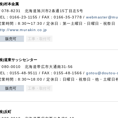
(株)村本金属
〒078-8231 北海道旭川市2条通15丁目左5号
TEL：0166-23-1155 / FAX：0166-35-3778 /
webmaster@mur
営業時間：8:30〜17:30 / 定休日：第一土曜日・日曜日・祝祭日
ttp://www.murakin.co.jp
販売可
工事・取付可
(株)道東サッシセンター
〒080-0010 北海道帯広市大通南31-56
TEL：0155-48-9511 / FAX：0155-48-1566 /
gotou@doutou-s
営業時間：8:30〜18:00 / 定休日：日曜日・祝祭日・他・土曜日
販売可
工事・取付可
(株)反町