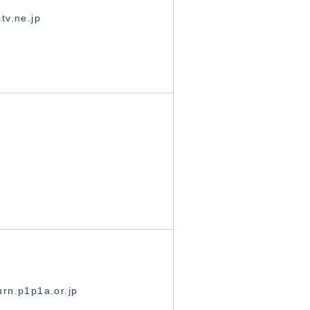
tv.ne.jp
rn.p1p1a.or.jp