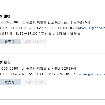
(株)開成
〒003-0806 北海道札幌市白石区菊水6条3丁目3番25号
TEL：011-811-3561 / FAX：011-811-0188 /
kaisei01@opal.pl
営業時間：8:30〜17:30 / 定休日：土曜日・日曜日
販売可
工事・取付可
(株)登心
〒003-0859 北海道札幌市白石区川北2293番地
TEL：011-879-8855 / FAX：011-879-8856 /
toshin@wine.pla
販売可
工事・取付可