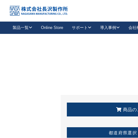
トップ
KSS加盟店・取扱店情報
店舗一覧
製品一覧
Online Store
サポート
導入事例
会社
新卒採用
会社情報
事業内容
中途採用
お問い合わせ
社会貢献活動
パート
2026年度採用情報
キャリア採用・専門職
メールフォームはこちら
工場で
キーレックス
レバーハンドル
キーレックス
機械式ボタン錠
室内用ドアハンドル
導入事例一覧
装
メールニュース
製品検索
お知らせ一覧
よくある質問（FAQ）
特集
簡単診断
教育機関
21
お客様に適したキーレックスをお探しいただけます。
廃番品情報
発
医療機関
品番から探す
取扱店情報
キーレックスを品番からお探しいただけます。
詳し
企業様採用事
商品の
お役立ち情報
都道府県選択