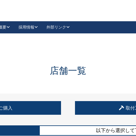
概要
採用情報
外部リンク
YouTube
Instagram
採用
キーレックスカタログ請求
の製品組み立て等
請求フォームはこちら
古代・古代NEO
レバーハンドル
Vi-Clear
古代・古代NEO
飾錠
導入事例一覧
抗ウイルス・抗菌製品
導入事例一覧
Facebook
LinkedIn
店舗一覧
00 / 1100から簡単に交換できるキーレックス4000を
日本ロック工業会
売開始しました。
外部サイト
く見る
例
ご購入
取付
長期住宅使用部材標準化推進協議会
外部サイト
以下から選択して