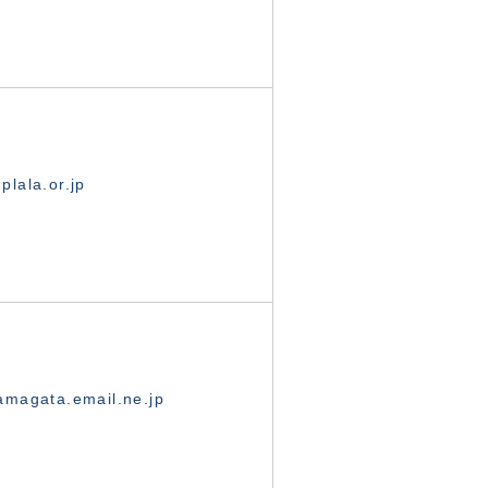
lala.or.jp
magata.email.ne.jp