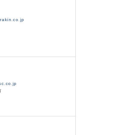
akin.co.jp
c.co.jp
有