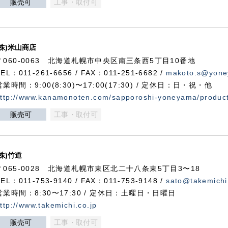
販売可
工事・取付可
(株)米山商店
〒060-0063 北海道札幌市中央区南三条西5丁目10番地
TEL：011-261-6656 / FAX：011-251-6682 /
makoto.s@yone
営業時間：9:00(8:30)〜17:00(17:30) / 定休日：日・祝・他
ttp://www.kanamonoten.com/sapporoshi-yoneyama/produc
販売可
工事・取付可
(株)竹道
〒065-0028 北海道札幌市東区北二十八条東5丁目3〜18
TEL：011-753-9140 / FAX：011-753-9148 /
sato@takemichi
営業時間：8:30〜17:30 / 定休日：土曜日・日曜日
ttp://www.takemichi.co.jp
販売可
工事・取付可