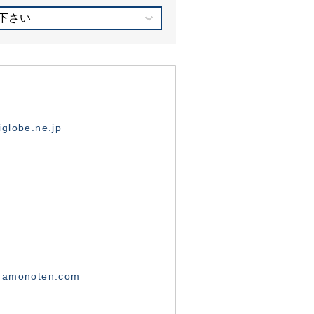
下さい
globe.ne.jp
namonoten.com