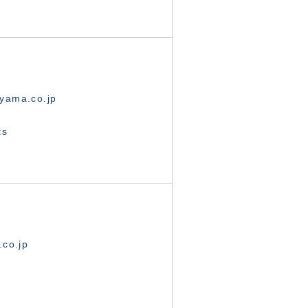
yama.co.jp
ts
.co.jp