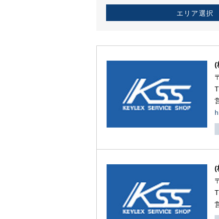
エリア選択
h