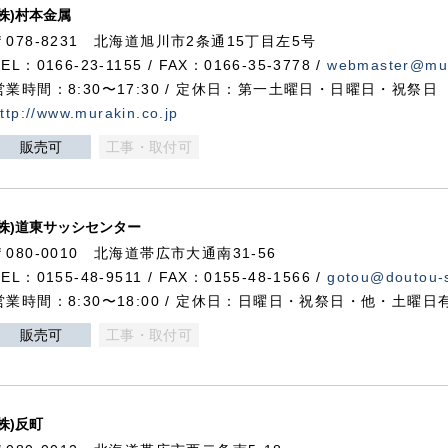
(株)村本金属
〒078-8231 北海道旭川市2条通15丁目左5号
TEL：0166-23-1155 / FAX：0166-35-3778 /
webmaster@mur
営業時間：8:30〜17:30 / 定休日：第一土曜日・日曜日・祝祭日
ttp://www.murakin.co.jp
販売可
工事・取付可
(株)道東サッシセンター
〒080-0010 北海道帯広市大通南31-56
TEL：0155-48-9511 / FAX：0155-48-1566 /
gotou@doutou-s
営業時間：8:30〜18:00 / 定休日：日曜日・祝祭日・他・土曜日
販売可
工事・取付可
(株)反町