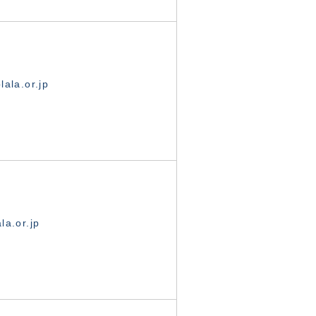
ala.or.jp
la.or.jp