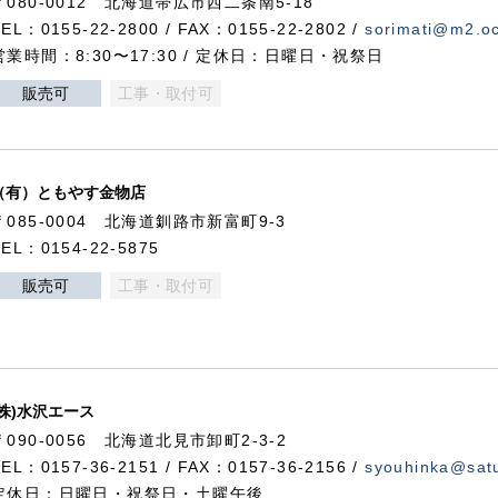
〒080-0012 北海道帯広市西二条南5-18
TEL：0155-22-2800 / FAX：0155-22-2802 /
sorimati@m2.oc
営業時間：8:30〜17:30 / 定休日：日曜日・祝祭日
販売可
工事・取付可
（有）ともやす金物店
〒085-0004 北海道釧路市新富町9-3
TEL：0154-22-5875
販売可
工事・取付可
(株)水沢エース
〒090-0056 北海道北見市卸町2-3-2
TEL：0157-36-2151 / FAX：0157-36-2156 /
syouhinka@satu
定休日：日曜日・祝祭日・土曜午後