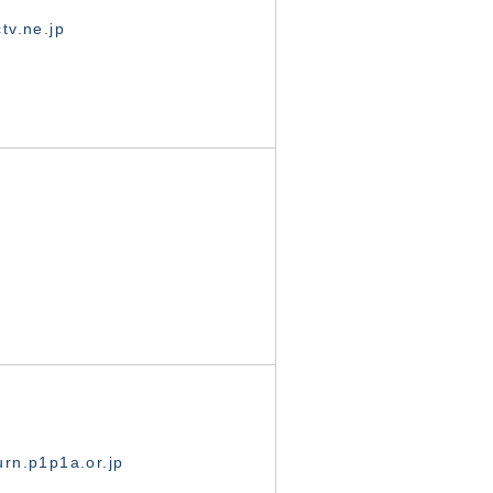
tv.ne.jp
rn.p1p1a.or.jp