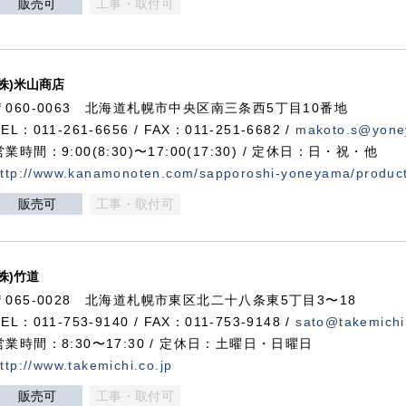
販売可
工事・取付可
(株)米山商店
〒060-0063 北海道札幌市中央区南三条西5丁目10番地
TEL：011-261-6656 / FAX：011-251-6682 /
makoto.s@yone
営業時間：9:00(8:30)〜17:00(17:30) / 定休日：日・祝・他
ttp://www.kanamonoten.com/sapporoshi-yoneyama/produc
販売可
工事・取付可
(株)竹道
〒065-0028 北海道札幌市東区北二十八条東5丁目3〜18
TEL：011-753-9140 / FAX：011-753-9148 /
sato@takemichi
営業時間：8:30〜17:30 / 定休日：土曜日・日曜日
ttp://www.takemichi.co.jp
販売可
工事・取付可