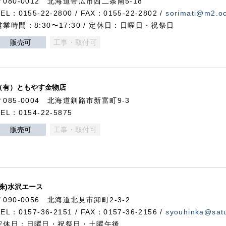
〒080-0012 北海道帯広市西二条南5-18
TEL：0155-22-2800 / FAX：0155-22-2802 /
sorimati@m2.oc
営業時間：8:30〜17:30 / 定休日：日曜日・祝祭日
販売可
工事・取付可
（有）ともやす金物店
〒085-0004 北海道釧路市新富町9-3
TEL：0154-22-5875
販売可
工事・取付可
(株)水沢エース
〒090-0056 北海道北見市卸町2-3-2
TEL：0157-36-2151 / FAX：0157-36-2156 /
syouhinka@satu
定休日：日曜日・祝祭日・土曜午後