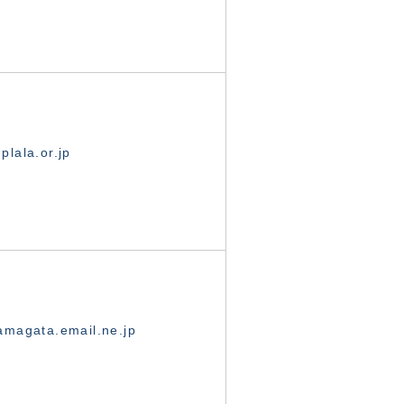
lala.or.jp
magata.email.ne.jp