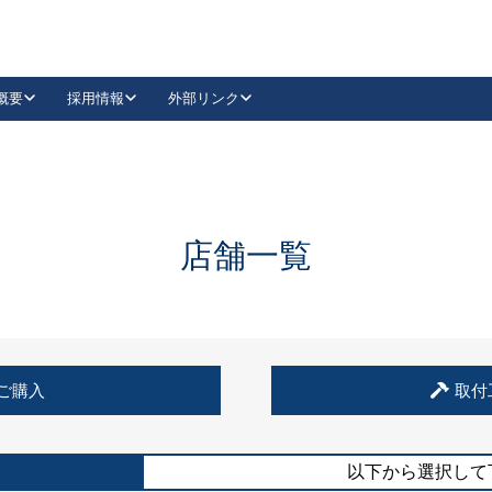
概要
採用情報
外部リンク
YouTube
Instagram
採用
キーレックスカタログ請求
の製品組み立て等
請求フォームはこちら
古代・古代NEO
レバーハンドル
Vi-Clear
古代・古代NEO
飾錠
導入事例一覧
抗ウイルス・抗菌製品
導入事例一覧
Facebook
LinkedIn
店舗一覧
00 / 1100から簡単に交換できるキーレックス4000を
日本ロック工業会
売開始しました。
外部サイト
く見る
例
ご購入
取付
長期住宅使用部材標準化推進協議会
外部サイト
以下から選択して