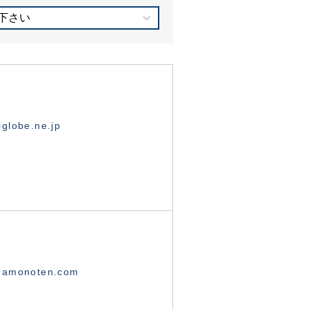
下さい
globe.ne.jp
namonoten.com