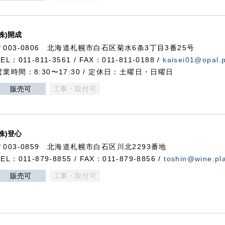
(株)開成
〒003-0806 北海道札幌市白石区菊水6条3丁目3番25号
TEL：011-811-3561 / FAX：011-811-0188 /
kaisei01@opal.pl
営業時間：8:30〜17:30 / 定休日：土曜日・日曜日
販売可
工事・取付可
(株)登心
〒003-0859 北海道札幌市白石区川北2293番地
TEL：011-879-8855 / FAX：011-879-8856 /
toshin@wine.pla
販売可
工事・取付可