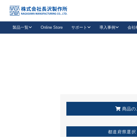
トップ
KSS加盟店・取扱店情報
店舗一覧
製品一覧
Online Store
サポート
導入事例
会社
新卒採用
会社情報
事業内容
中途採用
お問い合わせ
社会貢献活動
パート
2026年度採用情報
キャリア採用・専門職
メールフォームはこちら
工場で
キーレックス
レバーハンドル
キーレックス
機械式ボタン錠
室内用ドアハンドル
導入事例一覧
装
メールニュース
製品検索
お知らせ一覧
よくある質問（FAQ）
特集
簡単診断
教育機関
21
お客様に適したキーレックスをお探しいただけます。
廃番品情報
発
医療機関
品番から探す
取扱店情報
キーレックスを品番からお探しいただけます。
詳し
企業様採用事
商品の
お役立ち情報
都道府県選択