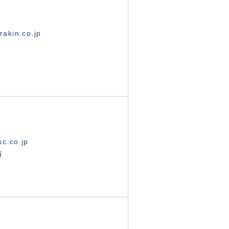
akin.co.jp
c.co.jp
有