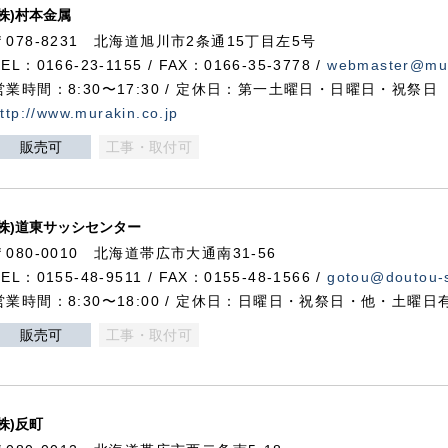
(株)村本金属
〒078-8231 北海道旭川市2条通15丁目左5号
TEL：0166-23-1155 / FAX：0166-35-3778 /
webmaster@mur
営業時間：8:30〜17:30 / 定休日：第一土曜日・日曜日・祝祭日
ttp://www.murakin.co.jp
販売可
工事・取付可
(株)道東サッシセンター
〒080-0010 北海道帯広市大通南31-56
TEL：0155-48-9511 / FAX：0155-48-1566 /
gotou@doutou-s
営業時間：8:30〜18:00 / 定休日：日曜日・祝祭日・他・土曜日
販売可
工事・取付可
(株)反町