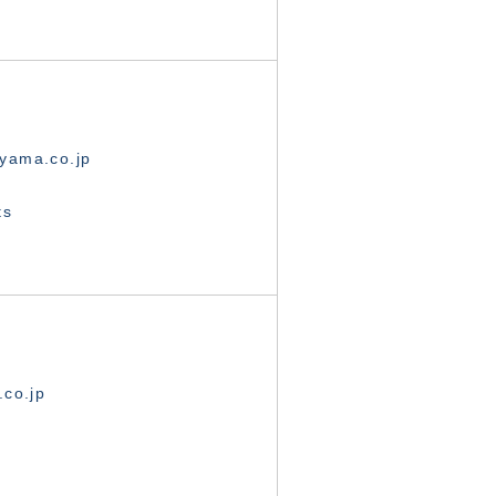
yama.co.jp
ts
.co.jp