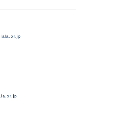
ala.or.jp
la.or.jp