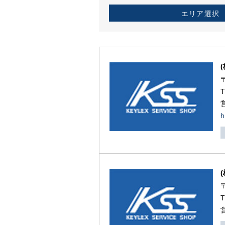
エリア選択
h