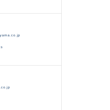
yama.co.jp
ts
.co.jp