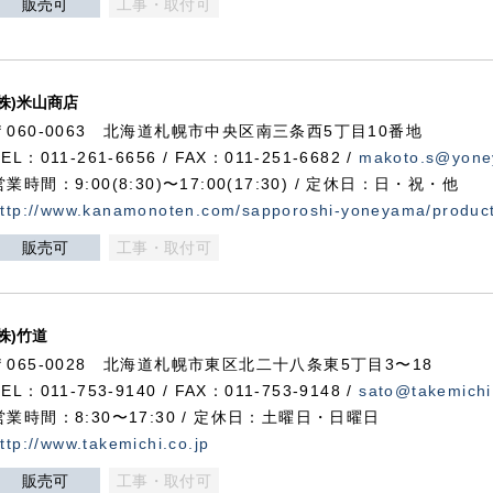
販売可
工事・取付可
(株)米山商店
〒060-0063 北海道札幌市中央区南三条西5丁目10番地
TEL：011-261-6656 / FAX：011-251-6682 /
makoto.s@yone
営業時間：9:00(8:30)〜17:00(17:30) / 定休日：日・祝・他
ttp://www.kanamonoten.com/sapporoshi-yoneyama/produc
販売可
工事・取付可
(株)竹道
〒065-0028 北海道札幌市東区北二十八条東5丁目3〜18
TEL：011-753-9140 / FAX：011-753-9148 /
sato@takemichi
営業時間：8:30〜17:30 / 定休日：土曜日・日曜日
ttp://www.takemichi.co.jp
販売可
工事・取付可