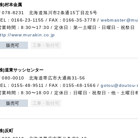
(株)村本金属
〒078-8231 北海道旭川市2条通15丁目左5号
TEL：0166-23-1155 / FAX：0166-35-3778 /
webmaster@mur
営業時間：8:30〜17:30 / 定休日：第一土曜日・日曜日・祝祭日
ttp://www.murakin.co.jp
販売可
工事・取付可
(株)道東サッシセンター
〒080-0010 北海道帯広市大通南31-56
TEL：0155-48-9511 / FAX：0155-48-1566 /
gotou@doutou-s
営業時間：8:30〜18:00 / 定休日：日曜日・祝祭日・他・土曜日
販売可
工事・取付可
(株)反町