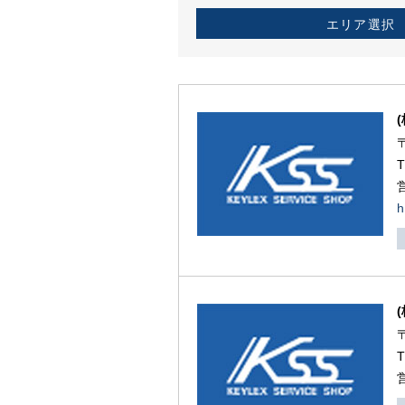
エリア選択
h