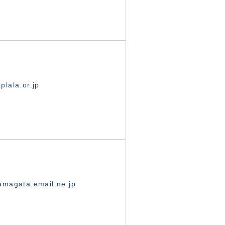
lala.or.jp
magata.email.ne.jp