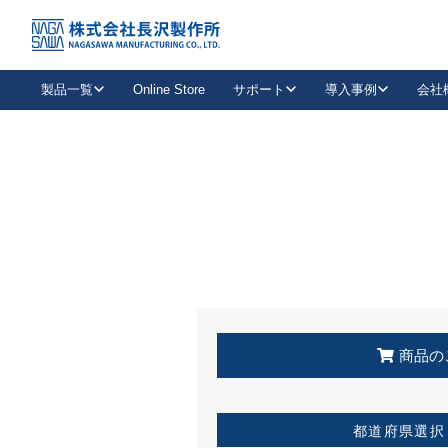
トップ
KSS加盟店・取扱店情報
店舗一覧
製品一覧
Online Store
サポート
導入事例
会社
新卒採用
会社情報
事業内容
中途採用
お問い合わせ
社会貢献活動
パート
2026年度採用情報
キャリア採用・専門職
メールフォームはこちら
工場で
キーレックス
レバーハンドル
キーレックス
機械式ボタン錠
室内用ドアハンドル
導入事例一覧
装
メールニュース
製品検索
お知らせ一覧
よくある質問（FAQ）
特集
簡単診断
教育機関
21
お客様に適したキーレックスをお探しいただけます。
廃番品情報
発
医療機関
品番から探す
取扱店情報
キーレックスを品番からお探しいただけます。
詳し
企業様採用事
商品の
お役立ち情報
都道府県選択