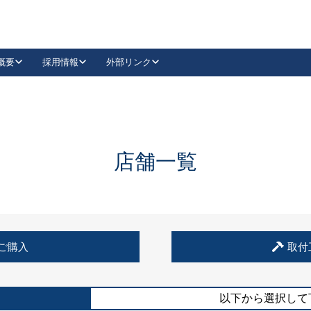
概要
採用情報
外部リンク
YouTube
Instagram
採用
キーレックスカタログ請求
の製品組み立て等
請求フォームはこちら
古代・古代NEO
レバーハンドル
Vi-Clear
古代・古代NEO
飾錠
導入事例一覧
抗ウイルス・抗菌製品
導入事例一覧
Facebook
LinkedIn
店舗一覧
00 / 1100から簡単に交換できるキーレックス4000を
日本ロック工業会
売開始しました。
外部サイト
く見る
例
ご購入
取付
長期住宅使用部材標準化推進協議会
外部サイト
以下から選択して