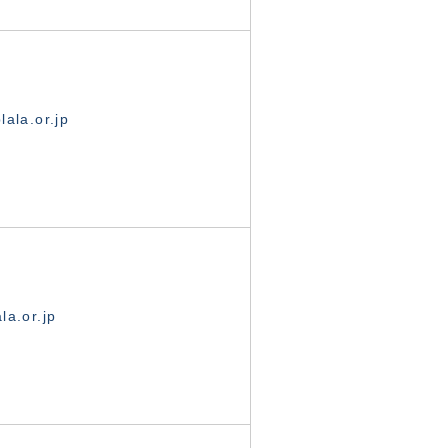
ala.or.jp
la.or.jp