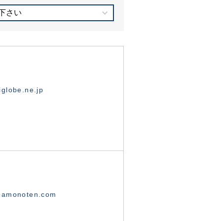
下さい
globe.ne.jp
namonoten.com