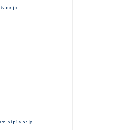
tv.ne.jp
rn.p1p1a.or.jp