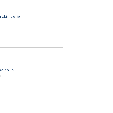
akin.co.jp
c.co.jp
有