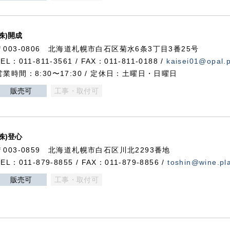
(株)開成
〒003-0806 北海道札幌市白石区菊水6条3丁目3番25号
TEL：011-811-3561 / FAX：011-811-0188 /
kaisei01@opal.pl
営業時間：8:30〜17:30 / 定休日：土曜日・日曜日
販売可
工事・取付可
(株)登心
〒003-0859 北海道札幌市白石区川北2293番地
TEL：011-879-8855 / FAX：011-879-8856 /
toshin@wine.pla
販売可
工事・取付可