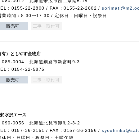
〒080-0012 北海道帯広市西二条南5-18
TEL：0155-22-2800 / FAX：0155-22-2802 /
sorimati@m2.oc
営業時間：8:30〜17:30 / 定休日：日曜日・祝祭日
販売可
工事・取付可
（有）ともやす金物店
〒085-0004 北海道釧路市新富町9-3
TEL：0154-22-5875
販売可
工事・取付可
(株)水沢エース
〒090-0056 北海道北見市卸町2-3-2
TEL：0157-36-2151 / FAX：0157-36-2156 /
syouhinka@satu
定休日：日曜日・祝祭日・土曜午後