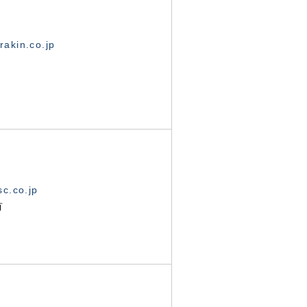
akin.co.jp
c.co.jp
有