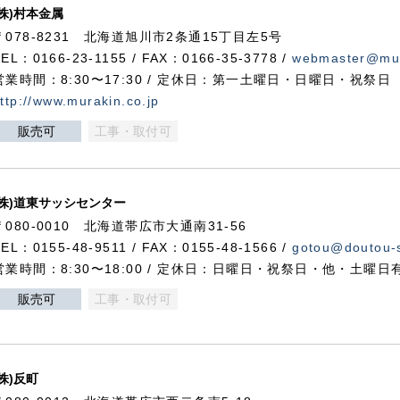
(株)村本金属
〒078-8231 北海道旭川市2条通15丁目左5号
TEL：0166-23-1155 / FAX：0166-35-3778 /
webmaster@mur
営業時間：8:30〜17:30 / 定休日：第一土曜日・日曜日・祝祭日
ttp://www.murakin.co.jp
販売可
工事・取付可
(株)道東サッシセンター
〒080-0010 北海道帯広市大通南31-56
TEL：0155-48-9511 / FAX：0155-48-1566 /
gotou@doutou-s
営業時間：8:30〜18:00 / 定休日：日曜日・祝祭日・他・土曜日
販売可
工事・取付可
(株)反町