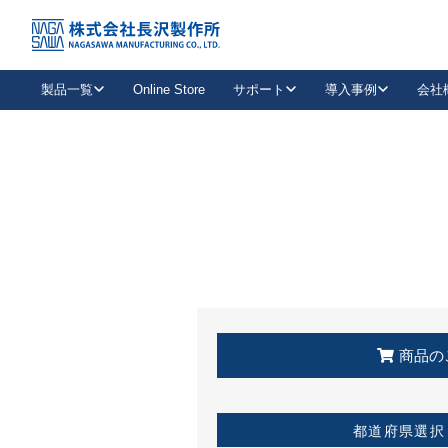
トップ
KSS加盟店・取扱店情報
店舗一覧
製品一覧
Online Store
サポート
導入事例
会社
新卒採用
会社情報
事業内容
中途採用
お問い合わせ
社会貢献活動
パート
2026年度採用情報
キャリア採用・専門職
メールフォームはこちら
工場で
キーレックス
レバーハンドル
キーレックス
機械式ボタン錠
室内用ドアハンドル
導入事例一覧
装
メールニュース
製品検索
お知らせ一覧
よくある質問（FAQ）
特集
簡単診断
教育機関
21
お客様に適したキーレックスをお探しいただけます。
廃番品情報
発
医療機関
品番から探す
取扱店情報
キーレックスを品番からお探しいただけます。
詳し
企業様採用事
商品の
お役立ち情報
都道府県選択