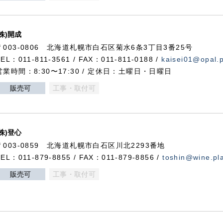
(株)開成
〒003-0806 北海道札幌市白石区菊水6条3丁目3番25号
TEL：011-811-3561 / FAX：011-811-0188 /
kaisei01@opal.pl
営業時間：8:30〜17:30 / 定休日：土曜日・日曜日
販売可
工事・取付可
(株)登心
〒003-0859 北海道札幌市白石区川北2293番地
TEL：011-879-8855 / FAX：011-879-8856 /
toshin@wine.pla
販売可
工事・取付可