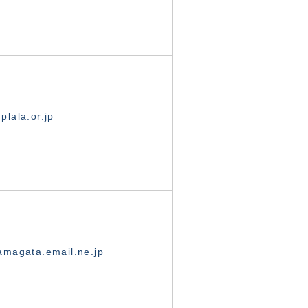
lala.or.jp
magata.email.ne.jp