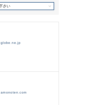
下さい
globe.ne.jp
namonoten.com