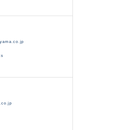
yama.co.jp
ts
.co.jp