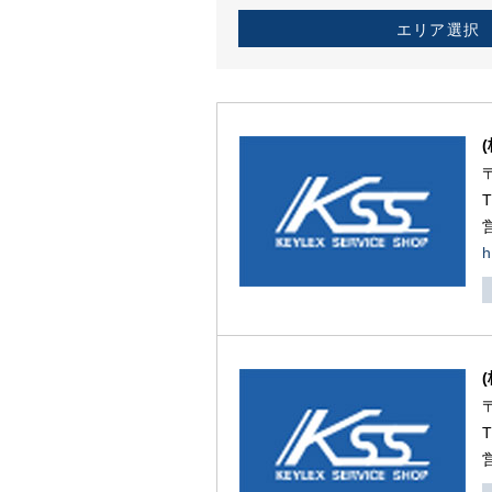
エリア選択
h