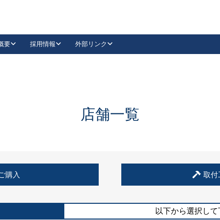
概要
採用情報
外部リンク
YouTube
Instagram
採用
キーレックスカタログ請求
の製品組み立て等
請求フォームはこちら
古代・古代NEO
レバーハンドル
Vi-Clear
古代・古代NEO
飾錠
導入事例一覧
抗ウイルス・抗菌製品
導入事例一覧
Facebook
LinkedIn
店舗一覧
00 / 1100から簡単に交換できるキーレックス4000を
日本ロック工業会
売開始しました。
外部サイト
く見る
例
ご購入
取付
長期住宅使用部材標準化推進協議会
外部サイト
以下から選択して