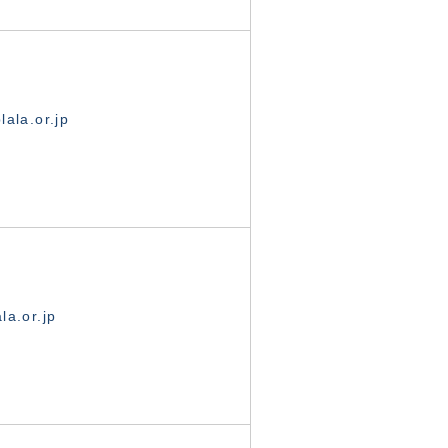
ala.or.jp
la.or.jp