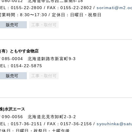
〒080-0012 北海道帯広市西二条南5-18
TEL：0155-22-2800 / FAX：0155-22-2802 /
sorimati@m2.oc
営業時間：8:30〜17:30 / 定休日：日曜日・祝祭日
販売可
工事・取付可
（有）ともやす金物店
〒085-0004 北海道釧路市新富町9-3
TEL：0154-22-5875
販売可
工事・取付可
(株)水沢エース
〒090-0056 北海道北見市卸町2-3-2
TEL：0157-36-2151 / FAX：0157-36-2156 /
syouhinka@satu
定休日：日曜日・祝祭日・土曜午後