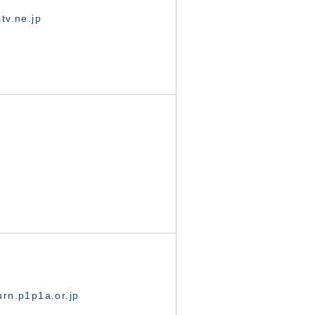
tv.ne.jp
rn.p1p1a.or.jp