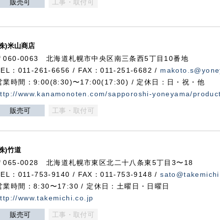
販売可
工事・取付可
(株)米山商店
〒060-0063 北海道札幌市中央区南三条西5丁目10番地
TEL：011-261-6656 / FAX：011-251-6682 /
makoto.s@yone
営業時間：9:00(8:30)〜17:00(17:30) / 定休日：日・祝・他
ttp://www.kanamonoten.com/sapporoshi-yoneyama/produc
販売可
工事・取付可
(株)竹道
〒065-0028 北海道札幌市東区北二十八条東5丁目3〜18
TEL：011-753-9140 / FAX：011-753-9148 /
sato@takemichi
営業時間：8:30〜17:30 / 定休日：土曜日・日曜日
ttp://www.takemichi.co.jp
販売可
工事・取付可