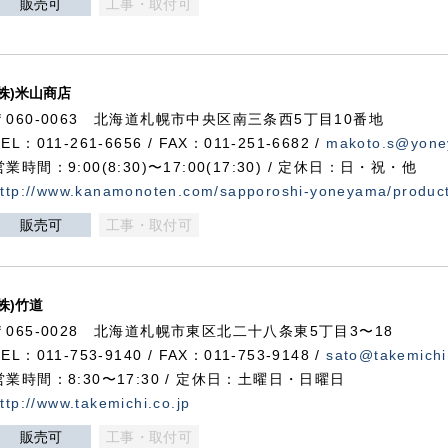
販売可
工事・取付可
(株)米山商店
〒060-0063 北海道札幌市中央区南三条西5丁目10番地
TEL：011-261-6656 / FAX：011-251-6682 /
makoto.s@yone
営業時間：9:00(8:30)〜17:00(17:30) / 定休日：日・祝・他
ttp://www.kanamonoten.com/sapporoshi-yoneyama/produc
販売可
工事・取付可
(株)竹道
〒065-0028 北海道札幌市東区北二十八条東5丁目3〜18
TEL：011-753-9140 / FAX：011-753-9148 /
sato@takemichi
営業時間：8:30〜17:30 / 定休日：土曜日・日曜日
ttp://www.takemichi.co.jp
販売可
工事・取付可