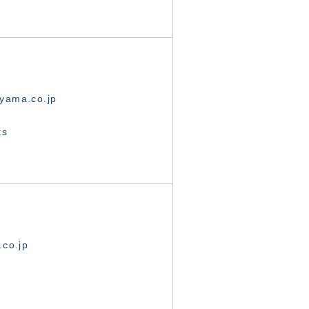
yama.co.jp
ts
.co.jp