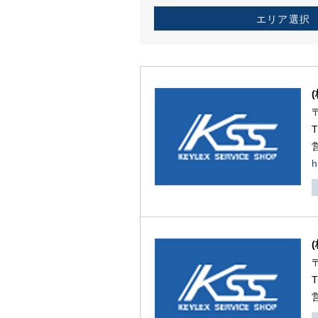
エリア選択
h