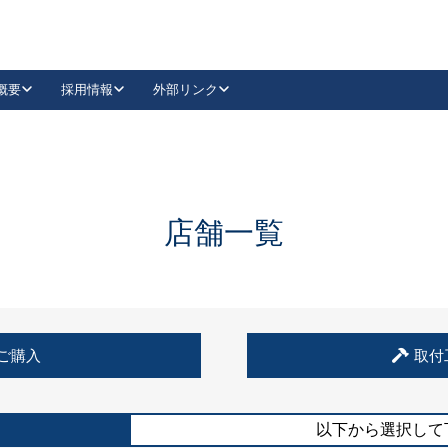
概要
採用情報
外部リンク
YouTube
Instagram
採用
キーレックスカタログ請求
の製品組み立て等
請求フォームはこちら
古代・古代NEO
レバーハンドル
Vi-Clear
古代・古代NEO
飾錠
導入事例一覧
抗ウイルス・抗菌製品
導入事例一覧
Facebook
LinkedIn
店舗一覧
00 / 1100から簡単に交換できるキーレックス4000を
日本ロック工業会
売開始しました。
外部サイト
く見る
例
ご購入
取付
長期住宅使用部材標準化推進協議会
外部サイト
以下から選択して