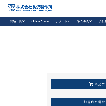
トップ
KSS加盟店・取扱店情報
店舗一覧
製品一覧
Online Store
サポート
導入事例
会社
新卒採用
会社情報
事業内容
中途採用
お問い合わせ
社会貢献活動
パート
2026年度採用情報
キャリア採用・専門職
メールフォームはこちら
工場で
キーレックス
レバーハンドル
キーレックス
機械式ボタン錠
室内用ドアハンドル
導入事例一覧
装
メールニュース
製品検索
お知らせ一覧
よくある質問（FAQ）
特集
簡単診断
教育機関
21
お客様に適したキーレックスをお探しいただけます。
廃番品情報
発
医療機関
品番から探す
取扱店情報
キーレックスを品番からお探しいただけます。
詳し
企業様採用事
商品の
お役立ち情報
都道府県選択