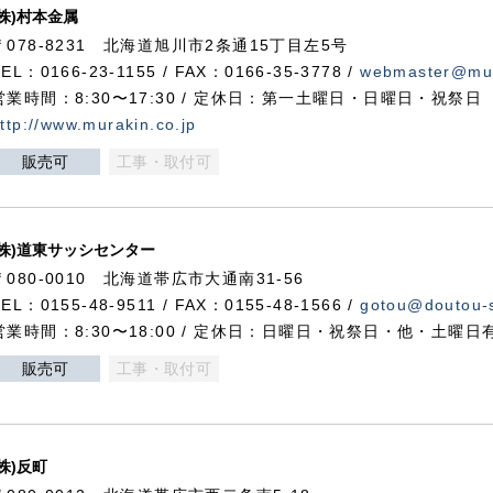
(株)村本金属
〒078-8231 北海道旭川市2条通15丁目左5号
TEL：0166-23-1155 / FAX：0166-35-3778 /
webmaster@mur
営業時間：8:30〜17:30 / 定休日：第一土曜日・日曜日・祝祭日
ttp://www.murakin.co.jp
販売可
工事・取付可
(株)道東サッシセンター
〒080-0010 北海道帯広市大通南31-56
TEL：0155-48-9511 / FAX：0155-48-1566 /
gotou@doutou-s
営業時間：8:30〜18:00 / 定休日：日曜日・祝祭日・他・土曜日
販売可
工事・取付可
(株)反町