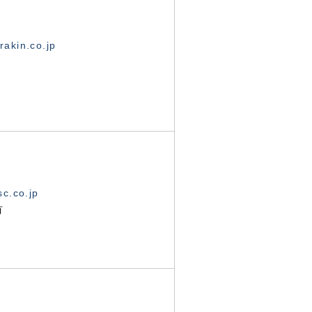
akin.co.jp
c.co.jp
有