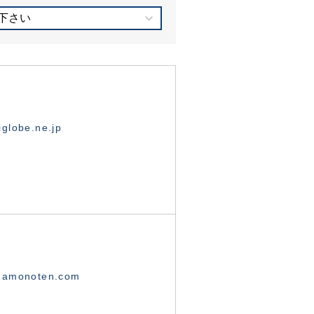
下さい
globe.ne.jp
namonoten.com