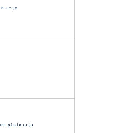
tv.ne.jp
rn.p1p1a.or.jp