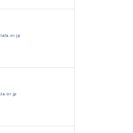
ala.or.jp
la.or.jp