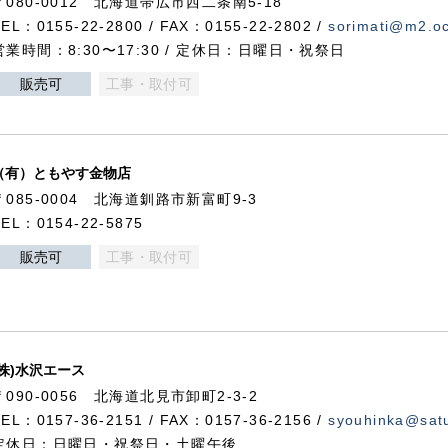
〒080-0012 北海道帯広市西二条南5-18
TEL：0155-22-2800 / FAX：0155-22-2802 /
sorimati@m2.oc
営業時間：8:30〜17:30 / 定休日：日曜日・祝祭日
販売可
工事・取付可
（有）ともやす金物店
〒085-0004 北海道釧路市新富町9-3
TEL：0154-22-5875
販売可
工事・取付可
(株)水沢エース
〒090-0056 北海道北見市卸町2-3-2
TEL：0157-36-2151 / FAX：0157-36-2156 /
syouhinka@satu
定休日：日曜日・祝祭日・土曜午後