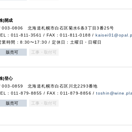
(株)開成
〒003-0806 北海道札幌市白石区菊水6条3丁目3番25号
TEL：011-811-3561 / FAX：011-811-0188 /
kaisei01@opal.pl
営業時間：8:30〜17:30 / 定休日：土曜日・日曜日
販売可
工事・取付可
(株)登心
〒003-0859 北海道札幌市白石区川北2293番地
TEL：011-879-8855 / FAX：011-879-8856 /
toshin@wine.pla
販売可
工事・取付可