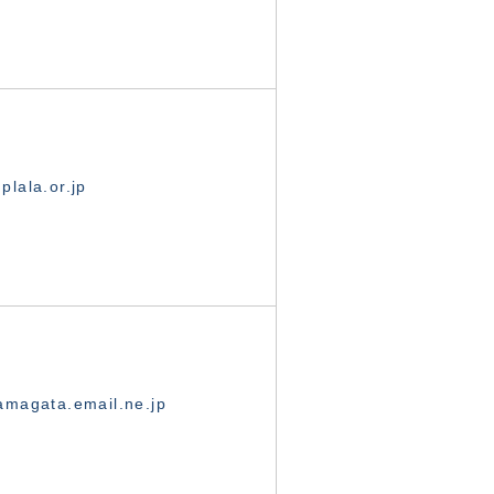
lala.or.jp
magata.email.ne.jp