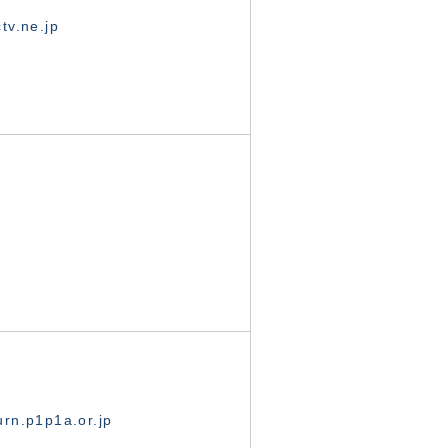
tv.ne.jp
rn.p1p1a.or.jp