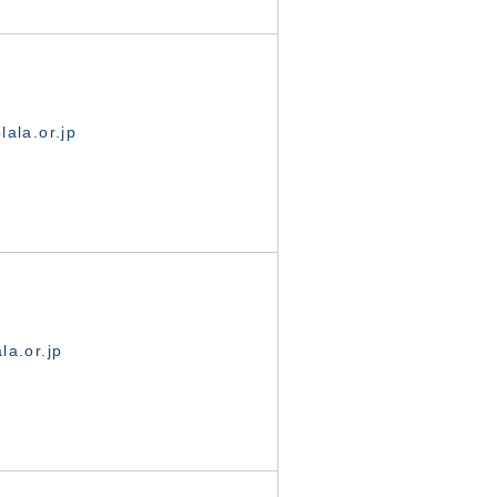
ala.or.jp
la.or.jp