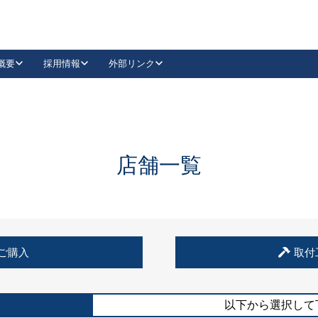
概要
採用情報
外部リンク
YouTube
Instagram
採用
キーレックスカタログ請求
の製品組み立て等
請求フォームはこちら
古代・古代NEO
レバーハンドル
Vi-Clear
古代・古代NEO
飾錠
導入事例一覧
抗ウイルス・抗菌製品
導入事例一覧
Facebook
LinkedIn
店舗一覧
00 / 1100から簡単に交換できるキーレックス4000を
日本ロック工業会
売開始しました。
外部サイト
く見る
例
ご購入
取付
長期住宅使用部材標準化推進協議会
外部サイト
以下から選択して