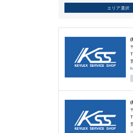
エリア選択
h