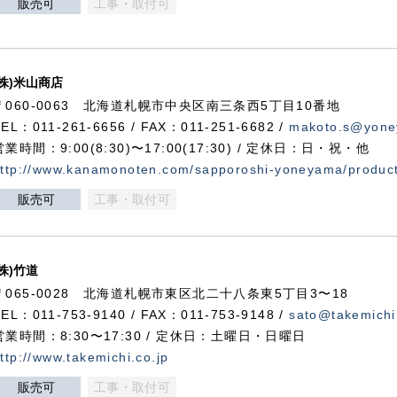
販売可
工事・取付可
(株)米山商店
〒060-0063 北海道札幌市中央区南三条西5丁目10番地
TEL：011-261-6656 / FAX：011-251-6682 /
makoto.s@yone
営業時間：9:00(8:30)〜17:00(17:30) / 定休日：日・祝・他
ttp://www.kanamonoten.com/sapporoshi-yoneyama/produc
販売可
工事・取付可
(株)竹道
〒065-0028 北海道札幌市東区北二十八条東5丁目3〜18
TEL：011-753-9140 / FAX：011-753-9148 /
sato@takemichi
営業時間：8:30〜17:30 / 定休日：土曜日・日曜日
ttp://www.takemichi.co.jp
販売可
工事・取付可