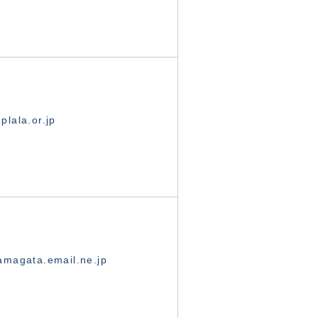
lala.or.jp
magata.email.ne.jp