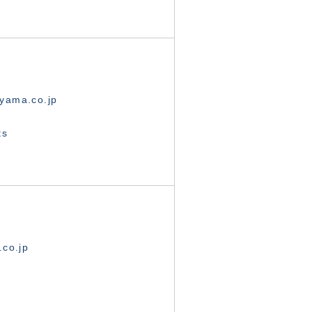
yama.co.jp
ts
.co.jp