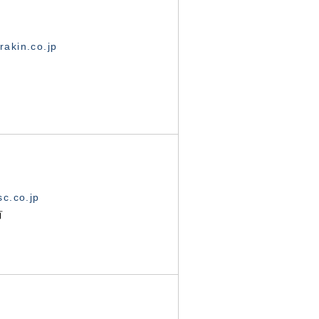
akin.co.jp
c.co.jp
有