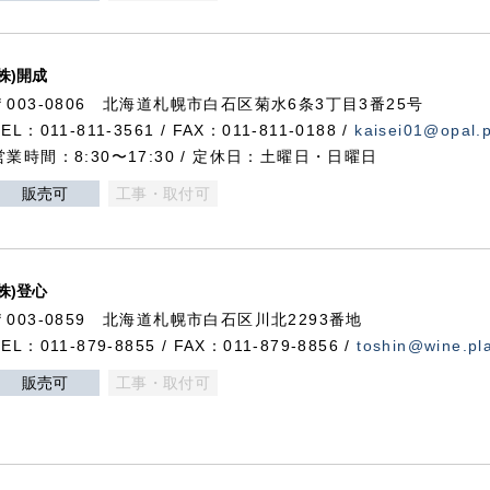
(株)開成
〒003-0806 北海道札幌市白石区菊水6条3丁目3番25号
TEL：011-811-3561 / FAX：011-811-0188 /
kaisei01@opal.pl
営業時間：8:30〜17:30 / 定休日：土曜日・日曜日
販売可
工事・取付可
(株)登心
〒003-0859 北海道札幌市白石区川北2293番地
TEL：011-879-8855 / FAX：011-879-8856 /
toshin@wine.pla
販売可
工事・取付可