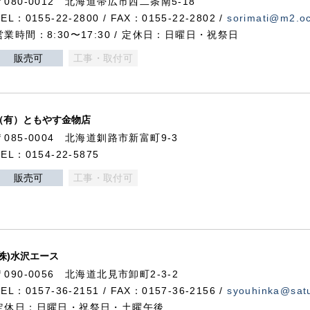
〒080-0012 北海道帯広市西二条南5-18
TEL：0155-22-2800 / FAX：0155-22-2802 /
sorimati@m2.oc
営業時間：8:30〜17:30 / 定休日：日曜日・祝祭日
販売可
工事・取付可
（有）ともやす金物店
〒085-0004 北海道釧路市新富町9-3
TEL：0154-22-5875
販売可
工事・取付可
(株)水沢エース
〒090-0056 北海道北見市卸町2-3-2
TEL：0157-36-2151 / FAX：0157-36-2156 /
syouhinka@satu
定休日：日曜日・祝祭日・土曜午後