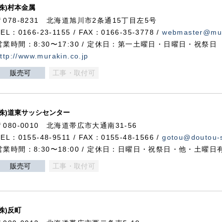
(株)村本金属
〒078-8231 北海道旭川市2条通15丁目左5号
TEL：0166-23-1155 / FAX：0166-35-3778 /
webmaster@mur
営業時間：8:30〜17:30 / 定休日：第一土曜日・日曜日・祝祭日
ttp://www.murakin.co.jp
販売可
工事・取付可
(株)道東サッシセンター
〒080-0010 北海道帯広市大通南31-56
TEL：0155-48-9511 / FAX：0155-48-1566 /
gotou@doutou-s
営業時間：8:30〜18:00 / 定休日：日曜日・祝祭日・他・土曜日
販売可
工事・取付可
(株)反町