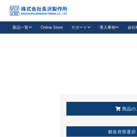
トップ
KSS加盟店・取扱店情報
店舗一覧
製品一覧
Online Store
サポート
導入事例
会社
新卒採用
会社情報
事業内容
中途採用
お問い合わせ
社会貢献活動
パート
2026年度採用情報
キャリア採用・専門職
メールフォームはこちら
工場で
キーレックス
レバーハンドル
キーレックス
機械式ボタン錠
室内用ドアハンドル
導入事例一覧
装
メールニュース
製品検索
お知らせ一覧
よくある質問（FAQ）
特集
簡単診断
教育機関
21
お客様に適したキーレックスをお探しいただけます。
廃番品情報
発
医療機関
品番から探す
取扱店情報
キーレックスを品番からお探しいただけます。
詳し
企業様採用事
商品の
お役立ち情報
都道府県選択