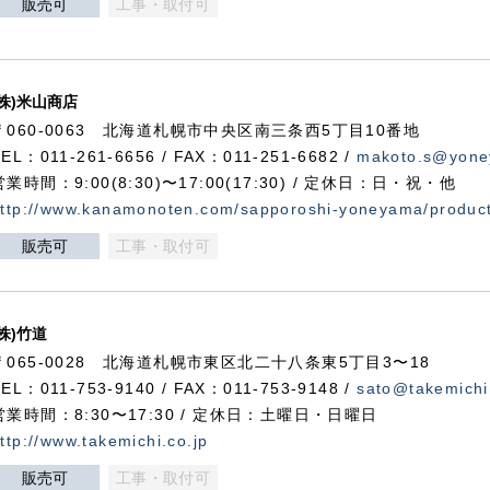
販売可
工事・取付可
(株)米山商店
〒060-0063 北海道札幌市中央区南三条西5丁目10番地
TEL：011-261-6656 / FAX：011-251-6682 /
makoto.s@yone
営業時間：9:00(8:30)〜17:00(17:30) / 定休日：日・祝・他
ttp://www.kanamonoten.com/sapporoshi-yoneyama/produc
販売可
工事・取付可
(株)竹道
〒065-0028 北海道札幌市東区北二十八条東5丁目3〜18
TEL：011-753-9140 / FAX：011-753-9148 /
sato@takemichi
営業時間：8:30〜17:30 / 定休日：土曜日・日曜日
ttp://www.takemichi.co.jp
販売可
工事・取付可