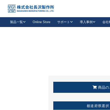
トップ
KSS加盟店・取扱店情報
店舗一覧
製品一覧
Online Store
サポート
導入事例
会社
新卒採用
会社情報
事業内容
中途採用
お問い合わせ
社会貢献活動
パート
2026年度採用情報
キャリア採用・専門職
メールフォームはこちら
工場で
キーレックス
レバーハンドル
キーレックス
機械式ボタン錠
室内用ドアハンドル
導入事例一覧
装
メールニュース
製品検索
お知らせ一覧
よくある質問（FAQ）
特集
簡単診断
教育機関
21
お客様に適したキーレックスをお探しいただけます。
廃番品情報
発
医療機関
品番から探す
取扱店情報
キーレックスを品番からお探しいただけます。
詳し
企業様採用事
商品の
お役立ち情報
都道府県選択