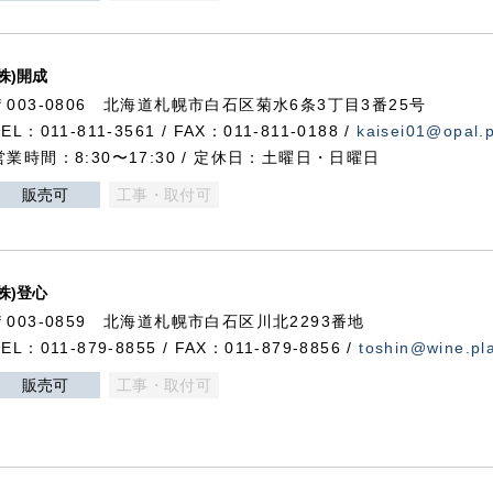
(株)開成
〒003-0806 北海道札幌市白石区菊水6条3丁目3番25号
TEL：011-811-3561 / FAX：011-811-0188 /
kaisei01@opal.pl
営業時間：8:30〜17:30 / 定休日：土曜日・日曜日
販売可
工事・取付可
(株)登心
〒003-0859 北海道札幌市白石区川北2293番地
TEL：011-879-8855 / FAX：011-879-8856 /
toshin@wine.pla
販売可
工事・取付可