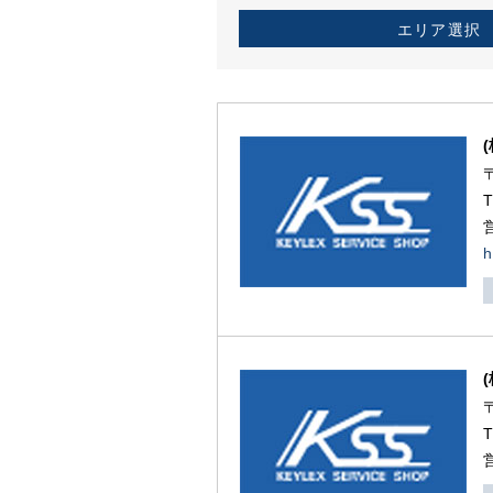
エリア選択
h