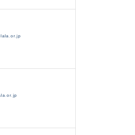
ala.or.jp
la.or.jp