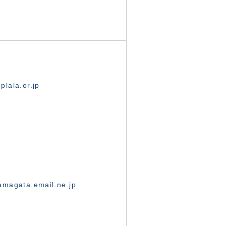
lala.or.jp
magata.email.ne.jp