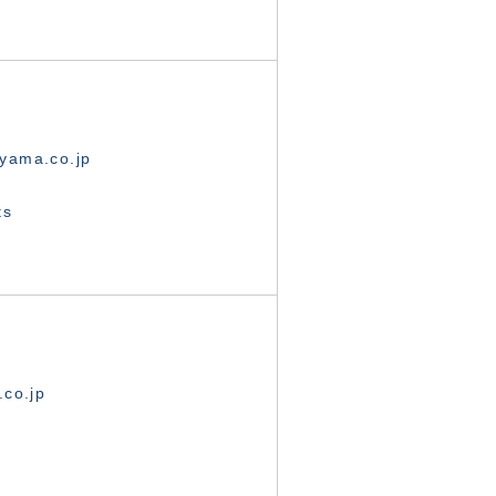
yama.co.jp
ts
.co.jp