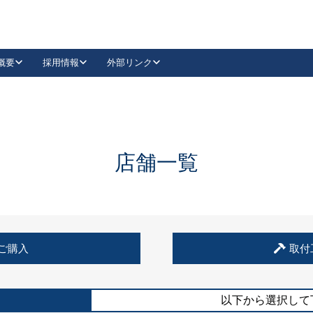
概要
採用情報
外部リンク
YouTube
Instagram
採用
キーレックスカタログ請求
の製品組み立て等
請求フォームはこちら
古代・古代NEO
レバーハンドル
Vi-Clear
古代・古代NEO
飾錠
導入事例一覧
抗ウイルス・抗菌製品
導入事例一覧
Facebook
LinkedIn
店舗一覧
00 / 1100から簡単に交換できるキーレックス4000を
日本ロック工業会
売開始しました。
外部サイト
く見る
例
ご購入
取付
長期住宅使用部材標準化推進協議会
外部サイト
以下から選択して