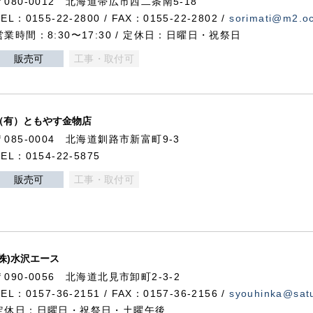
〒080-0012 北海道帯広市西二条南5-18
TEL：0155-22-2800 / FAX：0155-22-2802 /
sorimati@m2.oc
営業時間：8:30〜17:30 / 定休日：日曜日・祝祭日
販売可
工事・取付可
（有）ともやす金物店
〒085-0004 北海道釧路市新富町9-3
TEL：0154-22-5875
販売可
工事・取付可
(株)水沢エース
〒090-0056 北海道北見市卸町2-3-2
TEL：0157-36-2151 / FAX：0157-36-2156 /
syouhinka@satu
定休日：日曜日・祝祭日・土曜午後