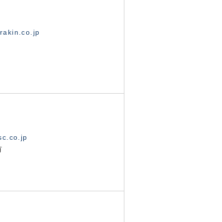
akin.co.jp
c.co.jp
有