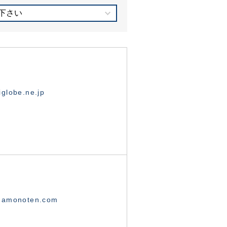
下さい
globe.ne.jp
namonoten.com