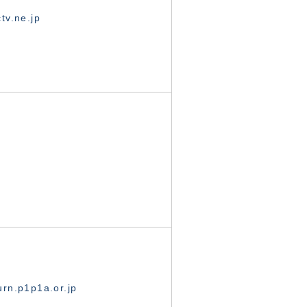
tv.ne.jp
rn.p1p1a.or.jp